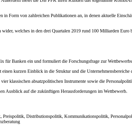
t. Außerdem bietet die DB PFK ihren Kunden das sogenannte KombiAng
en in Form von zahlreichen Publikationen an, in denen aktuelle Eins
n wider, welches in den drei Quartalen 2019 rund 100 Milliarden Euro
ix für Banken ein und formuliert die Forschungsfrage zur Wettbewerb
t einen kurzen Einblick in die Struktur und die Unternehmensbereich
e vier klassischen absatzpolitischen Instrumente sowie die Personalpoli
nen Ausblick auf die zukünftigen Herausforderungen im Wettbewerb.
reispolitik, Distributionspolitik, Kommunikationspolitik, Personalpoli
anzberatung