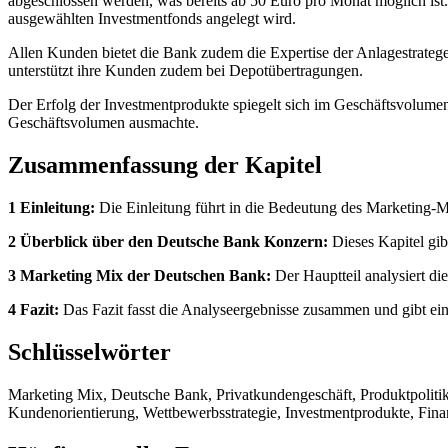
abgeschlossen werden, was bereits ab 50 Euro pro Monat möglich is
ausgewählten Investmentfonds angelegt wird.
Allen Kunden bietet die Bank zudem die Expertise der Anlagestrateg
unterstützt ihre Kunden zudem bei Depotübertragungen.
Der Erfolg der Investmentprodukte spiegelt sich im Geschäftsvolume
Geschäftsvolumen ausmachte.
Zusammenfassung der Kapitel
1 Einleitung:
Die Einleitung führt in die Bedeutung des Marketing-M
2 Überblick über den Deutsche Bank Konzern:
Dieses Kapitel gib
3 Marketing Mix der Deutschen Bank:
Der Hauptteil analysiert di
4 Fazit:
Das Fazit fasst die Analyseergebnisse zusammen und gibt ei
Schlüsselwörter
Marketing Mix, Deutsche Bank, Privatkundengeschäft, Produktpolitik, P
Kundenorientierung, Wettbewerbsstrategie, Investmentprodukte, Fin