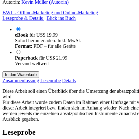
Autor:in:
Kevin Müller (Autor:in)
BWL - Offline-Marketing und Online-Marketing
Leseprobe & Details
Blick ins Buch
eBook
für
US$ 19,99
Sofort herunterladen. Inkl. MwSt.
Format:
PDF – für alle Geräte
Paperback
für
US$ 21,99
Versand weltweit
In den Warenkorb
Zusammenfassung
Leseprobe
Details
Diese Arbeit soll einen Überblick über die Umsetzung der absatzpol
wird.
Für diese Arbeit wurde zudem Daten im Rahmen einer Umfrage mit v
dieser Arbeit integriert bzw. finden sich im Anhang wieder. Nach ei
werden jeweils die einzelnen absatzpolitischen Instrumente zunächs
Ausblick gegeben.
Leseprobe