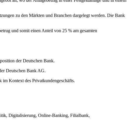
ebot an, wo der Anlagebetrag in einer Festgeldanlage und in einem
chätzungen zu den Märkten und Branchen dargelegt werden. Die Bank
 betrug und somit einen Anteil von 25 % am gesamten
sposition der Deutschen Bank.
e der Deutschen Bank AG.
tik im Kontext des Privatkundengeschäfts.
tik, Digitalisierung, Online-Banking, Filialbank,