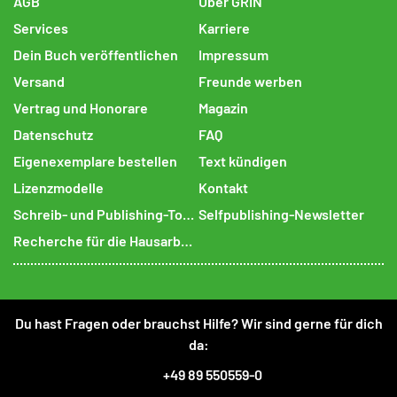
AGB
Über GRIN
Services
Karriere
Dein Buch veröffentlichen
Impressum
Versand
Freunde werben
Vertrag und Honorare
Magazin
Datenschutz
FAQ
Eigenexemplare bestellen
Text kündigen
Lizenzmodelle
Kontakt
Schreib- und Publishing-Tools
Selfpublishing-Newsletter
Recherche für die Hausarbeit
Du hast Fragen oder brauchst Hilfe? Wir sind gerne für dich
da:
+49 89 550559-0