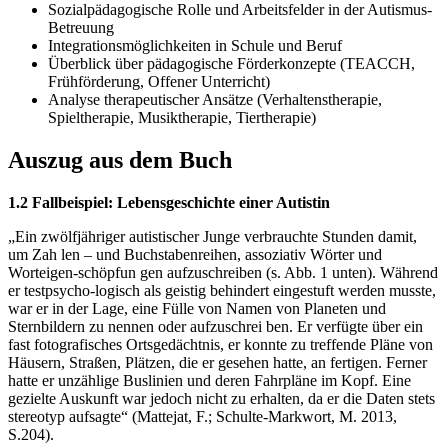
Sozialpädagogische Rolle und Arbeitsfelder in der Autismus-
Betreuung
Integrationsmöglichkeiten in Schule und Beruf
Überblick über pädagogische Förderkonzepte (TEACCH,
Frühförderung, Offener Unterricht)
Analyse therapeutischer Ansätze (Verhaltenstherapie,
Spieltherapie, Musiktherapie, Tiertherapie)
Auszug aus dem Buch
1.2 Fallbeispiel: Lebensgeschichte einer Autistin
„Ein zwölfjähriger autistischer Junge verbrauchte Stunden damit,
um Zah len – und Buchstabenreihen, assoziativ Wörter und
Worteigen-schöpfun gen aufzuschreiben (s. Abb. 1 unten). Während
er testpsycho-logisch als geistig behindert eingestuft werden musste,
war er in der Lage, eine Fülle von Namen von Planeten und
Sternbildern zu nennen oder aufzuschrei ben. Er verfügte über ein
fast fotografisches Ortsgedächtnis, er konnte zu treffende Pläne von
Häusern, Straßen, Plätzen, die er gesehen hatte, an fertigen. Ferner
hatte er unzählige Buslinien und deren Fahrpläne im Kopf. Eine
gezielte Auskunft war jedoch nicht zu erhalten, da er die Daten stets
stereotyp aufsagte“ (Mattejat, F.; Schulte-Markwort, M. 2013,
S.204).