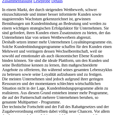
Zusammenfassung
Leseprobe
Details
In einem Markt, der durch steigenden Wettbewerb, schwer
einzuschätzende und immer besser informierte Kunden sowie
stagnierendes Wachstum gekennzeichnet ist, gewinnen
Bemühungen um Kundenbindung an Bedeutung und werden zu
einem wichtigen strategischen Erfolgsfaktor für Unternehmen. Sie
sind gefordert, ihren Kunden einen Zusatznutzen zu bieten, der das
Unternehmen klar von seinen Wettbewerbern abgrenzt.
Deshalb setzen immer mehr Unternehmen Loyalitätsprogramme ein.
Solche Kundenbindungsprogramme schaffen für den Kunden einen
Mehrwert und verringern dessen Wechselbereitschaft, weil sie
sowohl auf emotionaler als auch ökonomischer Ebene Kunden
binden können. Sie sind die ideale Plattform, um den Kunden und
seine Bedürfnisse kennen zu lernen, ihm maßgeschneiderte
Angebote zu offerieren, ihn während seines gesamten Lebenszyklus
zu betreuen sowie seine Loyalität aufzubauen und zu festigen.
Die meisten Unternehmen sind jedoch aufgrund ihrer geringen
Ressourcen und der momentanen schlechten wirtschaftlichen
Situation nicht in der Lage, Kundenbindungsprogramme allein zu
realisieren. Aus diesem Grund entstehen immer mehr Programme,
die auf der Partnerschaft mehrere Unternehmen beruhen, so
genannte Multipartner - Programme.
Der technische Fortschritt und der Fall des Rabattgesetzes und der
Zugabeverordnung eröffnen dabei völlig neue Chancen. Vor allem