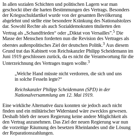
In allen sozialen Schichten und politischen Lagern war man
geschockt über die harten Bestimmungen des Vertrags. Besonders
der Kriegsschuldartikel wurde von der gesamten Bevölkerung
abgelehnt und stellte eine besondere Kränkung des Nationalstolzes
dar. Sowohl Rechte als auch Sozialdemokraten titulierten den
5
Vertrag als „Schandfrieden“ oder „Diktat von Versailles”.
Die
Masse der Menschen forderten nun die Revision des Vertrages als
3
oberstes außenpolitisches Ziel der deutschen Politik.
Aus diesem
Grund trat das Kabinett von Reichskanzler Philipp Scheidemann im
Juni 1919 geschlossen zurück, da es nicht die Verantwortung für die
3
Unterzeichnung des Vertrages tragen wollte.
„Welche Hand müsste nicht verdorren, die sich und uns
in solche Fesseln legte?“
Reichskanzler Philipp Scheidemann (SPD) in der
Nationalversammlung am 12. Mai 1919.
Eine wirkliche Alternative dazu konnten sie jedoch auch nicht
finden und ein militärischer Widerstand wäre zwecklos gewesen.
Deshalb blieb der neuen Regierung keine andere Möglichkeit als
den Vertrag anzunehmen. Das Ziel der neuen Regierung war nun
die vorzeitige Räumung des besetzen Rheinlandes und die Lösung
der Reparationszahlungen.