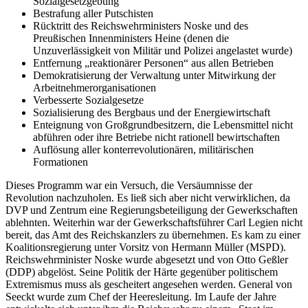
Sozialgesetzgebung
Bestrafung aller Putschisten
Rücktritt des Reichswehrministers Noske und des
Preußischen Innenministers Heine (denen die
Unzuverlässigkeit von Militär und Polizei angelastet wurde)
Entfernung „reaktionärer Personen“ aus allen Betrieben
Demokratisierung der Verwaltung unter Mitwirkung der
Arbeitnehmerorganisationen
Verbesserte Sozialgesetze
Sozialisierung des Bergbaus und der Energiewirtschaft
Enteignung von Großgrundbesitzern, die Lebensmittel nicht
abführen oder ihre Betriebe nicht rationell bewirtschaften
Auflösung aller konterrevolutionären, militärischen
Formationen
Dieses Programm war ein Versuch, die Versäumnisse der
Revolution nachzuholen. Es ließ sich aber nicht verwirklichen, da
DVP und Zentrum eine Regierungsbeteiligung der Gewerkschaften
ablehnten. Weiterhin war der Gewerkschaftsführer Carl Legien nicht
bereit, das Amt des Reichskanzlers zu übernehmen. Es kam zu einer
Koalitionsregierung unter Vorsitz von Hermann Müller (MSPD).
Reichswehrminister Noske wurde abgesetzt und von Otto Geßler
(DDP) abgelöst. Seine Politik der Härte gegenüber politischem
Extremismus muss als gescheitert angesehen werden. General von
Seeckt wurde zum Chef der Heeresleitung. Im Laufe der Jahre