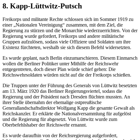
8. Kapp-Lüttwitz-Putsch
Freikorps und militante Rechte schlossen sich im Sommer 1919 zu
einer „Nationalen Vereinigung“ zusammen, mit dem Ziel, die
Regierung zu stürzen und die Monarchie wiederzuerrichten. Von der
Regierung wurde gefordert, Freikorps und andere militärische
Gruppen aufzulösen, sodass viele Offiziere und Soldaten um ihre
Existenz fürchteten, weshalb sie sich diesem Befehl widersetzten.
Es wurde geplant, nach Berlin einzumarschieren. Diesem Einmarsch
wollen die Berliner Politiker unter Mithilfe der Reichswehr
entgegentreten, doch dieser Plan würde schief gehen: Die
Reichswehrsoldaten würden nicht auf die der Freikorps schießen.
Die Truppen unter der Führung des Generals von Lüttwitz besetzten
am 13. März 1920 das Berliner Regierungsviertel, sodass die
Regierung und der Präsident nach Dresden flüchten mussten. An
ihrer Stelle übernahm der ehemalige ostpreußische
Generallandschaftsdirektor Wolfgang Kapp die gesamte Gewalt als
Reichskanzler. Er erklärte die Nationalversammlung für aufgelöst
und die Regierung für abgesetzt. Von Lüttwitz wurde zum
Oberbefehlshaber der Reichswehr ernannt.
Es wurde daraufhin von der Reichsregierung aufgefordert,