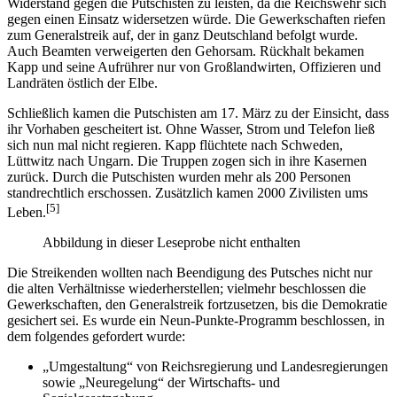
Widerstand gegen die Putschisten zu leisten, da die Reichswehr sich
gegen einen Einsatz widersetzen würde. Die Gewerkschaften riefen
zum Generalstreik auf, der in ganz Deutschland befolgt wurde.
Auch Beamten verweigerten den Gehorsam. Rückhalt bekamen
Kapp und seine Aufrührer nur von Großlandwirten, Offizieren und
Landräten östlich der Elbe.
Schließlich kamen die Putschisten am 17. März zu der Einsicht, dass
ihr Vorhaben gescheitert ist. Ohne Wasser, Strom und Telefon ließ
sich nun mal nicht regieren. Kapp flüchtete nach Schweden,
Lüttwitz nach Ungarn. Die Truppen zogen sich in ihre Kasernen
zurück. Durch die Putschisten wurden mehr als 200 Personen
standrechtlich erschossen. Zusätzlich kamen 2000 Zivilisten ums
[5]
Leben.
Abbildung in dieser Leseprobe nicht enthalten
Die Streikenden wollten nach Beendigung des Putsches nicht nur
die alten Verhältnisse wiederherstellen; vielmehr beschlossen die
Gewerkschaften, den Generalstreik fortzusetzen, bis die Demokratie
gesichert sei. Es wurde ein Neun-Punkte-Programm beschlossen, in
dem folgendes gefordert wurde:
„Umgestaltung“ von Reichsregierung und Landesregierungen
sowie „Neuregelung“ der Wirtschafts- und