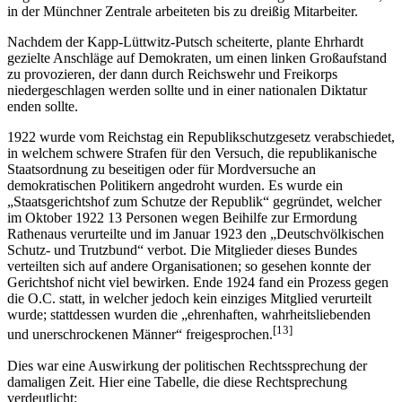
in der Münchner Zentrale arbeiteten bis zu dreißig Mitarbeiter.
Nachdem der Kapp-Lüttwitz-Putsch scheiterte, plante Ehrhardt
gezielte Anschläge auf Demokraten, um einen linken Großaufstand
zu provozieren, der dann durch Reichswehr und Freikorps
niedergeschlagen werden sollte und in einer nationalen Diktatur
enden sollte.
1922 wurde vom Reichstag ein Republikschutzgesetz verabschiedet,
in welchem schwere Strafen für den Versuch, die republikanische
Staatsordnung zu beseitigen oder für Mordversuche an
demokratischen Politikern angedroht wurden. Es wurde ein
„Staatsgerichtshof zum Schutze der Republik“ gegründet, welcher
im Oktober 1922 13 Personen wegen Beihilfe zur Ermordung
Rathenaus verurteilte und im Januar 1923 den „Deutschvölkischen
Schutz- und Trutzbund“ verbot. Die Mitglieder dieses Bundes
verteilten sich auf andere Organisationen; so gesehen konnte der
Gerichtshof nicht viel bewirken. Ende 1924 fand ein Prozess gegen
die O.C. statt, in welcher jedoch kein einziges Mitglied verurteilt
wurde; stattdessen wurden die „ehrenhaften, wahrheitsliebenden
[13]
und unerschrockenen Männer“ freigesprochen.
Dies war eine Auswirkung der politischen Rechtssprechung der
damaligen Zeit. Hier eine Tabelle, die diese Rechtsprechung
verdeutlicht: