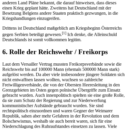
anderen Land Pläne bekannt, die darauf hinweisen, dass dieses
einen Krieg geplant hätte. Zweitens hat Deutschland mit der
Besetzung Belgiens andere Staaten praktisch gezwungen, in die
Kriegshandlungen einzugreifen.
Drittens ist Deutschland maßgeblich am Kriegsbeginn Österreichs
[1]
gegen Serbien beteiligt gewesen.
Ich denke, die Alleinschuld
Deutschlands ist somit vollkommen legitim.
6. Rolle der Reichswehr / Freikorps
Laut dem Versailler Vertrag mussten Freikorpsverbände sowie die
Reichswehr bis auf 100000 Mann (ehemals 500000 Mann stark)
aufgelöst werden. Da aber viele insbesondere jüngere Soldaten sich
nicht entwaffnen lassen wollten, wuchsen so zahlreiche
Freiwilligenverbände, die von der Obersten Heeresleitung in den
Grenzgebieten im Osten gegen polnische Übergriffe zum Einsatz
gebracht wurden. Auch innenpolitisch spielten sie eine große Rolle,
da sie zum Schutz der Regierung und zur Niederwerfung
kommunistischer Aufstände gebraucht wurden. Sie sind
rechtspolitisch einzuordnen und waren Gegner der Weimarer
Republik, sahen aber mehr Gefahren in der Revolution und dem
Bolschewismus, weshalb sie auch bereit waren, sich für eine
Niederschlagung des Ruhraufstandes einsetzen zu lassen. Viele