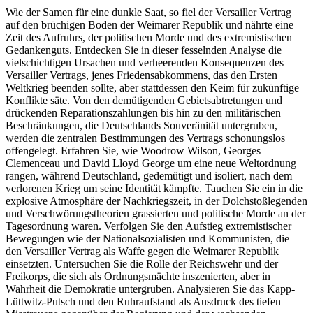
Wie der Samen für eine dunkle Saat, so fiel der Versailler Vertrag
auf den brüchigen Boden der Weimarer Republik und nährte eine
Zeit des Aufruhrs, der politischen Morde und des extremistischen
Gedankenguts. Entdecken Sie in dieser fesselnden Analyse die
vielschichtigen Ursachen und verheerenden Konsequenzen des
Versailler Vertrags, jenes Friedensabkommens, das den Ersten
Weltkrieg beenden sollte, aber stattdessen den Keim für zukünftige
Konflikte säte. Von den demütigenden Gebietsabtretungen und
drückenden Reparationszahlungen bis hin zu den militärischen
Beschränkungen, die Deutschlands Souveränität untergruben,
werden die zentralen Bestimmungen des Vertrags schonungslos
offengelegt. Erfahren Sie, wie Woodrow Wilson, Georges
Clemenceau und David Lloyd George um eine neue Weltordnung
rangen, während Deutschland, gedemütigt und isoliert, nach dem
verlorenen Krieg um seine Identität kämpfte. Tauchen Sie ein in die
explosive Atmosphäre der Nachkriegszeit, in der Dolchstoßlegenden
und Verschwörungstheorien grassierten und politische Morde an der
Tagesordnung waren. Verfolgen Sie den Aufstieg extremistischer
Bewegungen wie der Nationalsozialisten und Kommunisten, die
den Versailler Vertrag als Waffe gegen die Weimarer Republik
einsetzten. Untersuchen Sie die Rolle der Reichswehr und der
Freikorps, die sich als Ordnungsmächte inszenierten, aber in
Wahrheit die Demokratie untergruben. Analysieren Sie das Kapp-
Lüttwitz-Putsch und den Ruhraufstand als Ausdruck des tiefen