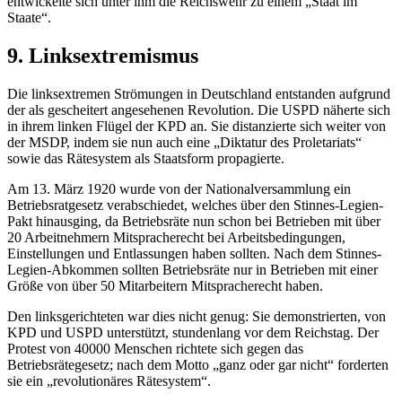
entwickelte sich unter ihm die Reichswehr zu einem „Staat im
Staate“.
9. Linksextremismus
Die linksextremen Strömungen in Deutschland entstanden aufgrund
der als gescheitert angesehenen Revolution. Die USPD näherte sich
in ihrem linken Flügel der KPD an. Sie distanzierte sich weiter von
der MSDP, indem sie nun auch eine „Diktatur des Proletariats“
sowie das Rätesystem als Staatsform propagierte.
Am 13. März 1920 wurde von der Nationalversammlung ein
Betriebsratgesetz verabschiedet, welches über den Stinnes-Legien-
Pakt hinausging, da Betriebsräte nun schon bei Betrieben mit über
20 Arbeitnehmern Mitspracherecht bei Arbeitsbedingungen,
Einstellungen und Entlassungen haben sollten. Nach dem Stinnes-
Legien-Abkommen sollten Betriebsräte nur in Betrieben mit einer
Größe von über 50 Mitarbeitern Mitspracherecht haben.
Den linksgerichteten war dies nicht genug: Sie demonstrierten, von
KPD und USPD unterstützt, stundenlang vor dem Reichstag. Der
Protest von 40000 Menschen richtete sich gegen das
Betriebsrätegesetz; nach dem Motto „ganz oder gar nicht“ forderten
sie ein „revolutionäres Rätesystem“.