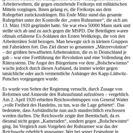
Arbeiterwehren, die gegen einziehende Freikorps mit militärischen
Mitteln vorgingen. Ihnen gelang es, die Freikorps aus dem
Ruhrgebiet zurückzudrängen. Bis Ende März stand das gesamte
Ruhrgebiet unter der Kontrolle der „roten Ruhrarmee“, die sich am
13. März 1920 gegründet hatte. Sie war etwa 50000 Mann stark und
stellte sich ab und zu auch gegen die MSPD. Die Beteiligten waren
oftmals erfahrene Ex-Soldaten des Ersten Weltkriegs, die von den
Arbeiterräten Sold bezogen. Man bewegte sich in kleinen Gruppen
mit Fahrrädern fort. Das Ziel dieser so genannten „Märzrevolution“
– der größten bewaffneten Arbeiteraktion, die es in Deutschland je
gab – war eine Fortführung der Revolution und eine Vollendung des
Rätesystems. Die Angst des Bürgertums vor dem „Bolschewismus“
wuchs jedoch durch diesen Aufstand, da immer wieder gegen
tatsächliche oder auch vermeintliche Anhänger des Kapp-Lüttwitz-
Putsches vorgegangen wurde.
Es wurde von Seiten der Regierung versucht, durch Zusage von
Reformen und Amnestie den Ruhraufstand aufzulösen – vergeblich.
Am 2. April 1920 erhielten Reichswehrtruppen von General Watter
„volle Freiheit des Handelns, zu tun, was die Lage gebietet“. Das
bedeutete, dass Aufständische nun auch standrechtlich erschossen
werden durften. Die Reichswehr zeigte ihre Bereitschaft, da es
diesmal nicht gegen „Kameraden“, sondern gegen „Bolschewisten“
ging. Im Vergleich zum Vorgehen der Ruhrarmee war das der
Reichswehr erheblich grausamer. Wer bei seiner Festnahme in