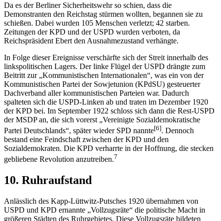
Da es der Berliner Sicherheitswehr so schien, dass die
Demonstranten den Reichstag stürmen wollten, begannen sie zu
schießen. Dabei wurden 105 Menschen verletzt; 42 starben.
Zeitungen der KPD und der USPD wurden verboten, da
Reichspräsident Ebert den Ausnahmezustand verhängte.
In Folge dieser Ereignisse verschärfte sich der Streit innerhalb des
linkspolitischen Lagers. Der linke Flügel der USPD drängte zum
Beitritt zur „Kommunistischen Internationalen“, was ein von der
Kommunistischen Partei der Sowjetunion (KPdSU) gesteuerter
Dachverband aller kommunistischen Parteien war. Dadurch
spalteten sich die USPD-Linken ab und traten im Dezember 1920
der KPD bei. Im September 1922 schloss sich dann die Rest-USPD
der MSDP an, die sich vorerst „Vereinigte Sozialdemokratische
[6]
Partei Deutschlands“, später wieder SPD nannte
. Dennoch
bestand eine Feindschaft zwischen der KPD und den
Sozialdemokraten. Die KPD verharrte in der Hoffnung, die stecken
7
gebliebene Revolution anzutreiben.
10. Ruhraufstand
Anlässlich des Kapp-Lüttwitz-Putsches 1920 übernahmen von
USPD und KPD ernannte „Vollzugsräte“ die politische Macht in
größeren Städten des Ruhrgebietes. Diese Vollzugsräte bildeten