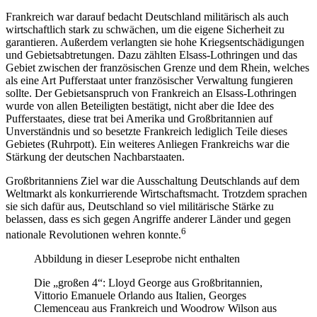
Frankreich war darauf bedacht Deutschland militärisch als auch
wirtschaftlich stark zu schwächen, um die eigene Sicherheit zu
garantieren. Außerdem verlangten sie hohe Kriegsentschädigungen
und Gebietsabtretungen. Dazu zählten Elsass-Lothringen und das
Gebiet zwischen der französischen Grenze und dem Rhein, welches
als eine Art Pufferstaat unter französischer Verwaltung fungieren
sollte. Der Gebietsanspruch von Frankreich an Elsass-Lothringen
wurde von allen Beteiligten bestätigt, nicht aber die Idee des
Pufferstaates, diese trat bei Amerika und Großbritannien auf
Unverständnis und so besetzte Frankreich lediglich Teile dieses
Gebietes (Ruhrpott). Ein weiteres Anliegen Frankreichs war die
Stärkung der deutschen Nachbarstaaten.
Großbritanniens Ziel war die Ausschaltung Deutschlands auf dem
Weltmarkt als konkurrierende Wirtschaftsmacht. Trotzdem sprachen
sie sich dafür aus, Deutschland so viel militärische Stärke zu
belassen, dass es sich gegen Angriffe anderer Länder und gegen
6
nationale Revolutionen wehren konnte.
Abbildung in dieser Leseprobe nicht enthalten
Die „großen 4“: Lloyd George aus Großbritannien,
Vittorio Emanuele Orlando aus Italien, Georges
Clemenceau aus Frankreich und Woodrow Wilson aus