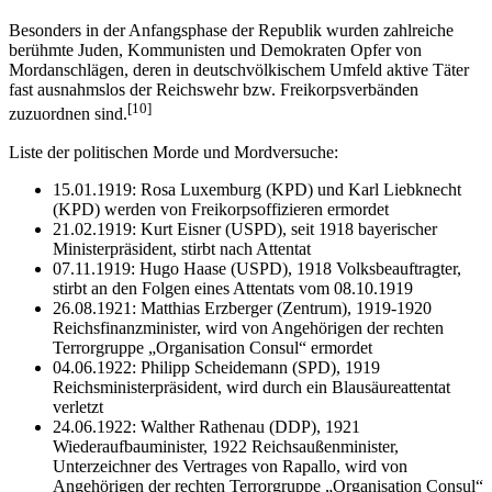
Besonders in der Anfangsphase der Republik wurden zahlreiche
berühmte Juden, Kommunisten und Demokraten Opfer von
Mordanschlägen, deren in deutschvölkischem Umfeld aktive Täter
fast ausnahmslos der Reichswehr bzw. Freikorpsverbänden
[10]
zuzuordnen sind.
Liste der politischen Morde und Mordversuche:
15.01.1919: Rosa Luxemburg (KPD) und Karl Liebknecht
(KPD) werden von Freikorpsoffizieren ermordet
21.02.1919: Kurt Eisner (USPD), seit 1918 bayerischer
Ministerpräsident, stirbt nach Attentat
07.11.1919: Hugo Haase (USPD), 1918 Volksbeauftragter,
stirbt an den Folgen eines Attentats vom 08.10.1919
26.08.1921: Matthias Erzberger (Zentrum), 1919-1920
Reichsfinanzminister, wird von Angehörigen der rechten
Terrorgruppe „Organisation Consul“ ermordet
04.06.1922: Philipp Scheidemann (SPD), 1919
Reichsministerpräsident, wird durch ein Blausäureattentat
verletzt
24.06.1922: Walther Rathenau (DDP), 1921
Wiederaufbauminister, 1922 Reichsaußenminister,
Unterzeichner des Vertrages von Rapallo, wird von
Angehörigen der rechten Terrorgruppe „Organisation Consul“