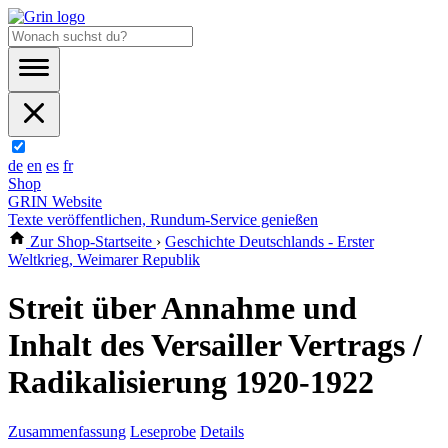
de
en
es
fr
Shop
GRIN Website
Texte veröffentlichen, Rundum-Service genießen
Zur Shop-Startseite
›
Geschichte Deutschlands - Erster
Weltkrieg, Weimarer Republik
Streit über Annahme und
Inhalt des Versailler Vertrags /
Radikalisierung 1920-1922
Zusammenfassung
Leseprobe
Details