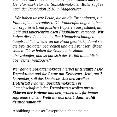
Der Parteisekretär der Sozialdemokraten
Bater
sagt es
nach der Revolution 1918 in Magdeburg:
„
Wir
haben unsere Leute, die an die Front gingen, zur
Fahnenflucht veranlasst. Die Fahnenflüchtigen haben
wir organisiert, mit falschen Papieren ausgestattet, mit
Geld und unterschriftslosen Flugblättern versehen.
Wir
haben diese Leute nach allen Himmelsrichtungen,
hauptsächlich wieder an die Front geschickt, damit sie
die Frontsoldaten bearbeiten und die Front zermürben
sollten. Diese haben die Soldaten bestimmt,
überzulaufen, und so hat sich der Verfall allmählich,
aber sicher vollzogen.“
Wer hat die
Sozialdemokratie
hierbei
unterstützt
? Die
Demokraten
und die
Leute um Erzberger
. Jetzt, am 7.
Dezember, soll das Deutsche Volk den
zweiten
Dolchstoß
erhalten.
Sozialdemokraten
in
Gemeinschaft mit den
Demokraten
wollen uns
zu
Sklaven der Entente
machen, wollen uns für immer
zugrunde richten.
Wollt ihr das nicht, dann wählt
deutschnational!
Abbildung in dieser Leseprobe nicht enthalten