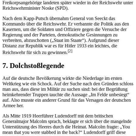
Freikorpsangehörige landeten später wieder in der Reichswehr unter
Reichswehrminister Noske (SPD).
Nach dem Kapp-Putsch übernahm General von Seeckt das
Kommando über die Reichswehr. Er verbannte die Politik aus den
Kasernen, um die Soldaten und Offiziere gegen die Versuche der
Regierung und der Parteien, demokratische Gesinnungen zu
verbreiten, abzuschotten („Staat im Staate“). Aufgrund dieser
Distanz zur Republik war es für Hitler 1933 ein leichtes, die
[2]
Reichswehr für sich zu gewinnen.
7. Dolchstoßlegende
Auf die deutsche Bevölkerung wirkte die Niederlage im ersten
Weltkrieg wie ein Schock. Auf der Suche nach den Gründen schloss
man aus, dass diese im Militär zu suchen sind: bei der Begrüßung
heimkehrender Truppen tauchte die Aussage „Im Felde unbesiegt“
auf. Also musste ein anderer Grund für das Versagen der deutschen
Armee her.
Als Mitte 1919 Heerführer Ludendorff mit dem britischen
Generalmajor Malcolm sprach, beklagte er sich über die mangelnde
Unterstützung des Heeres durch die Heimat. Malcolm fragte: „You
mean that you were stabbed in the back?“ Ludendorff griff diese