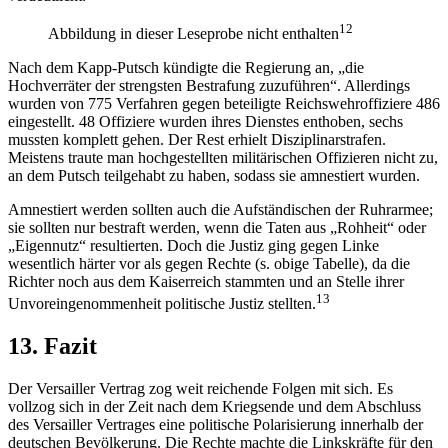
12
Abbildung in dieser Leseprobe nicht enthalten
Nach dem Kapp-Putsch kündigte die Regierung an, „die
Hochverräter der strengsten Bestrafung zuzuführen“. Allerdings
wurden von 775 Verfahren gegen beteiligte Reichswehroffiziere 486
eingestellt. 48 Offiziere wurden ihres Dienstes enthoben, sechs
mussten komplett gehen. Der Rest erhielt Disziplinarstrafen.
Meistens traute man hochgestellten militärischen Offizieren nicht zu,
an dem Putsch teilgehabt zu haben, sodass sie amnestiert wurden.
Amnestiert werden sollten auch die Aufständischen der Ruhrarmee;
sie sollten nur bestraft werden, wenn die Taten aus „Rohheit“ oder
„Eigennutz“ resultierten. Doch die Justiz ging gegen Linke
wesentlich härter vor als gegen Rechte (s. obige Tabelle), da die
Richter noch aus dem Kaiserreich stammten und an Stelle ihrer
13
Unvoreingenommenheit politische Justiz stellten.
13. Fazit
Der Versailler Vertrag zog weit reichende Folgen mit sich. Es
vollzog sich in der Zeit nach dem Kriegsende und dem Abschluss
des Versailler Vertrages eine politische Polarisierung innerhalb der
deutschen Bevölkerung. Die Rechte machte die Linkskräfte für den