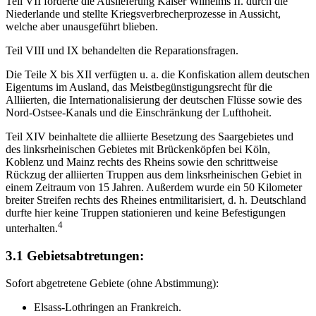
Teil VII forderte die Auslieferung Kaiser Wilhelms II. durch die
Niederlande und stellte Kriegsverbrecherprozesse in Aussicht,
welche aber unausgeführt blieben.
Teil VIII und IX behandelten die Reparationsfragen.
Die Teile X bis XII verfügten u. a. die Konfiskation allem deutschen
Eigentums im Ausland, das Meistbegünstigungsrecht für die
Alliierten, die Internationalisierung der deutschen Flüsse sowie des
Nord-Ostsee-Kanals und die Einschränkung der Lufthoheit.
Teil XIV beinhaltete die alliierte Besetzung des Saargebietes und
des linksrheinischen Gebietes mit Brückenköpfen bei Köln,
Koblenz und Mainz rechts des Rheins sowie den schrittweise
Rückzug der alliierten Truppen aus dem linksrheinischen Gebiet in
einem Zeitraum von 15 Jahren. Außerdem wurde ein 50 Kilometer
breiter Streifen rechts des Rheines entmilitarisiert, d. h. Deutschland
durfte hier keine Truppen stationieren und keine Befestigungen
4
unterhalten.
3.1 Gebietsabtretungen:
Sofort abgetretene Gebiete (ohne Abstimmung):
Elsass-Lothringen an Frankreich.