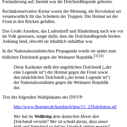
Formulierung auf; hiermit war die Dolchstoßlegende geboren.
Rechtskonservative Kreise waren der Meinung, die Revolution sei
verantwortlich für das Scheitern der Truppen. Die Heimat sei der
Front in den Rücken gefallen.
Das Große Ansehen, das Ludendorff und Hindenburg nach wie vor
im Volk genossen, sorgte dafür, dass die Dolchstoßlegende breiten
Anklang fand, obwohl sie inhaltlich unhaltbar war.
In der Nationalsozialistischen Propaganda wurde sie später zum
[3]
[4]
tödlichen Dolchstoß gegen die Weimarer Republik.
Diese Karikatur stellt den angeblichen Dolchstoß („der
eine Legende ist“) der Heimat gegen die Front sowie
den tatsächlichen Dolchstoß („der keine Legende ist“)
der Nationalsozialisten gegen die Weimarer Republik
dar.
Text des folgenden Wahlplakates der DNVP:
http://www.fkoester.de/kursbuch/img/13_2/Dolchstoss.gif
Wer hat im
Weltkrieg
dem deutschen Heere den
Dolchstoß versetzt? Wer ist schuld daran, dass unser
Volk und Vaterland so tief ins Unglück sinken musste?