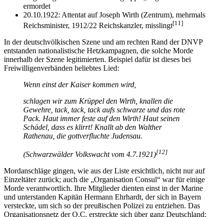
ermordet
20.10.1922: Attentat auf Joseph Wirth (Zentrum), mehrmals
[11]
Reichsminister, 1912/22 Reichskanzler, misslingt
In der deutschvölkischen Szene und am rechten Rand der DNVP
entstanden nationalistische Hetzkampagnen, die solche Morde
innerhalb der Szene legitimierten. Beispiel dafür ist dieses bei
Freiwilligenverbänden beliebtes Lied:
Wenn einst der Kaiser kommen wird,
schlagen wir zum Krüppel den Wirth, knallen die
Gewehre, tack, tack, tack aufs schwarze und das rote
Pack. Haut immer feste auf den Wirth! Haut seinen
Schädel, dass es klirrt! Knallt ab den Walther
Rathenau, die gottverfluchte Judensau.
[12]
(Schwarzwälder Volkswacht vom 4.7.1921)
Mordanschläge gingen, wie aus der Liste ersichtlich, nicht nur auf
Einzeltäter zurück; auch die „Organisation Consul“ war für einige
Morde verantwortlich. Ihre Mitglieder dienten einst in der Marine
und unterstanden Kapitän Hermann Ehrhardt, der sich in Bayern
versteckte, um sich so der preußischen Polizei zu entziehen. Das
Organisationsnetz der O.C. erstreckte sich über ganz Deutschland;