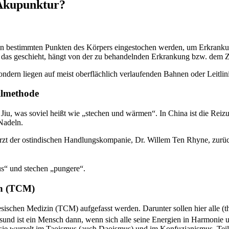
 Akupunktur?
 an bestimmten Punkten des Körpers eingestochen werden, um Erkranku
ut das geschieht, hängt von der zu behandelnden Erkrankung bzw. dem
ondern liegen auf meist oberflächlich verlaufenden Bahnen oder Leitli
eilmethode
 Jiu, was soviel heißt wie „stechen und wärmen“. In China ist die Rei
Nadeln.
zt der ostindischen Handlungskompanie, Dr. Willem Ten Rhyne, zurück
cus“ und stechen „pungere“.
in (TCM)
esischen Medizin (TCM) aufgefasst werden. Darunter sollen hier alle (
sund ist ein Mensch dann, wenn sich alle seine Energien in Harmonie 
n sie wurzelt im Taoismus (auch Daoismus) und im Konfuzianismus. Te