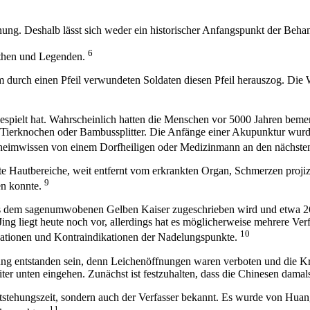
hnung. Deshalb lässt sich weder ein historischer Anfangspunkt der Be
6
ythen und Legenden.
durch einen Pfeil verwundeten Soldaten diesen Pfeil herauszog. Die W
 gespielt hat. Wahrscheinlich hatten die Menschen vor 5000 Jahren bem
e, Tierknochen oder Bambussplitter. Die Anfänge einer Akupunktur wu
Geheimwissen von einem Dorfheiligen oder Medizinmann an den nächst
e Hautbereiche, weit entfernt vom erkrankten Organ, Schmerzen projiz
9
en konnte.
s dem sagenumwobenen Gelben Kaiser zugeschrieben wird und etwa 2600 
 Jing liegt heute noch vor, allerdings hat es möglicherweise mehrere Ver
10
ikationen und Kontraindikationen der Nadelungspunkte.
g entstanden sein, denn Leichenöffnungen waren verboten und die Krank
er unten eingehen. Zunächst ist festzuhalten, dass die Chinesen dama
stehungszeit, sondern auch der Verfasser bekannt. Es wurde von Huang
11