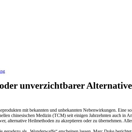
ung
er unverzichtbarer Alternative 
ieprodukten mit bekannten und unbekannten Nebenwirkungen. Eine solch
nellen chinesischen Medizin (TCM) seit einigen Jahrzehnten auch in A
 schwer, alternative Heilmethoden zu akzeptieren oder zu übernehmen. 
de geradezu als „Wunderwaffe“ erscheinen lassen. Marc Duke berichte