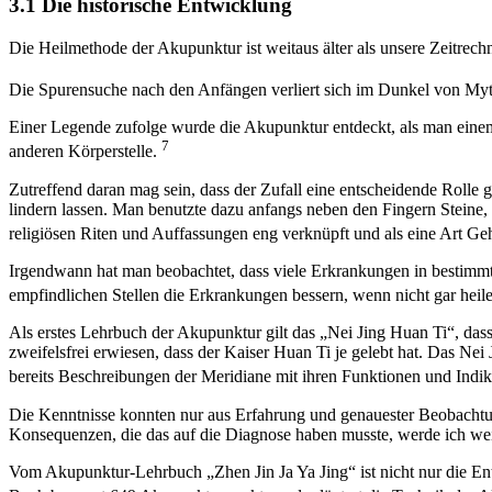
3.1 Die historische Entwicklung
Die Heilmethode der Akupunktur ist weitaus älter als unsere Zeitrec
Die Spurensuche nach den Anfängen verliert sich im Dunkel von M
Einer Legende zufolge wurde die Akupunktur entdeckt, als man einem 
7
anderen Körperstelle.
Zutreffend daran mag sein, dass der Zufall eine entscheidende Rolle
lindern lassen. Man benutzte dazu anfangs neben den Fingern Stein
religiösen Riten und Auffassungen eng verknüpft und als eine Art 
Irgendwann hat man beobachtet, dass viele Erkrankungen in bestimmt
empfindlichen Stellen die Erkrankungen bessern, wenn nicht gar heil
Als erstes Lehrbuch der Akupunktur gilt das „Nei Jing Huan Ti“, das
zweifelsfrei erwiesen, dass der Kaiser Huan Ti je gelebt hat. Das Nei
bereits Beschreibungen der Meridiane mit ihren Funktionen und Ind
Die Kenntnisse konnten nur aus Erfahrung und genauester Beobachtun
Konsequenzen, die das auf die Diagnose haben musste, werde ich weit
Vom Akupunktur-Lehrbuch „Zhen Jin Ja Ya Jing“ ist nicht nur die Ent