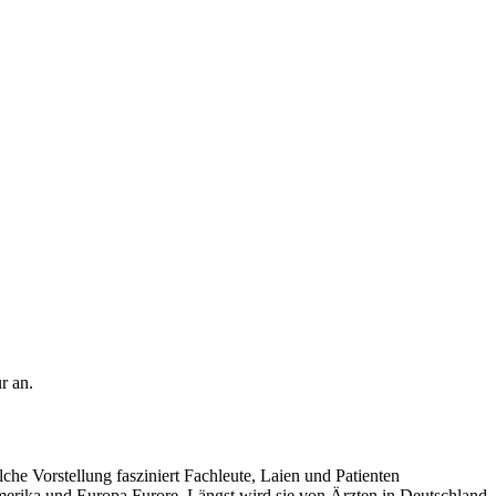
r an.
e Vorstellung fasziniert Fachleute, Laien und Patienten
merika und Europa Furore. Längst wird sie von Ärzten in Deutschland