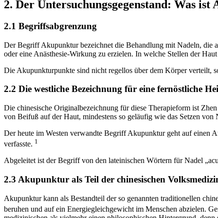
2. Der Untersuchungsgegenstand: Was ist
2.1 Begriffsabgrenzung
Der Begriff Akupunktur bezeichnet die Behandlung mit Nadeln, die
oder eine Anästhesie-Wirkung zu erzielen. In welche Stellen der Ha
Die Akupunkturpunkte sind nicht regellos über dem Körper verteilt, s
2.2 Die westliche Bezeichnung für eine fernöstliche H
Die chinesische Originalbezeichnung für diese Therapieform ist Zhen
von Beifuß auf der Haut, mindestens so geläufig wie das Setzen von 
Der heute im Westen verwandte Begriff Akupunktur geht auf einen Ar
1
verfasste.
Abgeleitet ist der Begriff von den lateinischen Wörtern für Nadel „a
2.3 Akupunktur als Teil der chinesischen Volksmediz
Akupunktur kann als Bestandteil der so genannten traditionellen chin
beruhen und auf ein Energiegleichgewicht im Menschen abzielen. Ge
medizinischen als vielmehr einen philosophischen Hintergrund, den