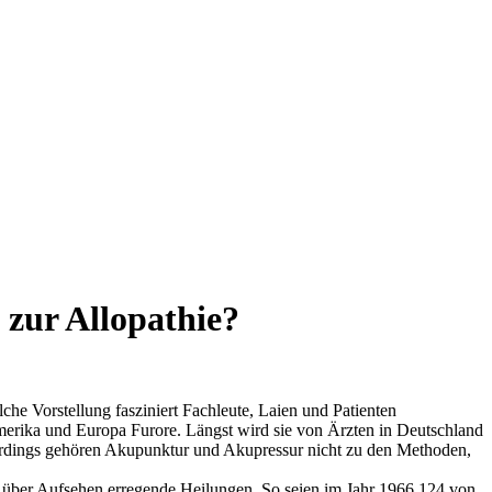
zur Allopathie?
e Vorstellung fasziniert Fachleute, Laien und Patienten
merika und Europa Furore. Längst wird sie von Ärzten in Deutschland
Allerdings gehören Akupunktur und Akupressur nicht zu den Methoden,
t über Aufsehen erregende Heilungen. So seien im Jahr 1966 124 von