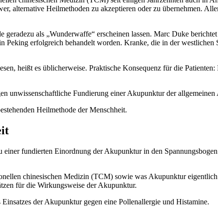
 schwer, alternative Heilmethoden zu akzeptieren oder zu übernehmen. 
de geradezu als „Wunderwaffe“ erscheinen lassen. Marc Duke berichte
 Peking erfolgreich behandelt worden. Kranke, die in der westlichen S
iesen, heißt es üblicherweise. Praktische Konsequenz für die Patient
ngen unwissenschaftliche Fundierung einer Akupunktur der allgemeinen
ch bestehenden Heilmethode der Menschheit.
it
, zu einer fundierten Einordnung der Akupunktur in den Spannungsboge
onellen chinesischen Medizin (TCM) sowie was Akupunktur eigentlich i
sätzen für die Wirkungsweise der Akupunktur.
s Einsatzes der Akupunktur gegen eine Pollenallergie und Histamine.