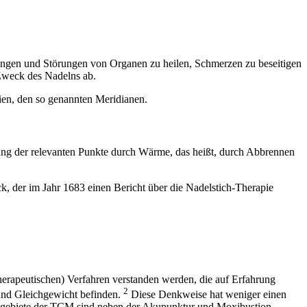
ngen und Störungen von Organen zu heilen, Schmerzen zu beseitigen
 Zweck des Nadelns ab.
nien, den so genannten Meridianen.
zung der relevanten Punkte durch Wärme, das heißt, durch Abbrennen
, der im Jahr 1683 einen Bericht über die Nadelstich-Therapie
therapeutischen) Verfahren verstanden werden, die auf Erfahrung
2
und Gleichgewicht befinden.
Diese Denkweise hat weniger einen
ilgebiete der TCM sind neben der Akupunktur und Moxibustion