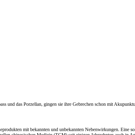
ass und das Porzellan, gingen sie ihre Gebrechen schon mit Akupunktu
ieprodukten mit bekannten und unbekannten Nebenwirkungen. Eine solch
nellen chinesischen Medizin (TCM) seit einigen Jahrzehnten auch in A