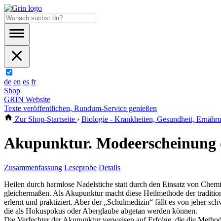
de
en
es
fr
Shop
GRIN Website
Texte veröffentlichen, Rundum-Service genießen
Zur Shop-Startseite
›
Biologie - Krankheiten, Gesundheit, Ernähr
Akupunktur. Modeerscheinung od
Zusammenfassung
Leseprobe
Details
Heilen durch harmlose Nadelstiche statt durch den Einsatz von Chem
gleichermaßen. Als Akupunktur macht diese Heilmethode der traditio
erlernt und praktiziert. Aber der „Schulmedizin“ fällt es von jeher
die als Hokuspokus oder Aberglaube abgetan werden können.
Die Verfechter der Akupunktur verweisen auf Erfolge, die die Metho