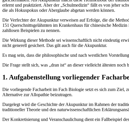
erlernt und praktiziert. Aber der „Schulmedizin“ fällt es von jeher
die als Hokuspokus oder Aberglaube abgetan werden können.
Die Verfechter der Akupunktur verweisen auf Erfolge, die die Metho
151 Querschnittsgelähmten im Krankenhaus für chinesische Medizin in
zahllosen Beispielen zu nennen.
Die Wirkung dieser Methode sei wissenschaftlich nicht eindeutig erw
nicht generell gesichert. Das gilt auch für die Akupunktur.
Es mag sein, dass die philosophische und nach westlichen Vorstellu
Die Frage stellt sich, was „dran ist“ an dieser vielleicht ältesten no
1. Aufgabenstellung vorliegender Facharbe
Die vorliegende Facharbeit im Fach Biologie setzt es sich zum Ziel
Alternative zur Allopathie beizutragen.
Dargelegt wird die Geschichte der Akupunktur im Rahmen der traditi
traditioneller Theorie und den naturwissenschaftlichen Erklärungsan
Der Konkretisierung und Veranschaulichung dient ein Fallbeispiel de