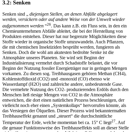
3.2: Senken
Senken sind „
diejenigen Stellen, an denen Abfälle abgelagert
werden, versickern oder auf andere Weise von der Umwelt wieder
26
aufgenommen werden
“
. Das kann z.B. ein Fluss sein, in den ein
Chemieunternehmen Abfälle ableitet, die bei der Herstellung von
Produkten entstehen. Dieser hat nur begrenzte Möglichkeiten diese
Stoffe wieder in organische Stoffe umzuwandeln. Auch Pflanzen,
die mit chemischen Insektiziden besprüht werden, fungieren als
Senken. Doch die wohl am akutesten bedrohte Senke ist die
Atmosphäre unseres Planeten. Sie wird seit Beginn der
Industrialisierung vermehrt durch Schadstoffe belastet, die vor
Beginn der Nutzung fossiler Energieträger nur in geringen Mengen
vorkamen. Zu diesen sog. Treibhausgasen gehören Methan (CH4),
Kohlenstoffdioxid (CO2) und -monoxid (CO) ebenso wie
Wasserdampf (H2O) und zahlreiche andere, unbedeutende Gase.
Die vermehrte Nutzung des CO2- produzierenden Erdöls durch den
Menschen ließ riesige Mengen von CO2 in die Atmosphäre
entweichen, die dort einen natürlichen Prozess beschleunigen, der
vielleicht noch eher einen „Systemkollaps“ hervorrufen könnte, als
das Versiegen der Ölquellen. Dieser Prozess wird bekanntermaßen
Treibhauseffekt genannt und „steuert“ die durchschnittliche
27
Temperatur der Erde, welche momentan bei ca. 15° C liegt
. Auf
die genaue Funktionsweise des Treibhauseffekts soll an dieser Stelle