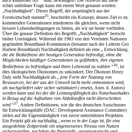
auch kultureller Art
sind, bewältigen? Die Antwort auf diese
schier unlösbare Frage kann mit einem Wort genannt werden:
„Nachhaltigkeit“. Dieser Begriff, der ursprünglich aus der
35
Forstwirtschaft stammt
, beschreibt ein Konzept, dessen Ziel es ist,
kommenden Generationen mindestens die gleichen, wenn nicht
bessere Lebensbedingungen zu bieten, als wir sie heute vorfinden.
Über die genaue Definition des Begriffs „Nachhaltigkeit“ herrscht
bisher Uneinigkeit. Während die 1983 von den Vereinten Nationen
gegründete Brundtland-Kommission (benannt nach der Leiterin Gro
Harlem Brundtland) Nachhaltigkeit definiert als eine „
Entwicklung,
die die Bedürfnisse der heutigen Generation befriedigt, ohne die
Möglichkeiten künftiger Generationen zu gefährden, ihre eigenen
36
Bedürfnisse zu befriedigen und ihren Lebensstil zu wählen
“
, ist
dies ökologischen Ökonomen zu unkonkret. Der Ökonom Henry
Daly sieht Nachhaltigkeit als „
jene Form der Nutzung von
Ressourcen, bei der aus der Umwelt nicht mehr entnommen wird,
als nachgeliefert oder sicher substituiert (
ersetzt, Anm. d. Autors)
werden kann
und
bei der die Leistungsfähigkeit des Naturhaushaltes
in Bezug auf die Aufnahme von Abfallstoffen nicht überschritten
37
wird
“
. Andere Definitionen, wie die des deutschen Ausschusses
für Entwicklungshilfe (DAC: Development Assistance Committee)
zielen auf die Eigenständigkeit von zuvor unterstützten Projekten.
Ein Projekt gilt als nachhaltig
„wenn es in der Lage ist, für eine
ausgedehnte Zeitperiode ein angemessenes Niveau von Nutzen
sicherzustellen, nachdem die finanzielle, organisatorische und