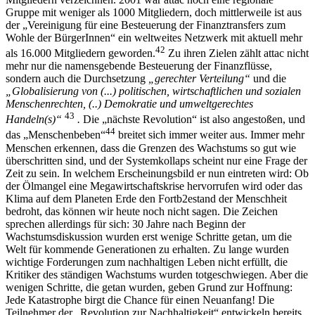
Gruppe mit weniger als 1000 Mitgliedern, doch mittlerweile ist aus
der „Vereinigung für eine Besteuerung der Finanztransfers zum
Wohle der BürgerInnen“ ein weltweites Netzwerk mit aktuell mehr
42
als 16.000 Mitgliedern geworden.
Zu ihren Zielen zählt attac nicht
mehr nur die namensgebende Besteuerung der Finanzflüsse,
sondern auch die Durchsetzung
„gerechter Verteilung“
und die
„Globalisierung von (...) politischen, wirtschaftlichen und sozialen
Menschenrechten, (..) Demokratie und umweltgerechtes
43
Handeln(s)“
.
Die „nächste Revolution“ ist also angestoßen, und
44
das „Menschenbeben“
breitet sich immer weiter aus. Immer mehr
Menschen erkennen, dass die Grenzen des Wachstums so gut wie
überschritten sind, und der Systemkollaps scheint nur eine Frage der
Zeit zu sein. In welchem Erscheinungsbild er nun eintreten wird: Ob
der Ölmangel eine Megawirtschaftskrise hervorrufen wird oder das
Klima auf dem Planeten Erde den Fortb2estand der Menschheit
bedroht, das können wir heute noch nicht sagen. Die Zeichen
sprechen allerdings für sich: 30 Jahre nach Beginn der
Wachstumsdiskussion wurden erst wenige Schritte getan, um die
Welt für kommende Generationen zu erhalten. Zu lange wurden
wichtige Forderungen zum nachhaltigen Leben nicht erfüllt, die
Kritiker des ständigen Wachstums wurden totgeschwiegen. Aber die
wenigen Schritte, die getan wurden, geben Grund zur Hoffnung:
Jede Katastrophe birgt die Chance für einen Neuanfang! Die
Teilnehmer der „Revolution zur Nachhaltigkeit“ entwickeln bereits