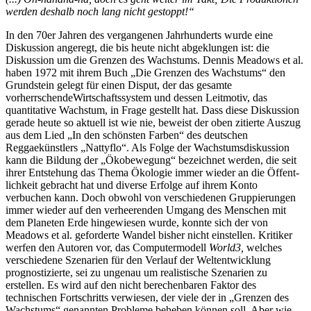
werden deshalb noch lang nicht gestoppt!“
In den 70er Jahren des vergangenen Jahrhunderts wurde eine
Diskussion angeregt, die bis heute nicht abgeklungen ist: die
Diskussion um die Grenzen des Wachstums. Dennis Meadows et al.
haben 1972 mit ihrem Buch „Die Grenzen des Wachstums“ den
Grundstein gelegt für einen Disput, der das gesamte
vorherrschendeWirtschaftssystem und dessen Leitmotiv, das
quantitative Wachstum, in Frage gestellt hat. Dass diese Diskussion
gerade heute so aktuell ist wie nie, beweist der oben zitierte Auszug
aus dem Lied „In den schönsten Farben“ des deutschen
Reggaekünstlers „Nattyflo“. Als Folge der Wachstumsdiskussion
kann die Bildung der „Ökobewegung“ bezeichnet werden, die seit
ihrer Entstehung das Thema Ökologie immer wieder an die Öffent-
lichkeit gebracht hat und diverse Erfolge auf ihrem Konto
verbuchen kann. Doch obwohl von verschiedenen Gruppierungen
immer wieder auf den verheerenden Umgang des Menschen mit
dem Planeten Erde hingewiesen wurde, konnte sich der von
Meadows et al. geforderte Wandel bisher nicht einstellen. Kritiker
werfen den Autoren vor, das Computermodell
World3,
welches
verschiedene Szenarien für den Verlauf der Weltentwicklung
prognostizierte, sei zu ungenau um realistische Szenarien zu
erstellen. Es wird auf den nicht berechenbaren Faktor des
technischen Fortschritts verwiesen, der viele der in „Grenzen des
Wachstums“ genannten Probleme beheben können soll. Aber wie