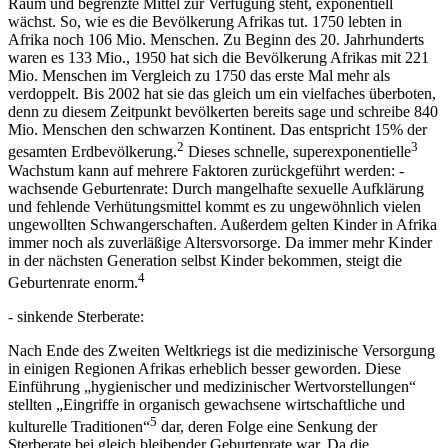
Raum und begrenzte Mittel zur Verfügung steht, exponentiell
wächst. So, wie es die Bevölkerung Afrikas tut. 1750 lebten in
Afrika noch 106 Mio. Menschen. Zu Beginn des 20. Jahrhunderts
waren es 133 Mio., 1950 hat sich die Bevölkerung Afrikas mit 221
Mio. Menschen im Vergleich zu 1750 das erste Mal mehr als
verdoppelt. Bis 2002 hat sie das gleich um ein vielfaches überboten,
denn zu diesem Zeitpunkt bevölkerten bereits sage und schreibe 840
Mio. Menschen den schwarzen Kontinent. Das entspricht 15% der
2
3
gesamten Erdbevölkerung.
Dieses schnelle, superexponentielle
Wachstum kann auf mehrere Faktoren zurückgeführt werden: -
wachsende Geburtenrate: Durch mangelhafte sexuelle Aufklärung
und fehlende Verhütungsmittel kommt es zu ungewöhnlich vielen
ungewollten Schwangerschaften. Außerdem gelten Kinder in Afrika
immer noch als zuverläßige Altersvorsorge. Da immer mehr Kinder
in der nächsten Generation selbst Kinder bekommen, steigt die
4
Geburtenrate enorm.
- sinkende Sterberate:
Nach Ende des Zweiten Weltkriegs ist die medizinische Versorgung
in einigen Regionen Afrikas erheblich besser geworden. Diese
Einführung „hygienischer und medizinischer Wertvorstellungen“
stellten „Eingriffe in organisch gewachsene wirtschaftliche und
5
kulturelle Traditionen“
dar, deren Folge eine Senkung der
Sterberate bei gleich bleibender Geburtenrate war. Da die