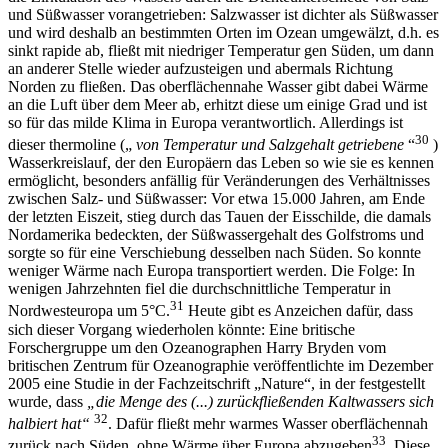
und Süßwasser vorangetrieben: Salzwasser ist dichter als Süßwasser
und wird deshalb an bestimmten Orten im Ozean umgewälzt, d.h. es
sinkt rapide ab, fließt mit niedriger Temperatur gen Süden, um dann
an anderer Stelle wieder aufzusteigen und abermals Richtung
Norden zu fließen. Das oberflächennahe Wasser gibt dabei Wärme
an die Luft über dem Meer ab, erhitzt diese um einige Grad und ist
so für das milde Klima in Europa verantwortlich. Allerdings ist
30
dieser thermoline („
von Temperatur und Salzgehalt getriebene
“
)
Wasserkreislauf, der den Europäern das Leben so wie sie es kennen
ermöglicht, besonders anfällig für Veränderungen des Verhältnisses
zwischen Salz- und Süßwasser: Vor etwa 15.000 Jahren, am Ende
der letzten Eiszeit, stieg durch das Tauen der Eisschilde, die damals
Nordamerika bedeckten, der Süßwassergehalt des Golfstroms und
sorgte so für eine Verschiebung desselben nach Süden. So konnte
weniger Wärme nach Europa transportiert werden. Die Folge: In
wenigen Jahrzehnten fiel die durchschnittliche Temperatur in
31
Nordwesteuropa um 5°C.
Heute gibt es Anzeichen dafür, dass
sich dieser Vorgang wiederholen könnte: Eine britische
Forschergruppe um den Ozeanographen Harry Bryden vom
britischen Zentrum für Ozeanographie veröffentlichte im Dezember
2005 eine Studie in der Fachzeitschrift „Nature“, in der festgestellt
wurde, dass
„die Menge des (...) zurückfließenden Kaltwassers sich
32
halbiert hat“
. Dafür fließt mehr warmes Wasser oberflächennah
33
zurück nach Süden, ohne Wärme über Europa abzugeben
. Diese