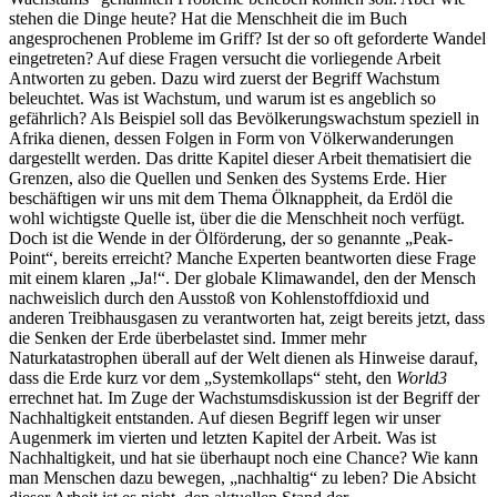
stehen die Dinge heute? Hat die Menschheit die im Buch
angesprochenen Probleme im Griff? Ist der so oft geforderte Wandel
eingetreten? Auf diese Fragen versucht die vorliegende Arbeit
Antworten zu geben. Dazu wird zuerst der Begriff Wachstum
beleuchtet. Was ist Wachstum, und warum ist es angeblich so
gefährlich? Als Beispiel soll das Bevölkerungswachstum speziell in
Afrika dienen, dessen Folgen in Form von Völkerwanderungen
dargestellt werden. Das dritte Kapitel dieser Arbeit thematisiert die
Grenzen, also die Quellen und Senken des Systems Erde. Hier
beschäftigen wir uns mit dem Thema Ölknappheit, da Erdöl die
wohl wichtigste Quelle ist, über die die Menschheit noch verfügt.
Doch ist die Wende in der Ölförderung, der so genannte „Peak-
Point“, bereits erreicht? Manche Experten beantworten diese Frage
mit einem klaren „Ja!“. Der globale Klimawandel, den der Mensch
nachweislich durch den Ausstoß von Kohlenstoffdioxid und
anderen Treibhausgasen zu verantworten hat, zeigt bereits jetzt, dass
die Senken der Erde überbelastet sind. Immer mehr
Naturkatastrophen überall auf der Welt dienen als Hinweise darauf,
dass die Erde kurz vor dem „Systemkollaps“ steht, den
World3
errechnet hat. Im Zuge der Wachstumsdiskussion ist der Begriff der
Nachhaltigkeit entstanden. Auf diesen Begriff legen wir unser
Augenmerk im vierten und letzten Kapitel der Arbeit. Was ist
Nachhaltigkeit, und hat sie überhaupt noch eine Chance? Wie kann
man Menschen dazu bewegen, „nachhaltig“ zu leben? Die Absicht