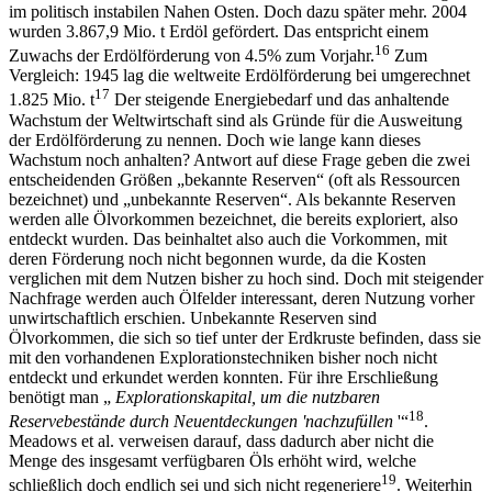
im politisch instabilen Nahen Osten. Doch dazu später mehr. 2004
wurden 3.867,9 Mio. t Erdöl gefördert. Das entspricht einem
16
Zuwachs der Erdölförderung von 4.5% zum Vorjahr.
Zum
Vergleich: 1945 lag die weltweite Erdölförderung bei umgerechnet
17
1.825 Mio. t
Der steigende Energiebedarf und das anhaltende
Wachstum der Weltwirtschaft sind als Gründe für die Ausweitung
der Erdölförderung zu nennen. Doch wie lange kann dieses
Wachstum noch anhalten? Antwort auf diese Frage geben die zwei
entscheidenden Größen „bekannte Reserven“ (oft als Ressourcen
bezeichnet) und „unbekannte Reserven“. Als bekannte Reserven
werden alle Ölvorkommen bezeichnet, die bereits exploriert, also
entdeckt wurden. Das beinhaltet also auch die Vorkommen, mit
deren Förderung noch nicht begonnen wurde, da die Kosten
verglichen mit dem Nutzen bisher zu hoch sind. Doch mit steigender
Nachfrage werden auch Ölfelder interessant, deren Nutzung vorher
unwirtschaftlich erschien. Unbekannte Reserven sind
Ölvorkommen, die sich so tief unter der Erdkruste befinden, dass sie
mit den vorhandenen Explorationstechniken bisher noch nicht
entdeckt und erkundet werden konnten. Für ihre Erschließung
benötigt man „
Explorationskapital, um die nutzbaren
18
Reservebestände durch Neuentdeckungen 'nachzufüllen
'“
.
Meadows et al. verweisen darauf, dass dadurch aber nicht die
Menge des insgesamt verfügbaren Öls erhöht wird, welche
19
schließlich doch endlich sei und sich nicht regeneriere
. Weiterhin