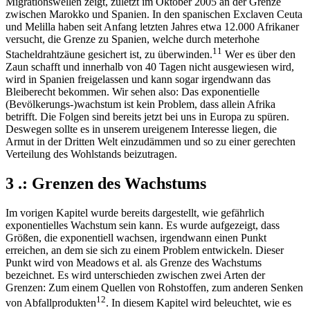
Migrationswellen zeigt, zuletzt im Oktober 2005 an der Grenze
zwischen Marokko und Spanien. In den spanischen Exclaven Ceuta
und Melilla haben seit Anfang letzten Jahres etwa 12.000 Afrikaner
versucht, die Grenze zu Spanien, welche durch meterhohe
11
Stacheldrahtzäune gesichert ist, zu überwinden.
Wer es über den
Zaun schafft und innerhalb von 40 Tagen nicht ausgewiesen wird,
wird in Spanien freigelassen und kann sogar irgendwann das
Bleiberecht bekommen. Wir sehen also: Das exponentielle
(Bevölkerungs-)wachstum ist kein Problem, dass allein Afrika
betrifft. Die Folgen sind bereits jetzt bei uns in Europa zu spüren.
Deswegen sollte es in unserem ureigenem Interesse liegen, die
Armut in der Dritten Welt einzudämmen und so zu einer gerechten
Verteilung des Wohlstands beizutragen.
3 .: Grenzen des Wachstums
Im vorigen Kapitel wurde bereits dargestellt, wie gefährlich
exponentielles Wachstum sein kann. Es wurde aufgezeigt, dass
Größen, die exponentiell wachsen, irgendwann einen Punkt
erreichen, an dem sie sich zu einem Problem entwickeln. Dieser
Punkt wird von Meadows et al. als Grenze des Wachstums
bezeichnet. Es wird unterschieden zwischen zwei Arten der
Grenzen: Zum einem Quellen von Rohstoffen, zum anderen Senken
12
von Abfallprodukten
. In diesem Kapitel wird beleuchtet, wie es