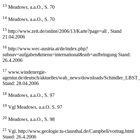
13
Meadows, a.a.O., S. 70
14
Meadows, a.a.O., S. 70
15
http://www.zeit.de/online/2006/13/Karte?page=all , Stand
21.04.2006
16
http://www.wec-austria.at/de/index.php?
subnav=aufgaben&menu=international&sub=aufbringung Stand:
26.4.2006
17
www.windenergie-
agentur.de/deutsch/aktuelles/wab_news/downloads/Schindler_LBST_
Stand: 28.04.2006
18
Meadows, a.a.O., S. 97
19
Vgl Meadows, a.a.O. S. 97
20
Meadows, a.a.O., S. 98
21
Vgl. http://www.geologie.tu-clausthal.de/Campbell/vortrag.html
Stand: 26.4.2006