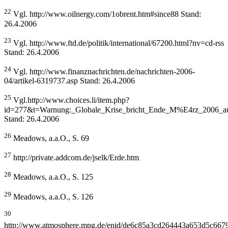
22
Vgl. http://www.oilnergy.com/1obrent.htm#since88 Stand:
26.4.2006
23
Vgl. http://www.ftd.de/politik/international/67200.html?nv=cd-rss
Stand: 26.4.2006
24
Vgl. http://www.finanznachrichten.de/nachrichten-2006-
04/artikel-6319737.asp Stand: 26.4.2006
25
Vgl.http://www.choices.li/item.php?
id=277&t=Warnung:_Globale_Krise_bricht_Ende_M%E4rz_2006_a
Stand: 26.4.2006
26
Meadows, a.a.O., S. 69
27
http://private.addcom.de/jselk/Erde.htm
28
Meadows, a.a.O., S. 125
29
Meadows, a.a.O., S. 126
30
http://www.atmosphere.mpg.de/enid/de6c85a3cd264443a653d5c667