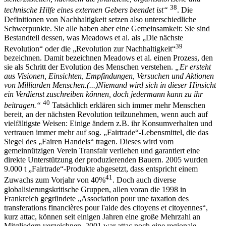
38
technische Hilfe eines externen Gebers beendet ist“
. Die
Definitionen von Nachhaltigkeit setzen also unterschiedliche
Schwerpunkte. Sie alle haben aber eine Gemeinsamkeit: Sie sind
Bestandteil dessen, was Meadows et al. als „Die nächste
39
Revolution“ oder die „Revolution zur Nachhaltigkeit“
bezeichnen. Damit bezeichnen Meadows et al. einen Prozess, den
sie als Schritt der Evolution des Menschen verstehen.
„Er ersteht
aus Visionen, Einsichten, Empfindungen, Versuchen und Aktionen
von Milliarden Menschen.(...)Niemand wird sich in dieser Hinsicht
ein Verdienst zuschreiben können, doch jedermann kann zu ihr
40
beitragen.“
Tatsächlich erklären sich immer mehr Menschen
bereit, an der nächsten Revolution teilzunehmen, wenn auch auf
vielfältigste Weisen: Einige ändern z.B. ihr Konsumverhalten und
vertrauen immer mehr auf sog. „Fairtrade“-Lebensmittel, die das
Siegel des „Fairen Handels“ tragen. Dieses wird vom
gemeinnützigen Verein Transfair verliehen und garantiert eine
direkte Unterstützung der produzierenden Bauern. 2005 wurden
9.000 t „Fairtrade“-Produkte abgesetzt, dass entspricht einem
41
Zuwachs zum Vorjahr von 40%
. Doch auch diverse
globalisierungskritische Gruppen, allen voran die 1998 in
Frankreich gegründete „Association pour une taxation des
transferations financières pour l'aide des citoyens et citoyennes“,
kurz attac, können seit einigen Jahren eine große Mehrzahl an
Mitgliedern verzeichnen. 2001 war attac noch eine regionale