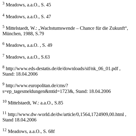
3
Meadows, a.a.O., S. 45
4
Meadows, a.a.O., S. 47
5
Mittelstaedt, W.: „Wachstumswende – Chance für die Zukunft“,
München, 1988, S.79
6
Meadows, a.a.O. , S. 49
7
Meadows, a.a.O., S.63
8
http://www.eds-destatis.de/de/downloads/sif/nk_06_01.pdf ,
Stand: 18.04.2006
9
http://www.europolitan.de/cms/?
s=ep_tagesmeldungen&mtid=1723&, Stand: 18.04.2006
10
Mittelstaedt, W.: a.a.O., S.85
11
http://www.dw-world.de/dw/article/0,1564,1724909,00.html ,
Stand 18.04.2006
12
Meadows, a.a.O., S. 68f