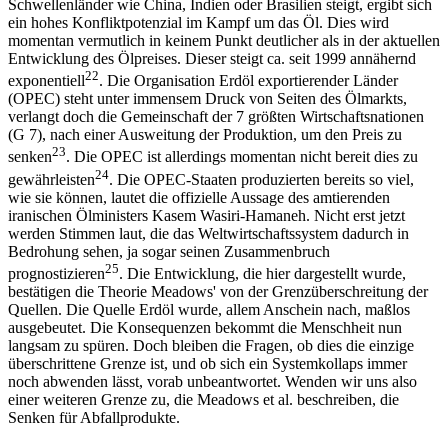
Schwellenländer wie China, Indien oder Brasilien steigt, ergibt sich
ein hohes Konfliktpotenzial im Kampf um das Öl. Dies wird
momentan vermutlich in keinem Punkt deutlicher als in der aktuellen
Entwicklung des Ölpreises. Dieser steigt ca. seit 1999 annähernd
22
exponentiell
. Die Organisation Erdöl exportierender Länder
(OPEC) steht unter immensem Druck von Seiten des Ölmarkts,
verlangt doch die Gemeinschaft der 7 größten Wirtschaftsnationen
(G 7), nach einer Ausweitung der Produktion, um den Preis zu
23
senken
. Die OPEC ist allerdings momentan nicht bereit dies zu
24
gewährleisten
. Die OPEC-Staaten produzierten bereits so viel,
wie sie können, lautet die offizielle Aussage des amtierenden
iranischen Ölministers Kasem Wasiri-Hamaneh. Nicht erst jetzt
werden Stimmen laut, die das Weltwirtschaftssystem dadurch in
Bedrohung sehen, ja sogar seinen Zusammenbruch
25
prognostizieren
. Die Entwicklung, die hier dargestellt wurde,
bestätigen die Theorie Meadows' von der Grenzüberschreitung der
Quellen. Die Quelle Erdöl wurde, allem Anschein nach, maßlos
ausgebeutet. Die Konsequenzen bekommt die Menschheit nun
langsam zu spüren. Doch bleiben die Fragen, ob dies die einzige
überschrittene Grenze ist, und ob sich ein Systemkollaps immer
noch abwenden lässt, vorab unbeantwortet. Wenden wir uns also
einer weiteren Grenze zu, die Meadows et al. beschreiben, die
Senken für Abfallprodukte.