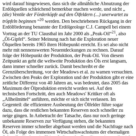
wird darauf hingewiesen, dass sich die allmähliche Abnutzung der
Erdölquellen schleichend bemerkbar machen werde, und nicht „
(die) Ventile der Förderköpfe auf den Ölfeldern (...) unerwartet zu
20
tröpfeln beginnen
“
werden. Den beschriebenen Rückgang in der
Erdölförderung benannte der Erdölgeologe C.J. Campell bei einem
21
Vortrag an der TU Clausthal im Jahr 2000 als „Peak-Oil“
, also
„Öl-Gipfel“. Seiner Meinung nach hat die Exploration neuer
Ölquellen bereits 1965 ihren Höhepunkt erreicht. Es sei also nicht
mehr mit nennenswerten Neuentdeckungen zu rechnen. Darauf
folge der Höhepunkt der Produktion, der Peak-Oil. Von diesem
Zeitpunkt an geht die weltweite Produktion des Öls erst langsam,
dann immer schneller zurück. Damit beschreibt er die
Grenzüberschreitung, vor der Meadows et al. zu warnen versuchten.
Zwischen den Peaks der Exploration und der Produktion gibt er eine
zeitliche Differenz von 40 Jahren an, was bedeutet, dass 2005 das
Maximum der Ölproduktion erreicht worden sei. Auf den
technischen Fortschritt, den auch Meadows' Kritiker oft als
„Allheilmittel“ anführen, möchte er sich nicht verlassen. Im
Gegenteil: die effizientere Ausbeutung der Ölfelder führe sogar
dazu, dass die restlichen bekannten Reserven noch schneller zu
neige gingen. In Anbetracht der Tatsache, dass nur noch geringe
unbekannte Reserven zur Verfügung stehen, die bekannten
Reserven immer schneller abgebaut werden und die Nachfrage nach
Öl, als Folge des immensen Wirtschaftswachstums der ehemaligen