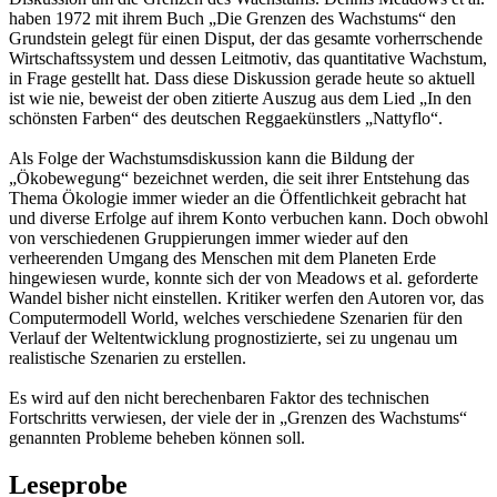
haben 1972 mit ihrem Buch „Die Grenzen des Wachstums“ den
Grundstein gelegt für einen Disput, der das gesamte vorherrschende
Wirtschaftssystem und dessen Leitmotiv, das quantitative Wachstum,
in Frage gestellt hat. Dass diese Diskussion gerade heute so aktuell
ist wie nie, beweist der oben zitierte Auszug aus dem Lied „In den
schönsten Farben“ des deutschen Reggaekünstlers „Nattyflo“.
Als Folge der Wachstumsdiskussion kann die Bildung der
„Ökobewegung“ bezeichnet werden, die seit ihrer Entstehung das
Thema Ökologie immer wieder an die Öffentlichkeit gebracht hat
und diverse Erfolge auf ihrem Konto verbuchen kann. Doch obwohl
von verschiedenen Gruppierungen immer wieder auf den
verheerenden Umgang des Menschen mit dem Planeten Erde
hingewiesen wurde, konnte sich der von Meadows et al. geforderte
Wandel bisher nicht einstellen. Kritiker werfen den Autoren vor, das
Computermodell World, welches verschiedene Szenarien für den
Verlauf der Weltentwicklung prognostizierte, sei zu ungenau um
realistische Szenarien zu erstellen.
Es wird auf den nicht berechenbaren Faktor des technischen
Fortschritts verwiesen, der viele der in „Grenzen des Wachstums“
genannten Probleme beheben können soll.
Leseprobe