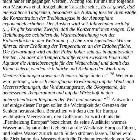
nicht näher eingegangen werden. Wichtig soll für uns nur folgende
von Meadows et al. festgehaltene Tatsache sein:
„Es ist gewiß, daß
menschliche Tätigkeiten, besonders die Nutzung fossiler Brennstoffe,
die Konzentration der Treibhausgase in der Atmosphäre
exponentiell erhöhen. Der Anstieg wird seit Jahrzehnten verfolgt.
(...) Es gibt keinerlei Zweifel, daß die Konzentrationen steigen. Die
Treibhausgase behindern die Wärmeabstrahlung von der
Erdoberfläche in den Weltraum. (...) Die zurückgehaltene Wärme
führt zu einer Erhöhung der Temperaturen an der Erdoberfläche.
Die Erwärmung wird an den Polen höher sein als in äquatorialen
Breiten. Da aber die Temperaturdifferenzen zwischen Polen und
Äquator die Antriebsenergie für den Wetterablauf und damit das
Klima liefern, werden sich Stärke und Richtung der Wind- und
28
Meeresströmungen sowie die Niederschläge ändern.“
Weiterhin
wird gefragt „
wie sich eine globale Erwärmung auf die Wind- und
Meeresströmungen, die Verdunstungsrate, die Ökosysteme, die
gemessenen Temperaturen und auf die Wirtschaft in den
29
unterschiedlichen Regionen der Welt real auswirkt.
“
Antworten
auf einige dieser Fragen sollen die Wichtigkeit der Grenzen der
Senken herausstellen. Betrachten wir dazu den für Europa
wichtigsten Meeresstrom, den Golfstrom. Er wird oft als die
„Fernheizung Europas“ bezeichnet, da seine Ausläufer warmes
Wasser aus äquatorialen Gebieten an die Westküste Europas führen,
und kaltes Wasser zurück nach Süden strömen lassen. Dabei wird
die Zirkulation des Wassers durch die Dichteunterschiede von Salz-