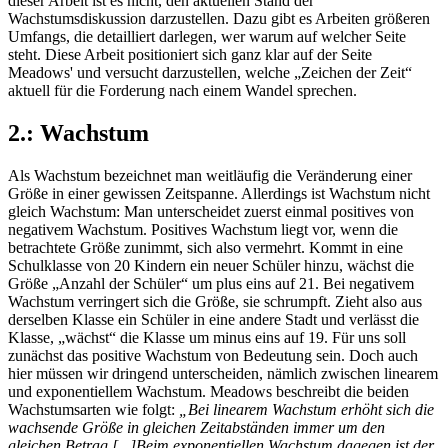
dieser Arbeit ist es nicht, den aktuellen Stand der
Wachstumsdiskussion darzustellen. Dazu gibt es Arbeiten größeren
Umfangs, die detailliert darlegen, wer warum auf welcher Seite
steht. Diese Arbeit positioniert sich ganz klar auf der Seite
Meadows' und versucht darzustellen, welche „Zeichen der Zeit“
aktuell für die Forderung nach einem Wandel sprechen.
2.: Wachstum
Als Wachstum bezeichnet man weitläufig die Veränderung einer
Größe in einer gewissen Zeitspanne. Allerdings ist Wachstum nicht
gleich Wachstum: Man unterscheidet zuerst einmal positives von
negativem Wachstum. Positives Wachstum liegt vor, wenn die
betrachtete Größe zunimmt, sich also vermehrt. Kommt in eine
Schulklasse von 20 Kindern ein neuer Schüler hinzu, wächst die
Größe „Anzahl der Schüler“ um plus eins auf 21. Bei negativem
Wachstum verringert sich die Größe, sie schrumpft. Zieht also aus
derselben Klasse ein Schüler in eine andere Stadt und verlässt die
Klasse, „wächst“ die Klasse um minus eins auf 19. Für uns soll
zunächst das positive Wachstum von Bedeutung sein. Doch auch
hier müssen wir dringend unterscheiden, nämlich zwischen linearem
und exponentiellem Wachstum. Meadows beschreibt die beiden
Wachstumsarten wie folgt:
„Bei linearem Wachstum erhöht sich die
wachsende Größe in gleichen Zeitabständen immer um den
gleichen Betrag.[...]Beim exponentiellen Wachstum dagegen ist der