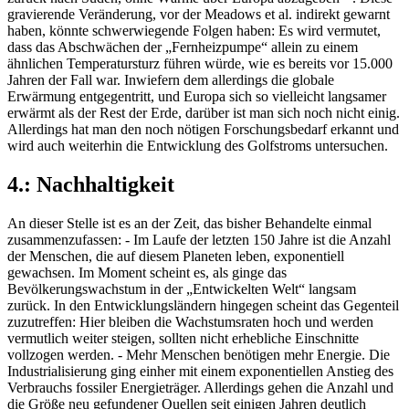
gravierende Veränderung, vor der Meadows et al. indirekt gewarnt
haben, könnte schwerwiegende Folgen haben: Es wird vermutet,
dass das Abschwächen der „Fernheizpumpe“ allein zu einem
ähnlichen Temperatursturz führen würde, wie es bereits vor 15.000
Jahren der Fall war. Inwiefern dem allerdings die globale
Erwärmung entgegentritt, und Europa sich so vielleicht langsamer
erwärmt als der Rest der Erde, darüber ist man sich noch nicht einig.
Allerdings hat man den noch nötigen Forschungsbedarf erkannt und
wird auch weiterhin die Entwicklung des Golfstroms untersuchen.
4.: Nachhaltigkeit
An dieser Stelle ist es an der Zeit, das bisher Behandelte einmal
zusammenzufassen: - Im Laufe der letzten 150 Jahre ist die Anzahl
der Menschen, die auf diesem Planeten leben, exponentiell
gewachsen. Im Moment scheint es, als ginge das
Bevölkerungswachstum in der „Entwickelten Welt“ langsam
zurück. In den Entwicklungsländern hingegen scheint das Gegenteil
zuzutreffen: Hier bleiben die Wachstumsraten hoch und werden
vermutlich weiter steigen, sollten nicht erhebliche Einschnitte
vollzogen werden. - Mehr Menschen benötigen mehr Energie. Die
Industrialisierung ging einher mit einem exponentiellen Anstieg des
Verbrauchs fossiler Energieträger. Allerdings gehen die Anzahl und
die Größe neu gefundener Quellen seit einigen Jahren deutlich