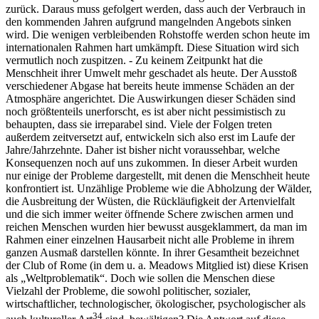
zurück. Daraus muss gefolgert werden, dass auch der Verbrauch in
den kommenden Jahren aufgrund mangelnden Angebots sinken
wird. Die wenigen verbleibenden Rohstoffe werden schon heute im
internationalen Rahmen hart umkämpft. Diese Situation wird sich
vermutlich noch zuspitzen. - Zu keinem Zeitpunkt hat die
Menschheit ihrer Umwelt mehr geschadet als heute. Der Ausstoß
verschiedener Abgase hat bereits heute immense Schäden an der
Atmosphäre angerichtet. Die Auswirkungen dieser Schäden sind
noch größtenteils unerforscht, es ist aber nicht pessimistisch zu
behaupten, dass sie irreparabel sind. Viele der Folgen treten
außerdem zeitversetzt auf, entwickeln sich also erst im Laufe der
Jahre/Jahrzehnte. Daher ist bisher nicht voraussehbar, welche
Konsequenzen noch auf uns zukommen. In dieser Arbeit wurden
nur einige der Probleme dargestellt, mit denen die Menschheit heute
konfrontiert ist. Unzählige Probleme wie die Abholzung der Wälder,
die Ausbreitung der Wüsten, die Rückläufigkeit der Artenvielfalt
und die sich immer weiter öffnende Schere zwischen armen und
reichen Menschen wurden hier bewusst ausgeklammert, da man im
Rahmen einer einzelnen Hausarbeit nicht alle Probleme in ihrem
ganzen Ausmaß darstellen könnte. In ihrer Gesamtheit bezeichnet
der Club of Rome (in dem u. a. Meadows Mitglied ist) diese Krisen
als „Weltproblematik“. Doch wie sollen die Menschen diese
Vielzahl der Probleme, die sowohl politischer, sozialer,
wirtschaftlicher, technologischer, ökologischer, psychologischer als
34