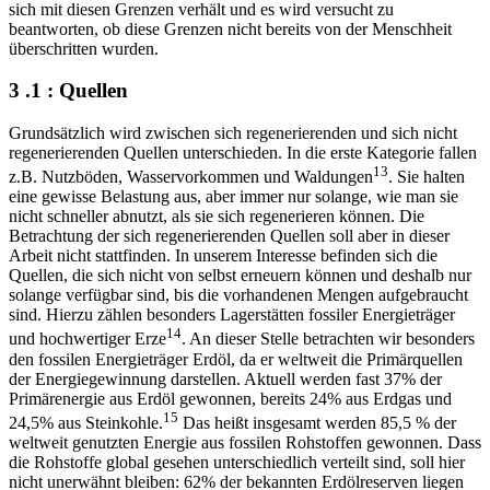
sich mit diesen Grenzen verhält und es wird versucht zu
beantworten, ob diese Grenzen nicht bereits von der Menschheit
überschritten wurden.
3 .1 : Quellen
Grundsätzlich wird zwischen sich regenerierenden und sich nicht
regenerierenden Quellen unterschieden. In die erste Kategorie fallen
13
z.B. Nutzböden, Wasservorkommen und Waldungen
. Sie halten
eine gewisse Belastung aus, aber immer nur solange, wie man sie
nicht schneller abnutzt, als sie sich regenerieren können. Die
Betrachtung der sich regenerierenden Quellen soll aber in dieser
Arbeit nicht stattfinden. In unserem Interesse befinden sich die
Quellen, die sich nicht von selbst erneuern können und deshalb nur
solange verfügbar sind, bis die vorhandenen Mengen aufgebraucht
sind. Hierzu zählen besonders Lagerstätten fossiler Energieträger
14
und hochwertiger Erze
. An dieser Stelle betrachten wir besonders
den fossilen Energieträger Erdöl, da er weltweit die Primärquellen
der Energiegewinnung darstellen. Aktuell werden fast 37% der
Primärenergie aus Erdöl gewonnen, bereits 24% aus Erdgas und
15
24,5% aus Steinkohle.
Das heißt insgesamt werden 85,5 % der
weltweit genutzten Energie aus fossilen Rohstoffen gewonnen. Dass
die Rohstoffe global gesehen unterschiedlich verteilt sind, soll hier
nicht unerwähnt bleiben: 62% der bekannten Erdölreserven liegen