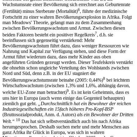
Wachstumsrate einer Bevölkerung sich errechnet aus Geburtenrate
6
(Fertilität) minus Sterberate (Mortalität)
, führte der medizinische
Fortschritt zu einer wahren Bevölkerungsexplosion in Afrika. Folgt
man Meadows' Theorie, gelangt man zu dem Zusammenhang
zwischen Bevölkerungswachstum und Armut. Zwischen diesen
7
beiden Faktoren besteht ein positiver Regelkreis
, d.h. sie
beeinflussen sich gegenseitig verstärkend: Mehr
Bevölkerungswachstum führt dazu, dass weniger Ressourcen wie
Nahrung und Kapital zur Verfügung stehen, und diese Form der
Armut führt wiederum dazu, dass mehr Kinder aus oben
angeführten Gründen gezeugt werden. Dieser Teufelskreis verstärkt
die ohnehin schon ungleiche Verteilung des Wohlstands zwischen
Nord und Süd, denn z.B. in der EU stagniert die
8
Bevölkerungswachstumsrate beinahe (2005: 0,44%)
bei leichtem
Wirtschaftswachstum (zwischen 1,3% und 1,6%, abhängig davon,
9
welche EU-Zone man betrachtet)
. Es ist kein Geheimnis, dass es
uns hier in Europa (auch wenn einige das Gegenteil behaupten)
ziemlich gut geht.
„Durchschnittlich hat ein Bewohner der reichen
Industriegesellschaften ein 15fach höheres Pro-Kopf-BSP
(Bruttosozialprodukt, Anm. d. Autors)
als ein Bewohner der Dritten
10
Welt.“
Das hat sich selbstverständlich auch bis nach Afrika
herumgesprochen. Deshalb suchen mehr und mehr Menschen aus
ganz Afrika ihr Glück in Europa, was sich in wahren