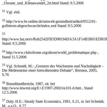
_Ozeane_und_Klimawandel_2rt.html Stand: 9.5.2006
31
Vgl. ebd.
32
http://www.br-online.de/umwelt-gesundheit/artikel/0512/01-
golfstrom-abgeschwaecht/index.xml Stand: 9.5.2006
33
http://www.faz.net/s/Rub2542FB5D98194DA3A1F14B5B01EDB
Stand: 9.5.2006
34
http://www.clubofrome.org/about/world_problematique.php ,
Stand 11.5.2006
35
Vgl. Schmidt, M.: „Grenzen des Wachstums und Nachaltigkeit –
Die Meilensteine einer fortwährenden Debatte“, Bremen, 2005,
S.76
36
Brundtlandbericht, 1987, zit. bei
http://www.inwent.org/E+Z/1997-2002/ez101-6.htm , Stand
12.5.2006
37
Daly, H.E.: Steady State Economics, 1991, S.21, zt. bei Schmidt,
M., a.a.O., S.77