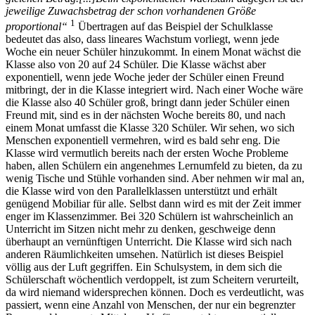
jeweilige Zuwachsbetrag der schon vorhandenen Größe
1
proportional“
Übertragen auf das Beispiel der Schulklasse
bedeutet das also, dass lineares Wachstum vorliegt, wenn jede
Woche ein neuer Schüler hinzukommt. In einem Monat wächst die
Klasse also von 20 auf 24 Schüler. Die Klasse wächst aber
exponentiell, wenn jede Woche jeder der Schüler einen Freund
mitbringt, der in die Klasse integriert wird. Nach einer Woche wäre
die Klasse also 40 Schüler groß, bringt dann jeder Schüler einen
Freund mit, sind es in der nächsten Woche bereits 80, und nach
einem Monat umfasst die Klasse 320 Schüler. Wir sehen, wo sich
Menschen exponentiell vermehren, wird es bald sehr eng. Die
Klasse wird vermutlich bereits nach der ersten Woche Probleme
haben, allen Schülern ein angenehmes Lernumfeld zu bieten, da zu
wenig Tische und Stühle vorhanden sind. Aber nehmen wir mal an,
die Klasse wird von den Parallelklassen unterstützt und erhält
genügend Mobiliar für alle. Selbst dann wird es mit der Zeit immer
enger im Klassenzimmer. Bei 320 Schülern ist wahrscheinlich an
Unterricht im Sitzen nicht mehr zu denken, geschweige denn
überhaupt an vernünftigen Unterricht. Die Klasse wird sich nach
anderen Räumlichkeiten umsehen. Natürlich ist dieses Beispiel
völlig aus der Luft gegriffen. Ein Schulsystem, in dem sich die
Schülerschaft wöchentlich verdoppelt, ist zum Scheitern verurteilt,
da wird niemand widersprechen können. Doch es verdeutlicht, was
passiert, wenn eine Anzahl von Menschen, der nur ein begrenzter