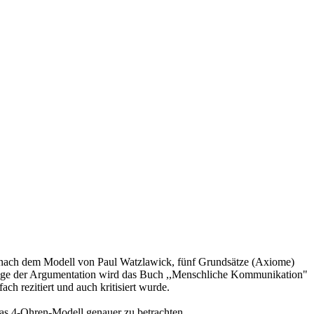
 nach dem Modell von Paul Watzlawick, fünf Grundsätze (Axiome)
lage der Argumentation wird das Buch ,,Menschliche Kommunikation"
h rezitiert und auch kritisiert wurde.
das 4-Ohren-Modell genauer zu betrachten.