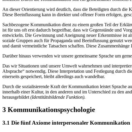
An dieser Orientierung wird deutlich, dass die Beteiligten durch d
Diese Beeinflussung kann in direkter und offener Form erfolgen, gesch
Sachbezogene Kommunikation dient zu einem großen Teil der Erklä
ist für uns oft erst dadurch begreifbar, dass wir Gegenstände und Vorg
entwickeln. Die Gewinnung und Aneignung neuer Erkenntnisse ist also
soziale Gruppen auch für Propaganda und Beeinflussung genutzt werde
und damit vermeintliche Tatsachen schaffen. Diese Zusammenhänge lass
Darüber hinaus verwenden wir unsere gemeinsame Sprache um gemeins
Das wir Situationen und unsere Umwelt wahrnehmen und interpretieren
Absprache“ notwendig. Diese Interpretation und Festlegung durch die 
einerseits gespeichert, bleibt allerdings auch wandelbar.
Durch die sozialisierende Kraft der Kommunikation leistet Sprache a
innerhalb einer Kultur, in den anderen und im Unterschied zu den an
herausgebildet
(Identitätsbildende Funktion).
3 Kommunikationspsychologie
3.1 Die fünf Axiome interpersonaler Kommunikation