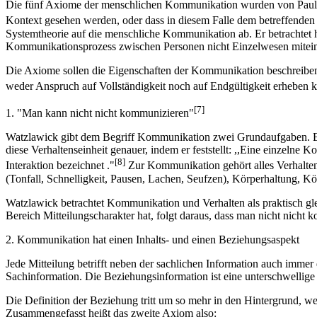
Die fünf Axiome der menschlichen Kommunikation wurden von Paul Watz
Kontext gesehen werden, oder dass in diesem Falle dem betreffenden 
Systemtheorie auf die menschliche Kommunikation ab. Er betrachtet h
Kommunikationsprozess zwischen Personen nicht Einzelwesen miteinan
Die Axiome sollen die Eigenschaften der Kommunikation beschreiben, w
weder Anspruch auf Vollständigkeit noch auf Endgültigkeit erheben 
[7]
1. "Man kann nicht nicht kommunizieren"
Watzlawick gibt dem Begriff Kommunikation zwei Grundaufgaben. Einer
diese Verhaltenseinheit genauer, indem er feststellt: ,,Eine einzeln
[8]
Interaktion bezeichnet ."
Zur Kommunikation gehört alles Verhalten,
(Tonfall, Schnelligkeit, Pausen, Lachen, Seufzen), Körperhaltung, Kör
Watzlawick betrachtet Kommunikation und Verhalten als praktisch gl
Bereich Mitteilungscharakter hat, folgt daraus, dass man nicht nicht
2. Kommunikation hat einen Inhalts- und einen Beziehungsaspekt
Jede Mitteilung betrifft neben der sachlichen Information auch immer 
Sachinformation. Die Beziehungsinformation ist eine unterschwellig
Die Definition der Beziehung tritt um so mehr in den Hintergrund, wen
Zusammengefasst heißt das zweite Axiom also: