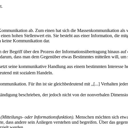
t.
munikation ab. Zum einen hat sich die Massenkommunikation als wich
inen hohen Stellenwert ein. Sie besteht aus einer Information, die mitg
ch keine Kommunikation dar.
ch der Begriff über den Prozess der Informationsübertragung hinaus auf
ch darum, dass man dem Gegenüber etwas Bestimmtes mitteilen will, um s
er setzt seine kommunikative Handlung aus einem bestimmten Interesse h
eutend mit sozialem Handeln.
munikation. Für ihn ist sie gleichbedeutend mit ,,[...] Verhalten jeder
ständigung beschrieben, der jedoch nicht von der nonverbalen Dimensi
n
(Mitteilungs- oder Informationsfunktion)
. Menschen möchten sich etwas
e, dass andere sein Anliegen verstehen und begreifen. Über das gegens
zielt werden.