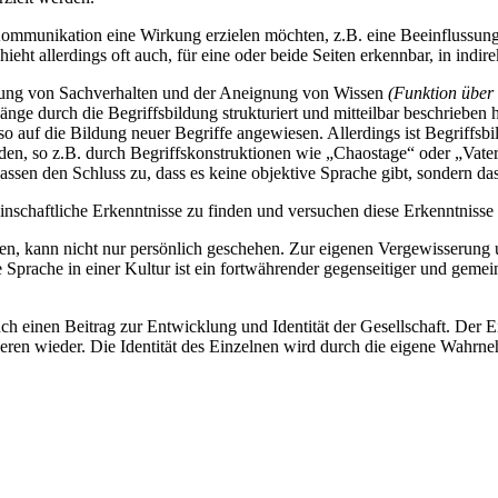
ie Kommunikation eine Wirkung erzielen möchten, z.B. eine Beeinfluss
ieht allerdings oft auch, für eine oder beide Seiten erkennbar, in ind
rung von Sachverhalten und der Aneignung von Wissen
(Funktion über
änge durch die Begriffsbildung strukturiert und mitteilbar beschrieben 
 auf die Bildung neuer Begriffe angewiesen. Allerdings ist Begriffsbi
n, so z.B. durch Begriffskonstruktionen wie „Chaostage“ oder „Vaterla
en den Schluss zu, dass es keine objektive Sprache gibt, sondern das s
chaftliche Erkenntnisse zu finden und versuchen diese Erkenntnisse 
, kann nicht nur persönlich geschehen. Zur eigenen Vergewisserung und
Sprache in einer Kultur ist ein fortwährender gegenseitiger und gemein
uch einen Beitrag zur Entwicklung und Identität der Gesellschaft. Der
deren wieder. Die Identität des Einzelnen wird durch die eigene Wahr