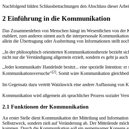
Nachfolgend bilden Schlussbetrachtungen den Abschluss dieser Arbei
2 Einführung in die Kommunikation
Das Zusammenleben von Menschen hängt im Wesentlichen von der Kom
etabliert, zum anderen nimmt auch die interpersonale Kommunikation e
allein die Übertragung oder Ausbreitung von Informationen stellt no
,,In der philosophisch orientierten Kommunikationstheorie bezieht si
nicht nur die Verständigung allgemein erzielt, sondern es geht ja au
,,Jeder kommunikativ Handelnde besitzt... eine spezielle Intention: 
[2]
Kommunikationsversuche"
. Somit wäre Kommunikation gleichbed
Im Gegensatz dazu vertritt Watzlawick eine andere Auffassung von Kom
Kommunikation wird allgemein als sprachlicher Prozess sozialer Ver
2.1 Funktionen der Kommunikation
An erster Stelle dient Kommunikation der Mitteilung und Informatio
Selbstzweck, sondern zielt auf Veränderung ab. Der Mitteilende möcht
kommen. Durch die Kommunikation soll ein gemeinsamer Konsens er