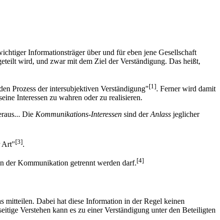
tiger Informationsträger über und für eben jene Gesellschaft
eteilt wird, und zwar mit dem Ziel der Verständigung. Das heißt,
[1]
 den Prozess der intersubjektiven Verständigung"
. Ferner wird damit
eine Interessen zu wahren oder zu realisieren.
eraus... Die
Kommunikations-Interessen
sind der
Anlass
jeglicher
[3]
 Art"
.
[4]
on der Kommunikation getrennt werden darf.
 mitteilen. Dabei hat diese Information in der Regel keinen
eitige Verstehen kann es zu einer Verständigung unter den Beteiligten