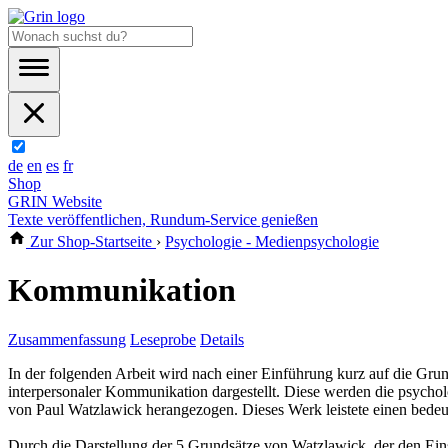
de
en
es
fr
Shop
GRIN Website
Texte veröffentlichen, Rundum-Service genießen
Zur Shop-Startseite
›
Psychologie - Medienpsychologie
Kommunikation
Zusammenfassung
Leseprobe
Details
In der folgenden Arbeit wird nach einer Einführung kurz auf die 
interpersonaler Kommunikation dargestellt. Diese werden die psyc
von Paul Watzlawick herangezogen. Dieses Werk leistete einen bedeute
Durch die Darstellung der 5 Grundsätze von Watzlawick, der den Ein