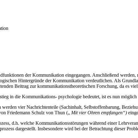
tion
Grundfunktionen der Kommunikation eingegangen. Anschließend werden,
hologischen Hintergründe der Kommunikation verdeutlichen. Als Grund
nden Beitrag zur kommunikationstheoretischen Forschung, da es vielfac
tieg in die Kommunikations- psychologie bedeutet, ist es nun möglich
erden vier Nachrichtenteile (Sachinhalt, Selbstoffenbarung, Beziehung
 von Friedemann Schulz von Thun („
Mit vier Ohren empfangen“)
einge
ozess, d.h. welche Kommunikationsstörungen während einer Lehrverans
zess dargestellt. Insbesondere wird bei der Betrachtung dieser Probl