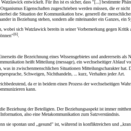
lawick entwickelt. Für ihn ist es sicher, dass "[...] bestimmte Phän
Organismus Eigenschaften zugeschrieben werden müssen, die er nicht b
ierbei die Situation der Kommunikation bzw. generell die menschlichen
der in Beziehung stehen, sondern alle miteinander ein Ganzes, ein S
obei sich Watzlawick bereits in seiner Vorbemerkung gegen Kritik absi
[6]
können"
.
seits die Bezeichnung eines Wissensgebietes und andererseits als Name
e Kommunikation heißt Mitteilung (message), ein wechselseitiger Ablauf
 was in zwischenmenschlichen Situationen Mitteilungscharakter hat. D
persprache, Schweigen, Nichthandeln, ... kurz, Verhalten jeder Art.
eichbedeutend, da er in beidem einen Prozess der wechselseitigen Wah
 kommunizieren kann.
die Beziehung der Beteiligten. Der Beziehungsaspekt ist immer mitthema
e Information, also eine Metakommunikation zum Satzverständnis.
n sie spontan und ,,gesund" ist, während in konfliktreichen und ,,kran