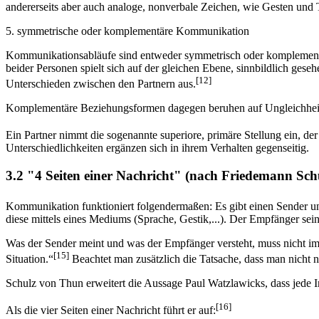
andererseits aber auch analoge, nonverbale Zeichen, wie Gesten und T
5. symmetrische oder komplementäre Kommunikation
Kommunikationsabläufe sind entweder symmetrisch oder komplementär
beider Personen spielt sich auf der gleichen Ebene, sinnbildlich ge
[12]
Unterschieden zwischen den Partnern aus.
Komplementäre Beziehungsformen dagegen beruhen auf Ungleichheit z.
Ein Partner nimmt die sogenannte superiore, primäre Stellung ein, der 
Unterschiedlichkeiten ergänzen sich in ihrem Verhalten gegenseitig.
3.2 "4 Seiten einer Nachricht" (nach Friedemann Sc
Kommunikation funktioniert folgendermaßen: Es gibt einen Sender u
diese mittels eines Mediums (Sprache, Gestik,...). Der Empfänger sei
Was der Sender meint und was der Empfänger versteht, muss nicht im
[15]
Situation.“
Beachtet man zusätzlich die Tatsache, dass man nicht 
Schulz von Thun erweitert die Aussage Paul Watzlawicks, dass jede 
[16]
Als die vier Seiten einer Nachricht führt er auf: