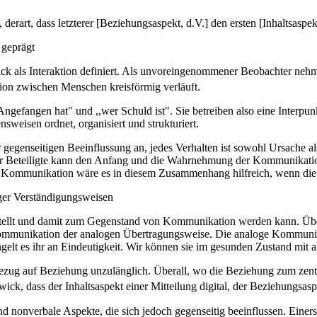
derart, dass letzterer [Beziehungsaspekt, d.V.] den ersten [Inhaltsasp
 geprägt
k als Interaktion definiert. Als unvoreingenommener Beobachter nehm
on zwischen Menschen kreisförmig verläuft.
ngefangen hat" und ,,wer Schuld ist". Sie betreiben also eine Interpu
sweisen ordnet, organisiert und strukturiert.
genseitigen Beeinflussung an, jedes Verhalten ist sowohl Ursache al
r Beteiligte kann den Anfang und die Wahrnehmung der Kommunikation
e Kommunikation wäre es in diesem Zusammenhang hilfreich, wenn die
iger Verständigungsweisen
estellt und damit zum Gegenstand von Kommunikation werden kann. Übe
Kommunikation der analogen Übertragungsweise. Die analoge Kommunika
ngelt es ihr an Eindeutigkeit. Wir können sie im gesunden Zustand mi
 Bezug auf Beziehung unzulänglich. Überall, wo die Beziehung zum zen
ck, dass der Inhaltsaspekt einer Mitteilung digital, der Beziehungsasp
 nonverbale Aspekte, die sich jedoch gegenseitig beeinflussen. Einerse