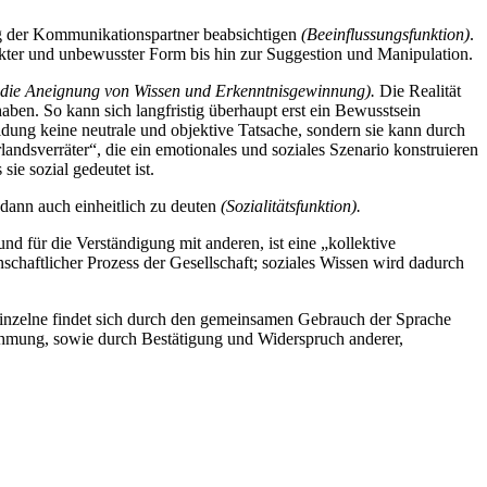
ung der Kommunikationspartner beabsichtigen
(Beeinflussungsfunktion)
.
irekter und unbewusster Form bis hin zur Suggestion und Manipulation.
 die Aneignung von Wissen und Erkenntnisgewinnung).
Die Realität
haben. So kann sich langfristig überhaupt erst ein Bewusstsein
ldung keine neutrale und objektive Tatsache, sondern sie kann durch
ndsverräter“, die ein emotionales und soziales Szenario konstruieren
ie sozial gedeutet ist.
dann auch einheitlich zu deuten
(Sozialitätsfunktion).
 für die Verständigung mit anderen, ist eine „kollektive
schaftlicher Prozess der Gesellschaft; soziales Wissen wird dadurch
 Einzelne findet sich durch den gemeinsamen Gebrauch der Sprache
nehmung, sowie durch Bestätigung und Widerspruch anderer,