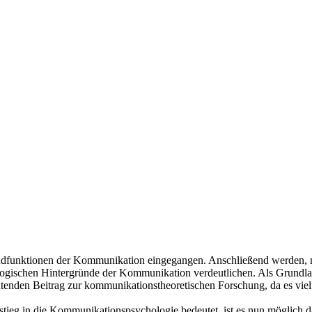
Grundfunktionen der Kommunikation eingegangen. Anschließend werden,
hologischen Hintergründe der Kommunikation verdeutlichen. Als Grund
nden Beitrag zur kommunikationstheoretischen Forschung, da es vielfac
stieg in die Kommunikationspsychologie bedeutet, ist es nun möglich 