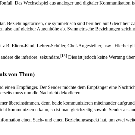
onfall. Das Wechselspiel aus analoger und digitaler Kommunikation ist
. Beziehungsformen, die symmetrisch sind beruhen auf Gleichheit z.
sehen also auf gleicher Augenhöhe ab. Symmetrische Beziehungen zeich
B. Eltern-Kind, Lehrer-Schüler, Chef-Angestellter, usw.. Hierbei gib
[13]
andere die inferiore, sekundäre.
Dies ist jedoch keine Wertung über
hulz von Thun)
nd einen Empfänger. Der Sender möchte dem Empfänger eine Nachricht
nerseits muss nun die Nachricht dekodieren.
mer übereinstimmen, denn beide kommunizieren miteinander aufgrund i
nicht kommunizieren kann, so ist man gleichzeitig sowohl Sender als a
Information einen Sach- und einen Beziehungsaspekt hat, um zwei weit