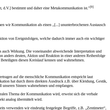
[9]
ekt, d.V.] bestimmt und daher eine Metakommunikation ist."
en wir Kommunikation als einen ,,[...] ununterbrochenen Austausch
nktion von Ereignisfolgen, welche dadurch immer auch ein wichtiger
s auch Wirkung. Die voneinander abweichende Interpretation und
 anders deuten, Aktion und Reaktion in einer anderen Reihenfolge
 Beteiligten diesen Kreislauf kennen und wahrnehmen.
rtragen auf die menschliche Kommunikation entspricht laut
tion hat durch ihren direkten Ausdruck z.B. über Kleidung, Gestik,
t all unseren Sinnen wahrnehmen und empfangen.
tralen Thema der Kommunikation wird, erweist sich die verbale
ekt analog übermittelt wird.
its verwenden wir eindeutig festgelegte Begriffe, z.B. „Zentimeter“,