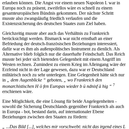
erlauben können. Die Angst vor einem neuen Napoleon I. war in
Europa noch zu präsent, zweifellos wäre es schnell zu einem
gesamteuropäischen Bündnis gekommen. Der nächste Schritt
musste also zwangsläufig friedlich verlaufen und die
Existenzsicherung des deutschen Staates zum Ziel haben.
Gleichzeitig musste aber auch das Verhältnis zu Frankreich
berücksichtigt werden. Bismarck war nicht ernsthaft an einer
Befriedung der deutsch-französischen Beziehungen interessiert,
dafür war es ihm als außenpolitisches Instrument zu dienlich. Als
Alternative blieb folglich nur die dauerhafte Feindschaft. Das Reich
musste bei jeder sich bietenden Gelegenheit mit einem Angriff im
Westen rechnen. Zumindest zu einem Krieg im Alleingang wäre der
Erzfeind nicht in der Lage gewesen, dazu war er Deutschland
militärisch noch zu sehr unterlegen. Eine Gelegenheit hätte sich nur
in
„ dem Augenblicke “
geboten,
„ wo Frankreich den
7
monarchistischen H ö fen Europas wieder b ü ndnisf ä hig “
erschienen wäre.
Eine Möglichkeit, die eine Lösung für beide Angelegenheiten -
sowohl die Sicherung Deutschlands gegenüber Frankreich als auch
in Europa - bot, bestand darin, auf internationaler Ebene
Beziehungen zwischen den Staaten zu fördern:
„ ...Das Bild [...], welches mir vorschwebt: nicht das irgend eines L