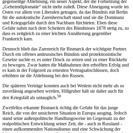
gegenseitige Ablehnung, ein neuer Aspekt, der die Fortsetzung der
„Geheimdiplomatie“ nicht mehr zuließ. Diese Abneigung wurde im
Osten vor allem von Liberalen getragen, da das Bündnis mit Berlin
für die autokratische Zarenherrschaft stand und sie die Dominanz
und Kriegsgefahr durch den Nachbarn fürchteten. Eben diese
Gefahr nahm nach dem Scheitern des Bündnisses 1878 stetig zu, so
dass es zeitgleich zu einer leichten Annäherung gegenüber
Frankreich kam.
Dennoch blieb das Zarenreich für Bismarck der wichtigste Partner.
Durch ein offenes antirussisches Bündnis und protektionistische
Gesetze suchte er, es unter Druck zu setzen und zu einer Rückkehr
zu bewegen. Zwar hatten die Maßnahmen den erhofften Erfolg und
es kam in der Folgezeit zu erneuten Vertragsabschlüssen, doch
erhöhten sie die Ablehnung bei den Russen.
Die späteren Verträge konnten auch bei Weitem nicht mehr als so
zuverlässig angesehen werden, Hillgruber hält sie daher auch für
58
den Kriegsfall als untauglich.
Zweifellos erkannte Bismarck richtig die Gefahr für das junge
Reich, die von der unsicheren Situation in Europa ausging. Jedoch
stand seine außenpolitische Handlungsweise im Gegensatz zu der
realpolitischen Entwicklung seiner Zeit, die - auch in Russland -
einen aufkommenden Nationalismus und eine Schwächung der