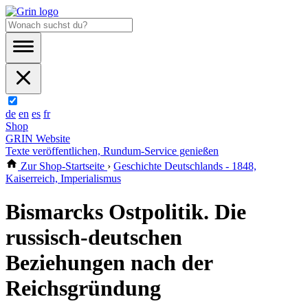
de
en
es
fr
Shop
GRIN Website
Texte veröffentlichen, Rundum-Service genießen
Zur Shop-Startseite
›
Geschichte Deutschlands - 1848,
Kaiserreich, Imperialismus
Bismarcks Ostpolitik. Die
russisch-deutschen
Beziehungen nach der
Reichsgründung