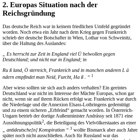
2. Europas Situation nach der
Reichsgründung
Das deutsche Reich war in keinem friedlichen Umfeld gegründet
worden. Noch etwa ein Jahr nach dem Krieg gegen Frankreich
schrieb der deutsche Botschafter in Wien, Lothar von Schweinitz,
über die Haltung des Auslandes:
„ Es herrscht zur Zeit in England viel Ü belwollen gegen
Deutschland; und nicht nur in England; in
Ru ß land, Ö sterreich, Frankreich und in manchen anderen L ä
1
ndern empfindet man Neid, Furcht, Ha ß . “
Aber wieso sollten sie sich auch anders verhalten? Ein geeintes
Deutschland war nicht im Interesse der Mächte Europas, schon gar
nicht, wenn sie auf ihrem Rücken erfolgt war. Frankreich war durch
die Niederlage und die Annexion Elsass-Lothringens gedemütigt
und zu einem sicheren „Erbfeind“ gemacht worden. In Österreich-
Ungarn betrieb der dortige Außenminister Andrássy seit 1871 eine
2
Aussöhnungspolitik
, die Beteiligung des Vielvölkerstaates an einer
3
„ antideutsche[n] Konspiration “
wollte Bismarck aber auch Jahre
später noch nicht ausschließen. Auch für Russland war das