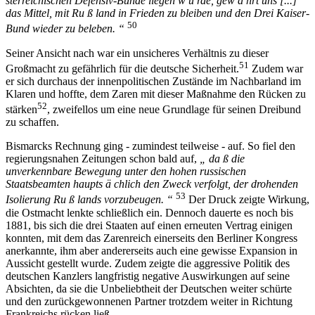
sterreichischen Defensiv-Bunde liegen w ü rde, gew ä hrt uns [...]
das Mittel, mit Ru ß land in Frieden zu bleiben und den Drei Kaiser-
50
Bund wieder zu beleben. “
Seiner Ansicht nach war ein unsicheres Verhältnis zu dieser
51
Großmacht zu gefährlich für die deutsche Sicherheit.
Zudem war
er sich durchaus der innenpolitischen Zustände im Nachbarland im
Klaren und hoffte, dem Zaren mit dieser Maßnahme den Rücken zu
52
stärken
, zweifellos um eine neue Grundlage für seinen Dreibund
zu schaffen.
Bismarcks Rechnung ging - zumindest teilweise - auf. So fiel den
regierungsnahen Zeitungen schon bald auf,
„ da ß die
unverkennbare Bewegung unter den hohen russischen
Staatsbeamten haupts ä chlich den Zweck verfolgt, der drohenden
53
Isolierung Ru ß lands vorzubeugen. “
Der Druck zeigte Wirkung,
die Ostmacht lenkte schließlich ein. Dennoch dauerte es noch bis
1881, bis sich die drei Staaten auf einen erneuten Vertrag einigen
konnten, mit dem das Zarenreich einerseits den Berliner Kongress
anerkannte, ihm aber andererseits auch eine gewisse Expansion in
Aussicht gestellt wurde. Zudem zeigte die aggressive Politik des
deutschen Kanzlers langfristig negative Auswirkungen auf seine
Absichten, da sie die Unbeliebtheit der Deutschen weiter schürte
und den zurückgewonnenen Partner trotzdem weiter in Richtung
Frankreichs rücken ließ.