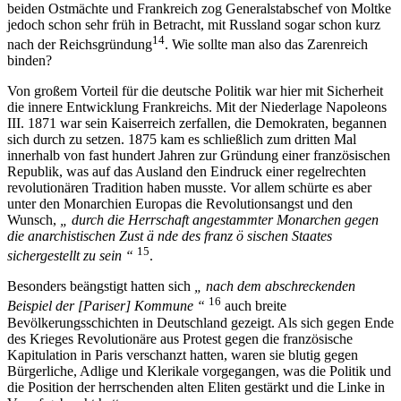
beiden Ostmächte und Frankreich zog Generalstabschef von Moltke
jedoch schon sehr früh in Betracht, mit Russland sogar schon kurz
14
nach der Reichsgründung
. Wie sollte man also das Zarenreich
binden?
Von großem Vorteil für die deutsche Politik war hier mit Sicherheit
die innere Entwicklung Frankreichs. Mit der Niederlage Napoleons
III. 1871 war sein Kaiserreich zerfallen, die Demokraten, begannen
sich durch zu setzen. 1875 kam es schließlich zum dritten Mal
innerhalb von fast hundert Jahren zur Gründung einer französischen
Republik, was auf das Ausland den Eindruck einer regelrechten
revolutionären Tradition haben musste. Vor allem schürte es aber
unter den Monarchien Europas die Revolutionsangst und den
Wunsch,
„ durch die Herrschaft angestammter Monarchen gegen
die anarchistischen Zust ä nde des franz ö sischen Staates
15
sichergestellt zu sein “
.
Besonders beängstigt hatten sich
„ nach dem abschreckenden
16
Beispiel der [Pariser] Kommune “
auch breite
Bevölkerungsschichten in Deutschland gezeigt. Als sich gegen Ende
des Krieges Revolutionäre aus Protest gegen die französische
Kapitulation in Paris verschanzt hatten, waren sie blutig gegen
Bürgerliche, Adlige und Klerikale vorgegangen, was die Politik und
die Position der herrschenden alten Eliten gestärkt und die Linke in