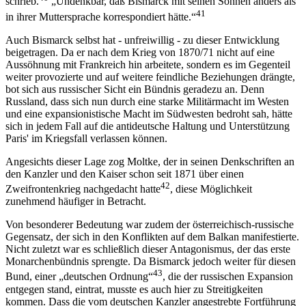
schrieb.
„Undenkbar, daß Bismarck mit seinen Söhnen anders als
41
in ihrer Muttersprache korrespondiert hätte.“
Auch Bismarck selbst hat - unfreiwillig - zu dieser Entwicklung
beigetragen. Da er nach dem Krieg von 1870/71 nicht auf eine
Aussöhnung mit Frankreich hin arbeitete, sondern es im Gegenteil
weiter provozierte und auf weitere feindliche Beziehungen drängte,
bot sich aus russischer Sicht ein Bündnis geradezu an. Denn
Russland, dass sich nun durch eine starke Militärmacht im Westen
und eine expansionistische Macht im Südwesten bedroht sah, hätte
sich in jedem Fall auf die antideutsche Haltung und Unterstützung
Paris' im Kriegsfall verlassen können.
Angesichts dieser Lage zog Moltke, der in seinen Denkschriften an
den Kanzler und den Kaiser schon seit 1871 über einen
42
Zweifrontenkrieg nachgedacht hatte
, diese Möglichkeit
zunehmend häufiger in Betracht.
Von besonderer Bedeutung war zudem der österreichisch-russische
Gegensatz, der sich in den Konflikten auf dem Balkan manifestierte.
Nicht zuletzt war es schließlich dieser Antagonismus, der das erste
Monarchenbündnis sprengte. Da Bismarck jedoch weiter für diesen
43
Bund, einer „deutschen Ordnung“
, die der russischen Expansion
entgegen stand, eintrat, musste es auch hier zu Streitigkeiten
kommen. Dass die vom deutschen Kanzler angestrebte Fortführung