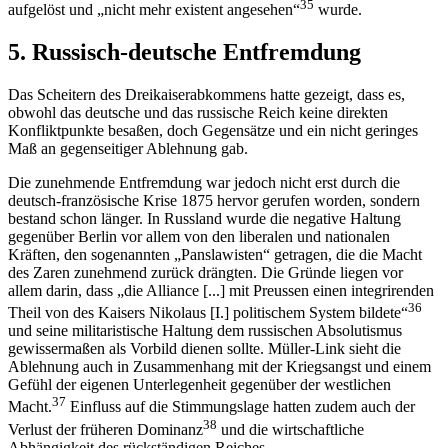
35
aufgelöst und „nicht mehr existent angesehen“
wurde.
5. Russisch-deutsche Entfremdung
Das Scheitern des Dreikaiserabkommens hatte gezeigt, dass es,
obwohl das deutsche und das russische Reich keine direkten
Konfliktpunkte besaßen, doch Gegensätze und ein nicht geringes
Maß an gegenseitiger Ablehnung gab.
Die zunehmende Entfremdung war jedoch nicht erst durch die
deutsch-französische Krise 1875 hervor gerufen worden, sondern
bestand schon länger. In Russland wurde die negative Haltung
gegenüber Berlin vor allem von den liberalen und nationalen
Kräften, den sogenannten „Panslawisten“ getragen, die die Macht
des Zaren zunehmend zurück drängten. Die Gründe liegen vor
allem darin, dass „die Alliance [...] mit Preussen einen integrirenden
36
Theil von des Kaisers Nikolaus [I.] politischem System bildete“
und seine militaristische Haltung dem russischen Absolutismus
gewissermaßen als Vorbild dienen sollte. Müller-Link sieht die
Ablehnung auch in Zusammenhang mit der Kriegsangst und einem
Gefühl der eigenen Unterlegenheit gegenüber der westlichen
37
Macht.
Einfluss auf die Stimmungslage hatten zudem auch der
38
Verlust der früheren Dominanz
und die wirtschaftliche
Abhängigkeit des rückständigen Reiches.