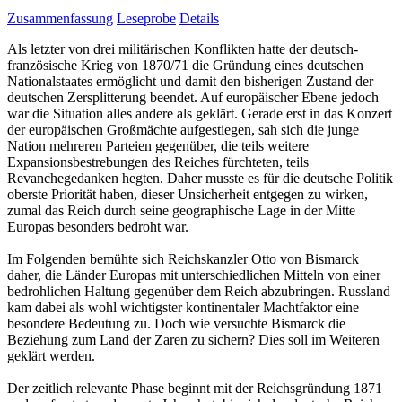
Zusammenfassung
Leseprobe
Details
Als letzter von drei militärischen Konflikten hatte der deutsch-
französische Krieg von 1870/71 die Gründung eines deutschen
Nationalstaates ermöglicht und damit den bisherigen Zustand der
deutschen Zersplitterung beendet. Auf europäischer Ebene jedoch
war die Situation alles andere als geklärt. Gerade erst in das Konzert
der europäischen Großmächte aufgestiegen, sah sich die junge
Nation mehreren Parteien gegenüber, die teils weitere
Expansionsbestrebungen des Reiches fürchteten, teils
Revanchegedanken hegten. Daher musste es für die deutsche Politik
oberste Priorität haben, dieser Unsicherheit entgegen zu wirken,
zumal das Reich durch seine geographische Lage in der Mitte
Europas besonders bedroht war.
Im Folgenden bemühte sich Reichskanzler Otto von Bismarck
daher, die Länder Europas mit unterschiedlichen Mitteln von einer
bedrohlichen Haltung gegenüber dem Reich abzubringen. Russland
kam dabei als wohl wichtigster kontinentaler Machtfaktor eine
besondere Bedeutung zu. Doch wie versuchte Bismarck die
Beziehung zum Land der Zaren zu sichern? Dies soll im Weiteren
geklärt werden.
Der zeitlich relevante Phase beginnt mit der Reichsgründung 1871