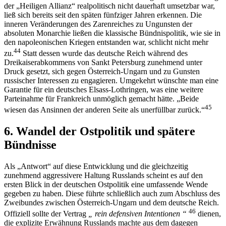
der „Heiligen Allianz“ realpolitisch nicht dauerhaft umsetzbar war,
ließ sich bereits seit den späten fünfziger Jahren erkennen. Die
inneren Veränderungen des Zarenreiches zu Ungunsten der
absoluten Monarchie ließen die klassische Bündnispolitik, wie sie in
den napoleonischen Kriegen entstanden war, schlicht nicht mehr
44
zu.
Statt dessen wurde das deutsche Reich während des
Dreikaiserabkommens von Sankt Petersburg zunehmend unter
Druck gesetzt, sich gegen Österreich-Ungarn und zu Gunsten
russischer Interessen zu engagieren. Umgekehrt wünschte man eine
Garantie für ein deutsches Elsass-Lothringen, was eine weitere
Parteinahme für Frankreich unmöglich gemacht hätte. „Beide
45
wiesen das Ansinnen der anderen Seite als unerfüllbar zurück.“
6. Wandel der Ostpolitik und spätere
Bündnisse
Als „Antwort“ auf diese Entwicklung und die gleichzeitig
zunehmend aggressivere Haltung Russlands scheint es auf den
ersten Blick in der deutschen Ostpolitik eine umfassende Wende
gegeben zu haben. Diese führte schließlich auch zum Abschluss des
Zweibundes zwischen Österreich-Ungarn und dem deutsche Reich.
46
Offiziell sollte der Vertrag
„ rein defensiven Intentionen “
dienen,
die explizite Erwähnung Russlands machte aus dem dagegen