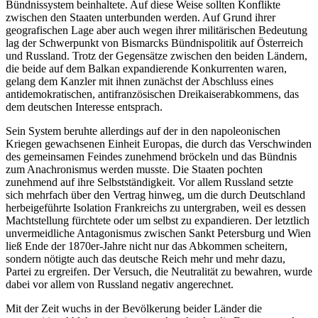
Bündnissystem beinhaltete. Auf diese Weise sollten Konflikte
zwischen den Staaten unterbunden werden. Auf Grund ihrer
geografischen Lage aber auch wegen ihrer militärischen Bedeutung
lag der Schwerpunkt von Bismarcks Bündnispolitik auf Österreich
und Russland. Trotz der Gegensätze zwischen den beiden Ländern,
die beide auf dem Balkan expandierende Konkurrenten waren,
gelang dem Kanzler mit ihnen zunächst der Abschluss eines
antidemokratischen, antifranzösischen Dreikaiserabkommens, das
dem deutschen Interesse entsprach.
Sein System beruhte allerdings auf der in den napoleonischen
Kriegen gewachsenen Einheit Europas, die durch das Verschwinden
des gemeinsamen Feindes zunehmend bröckeln und das Bündnis
zum Anachronismus werden musste. Die Staaten pochten
zunehmend auf ihre Selbstständigkeit. Vor allem Russland setzte
sich mehrfach über den Vertrag hinweg, um die durch Deutschland
herbeigeführte Isolation Frankreichs zu untergraben, weil es dessen
Machtstellung fürchtete oder um selbst zu expandieren. Der letztlich
unvermeidliche Antagonismus zwischen Sankt Petersburg und Wien
ließ Ende der 1870er-Jahre nicht nur das Abkommen scheitern,
sondern nötigte auch das deutsche Reich mehr und mehr dazu,
Partei zu ergreifen. Der Versuch, die Neutralität zu bewahren, wurde
dabei vor allem von Russland negativ angerechnet.
Mit der Zeit wuchs in der Bevölkerung beider Länder die