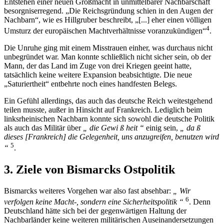
Entstehen einer neuen Großmacht in unmittelbarer Nachbarschaft
besorgniserregend. „Die Reichsgründung schien in den Augen der
Nachbarn“, wie es Hillgruber beschreibt, „[...] eher einen völligen
4
Umsturz der europäischen Machtverhältnisse voranzukündigen“
.
Die Unruhe ging mit einem Misstrauen einher, was durchaus nicht
unbegründet war. Man konnte schließlich nicht sicher sein, ob der
Mann, der das Land im Zuge von drei Kriegen geeint hatte,
tatsächlich keine weitere Expansion beabsichtigte. Die neue
„Saturiertheit“ entbehrte noch eines handfesten Belegs.
Ein Gefühl allerdings, das auch das deutsche Reich weitestgehend
teilen musste, außer in Hinsicht auf Frankreich. Lediglich beim
linksrheinischen Nachbarn konnte sich sowohl die deutsche Politik
als auch das Militär über
„ die Gewi ß heit “
einig sein,
„ da ß
dieses [Frankreich] die Gelegenheit, uns anzugreifen, benutzen wird
5
“
.
3. Ziele von Bismarcks Ostpolitik
Bismarcks weiteres Vorgehen war also fast absehbar:
„ Wir
6
verfolgen keine Macht-, sondern eine Sicherheitspolitik “
. Denn
Deutschland hätte sich bei der gegenwärtigen Haltung der
Nachbarländer keine weiteren militärischen Auseinandersetzungen