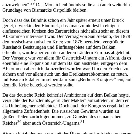
29
abzuweichen“.
Das Monarchenbündnis sollte also auch weiterhin
Grundlage von Bismarcks Ostpolitik bleiben.
Doch dass das Bündnis schon ein Jahr später erneut unter Druck
geriet, erweckte den Eindruck, dass man zumindest in einigen
einflussreichen Kreisen des Zarenreiches nicht allzu sehr an diesem
Abkommen interessiert war. Der Vertrag von San Stefano, der 1878
den russisch-osmanischen Krieg von 1876 beendete, vergrößerte
Russlands Besitzungen und Einflussgebiete auf dem Balkan
erheblich, wurde aber von den anderen Ländern Europas abgelehnt.
Der Vorgang war vor allem für Österreich-Ungarn ein Affront, da es
ebenfalls eine Expansion auf dem Balkan anstrebte, entgegen dem
Abkommen aber nicht konzertiert worden war. Um den Frieden zu
sichern und vor allem auch um das Dreikaiserabkommen zu retten,
lud Bismarck daher im selben Jahr zum „Berliner Kongress“ ein, auf
dem die Krise beigelegt werden sollte.
Da das deutsche Reich keinerlei Ambitionen auf dem Balkan hegte,
versuchte der Kanzler als „ehrlicher Makler“ aufzutreten, in dem er
als Unbefangener schlichtete. Doch auch der Kongress ergab keine
allgemeine Zufriedenheit. Die russischen Gewinne wurden zu
großen Teilen zurück genommen, zu Gunsten des osmanischen
30
31
Reiches
aber auch Österreich-Ungarns.
Bismarck gab dennoch vor, mit der Übereinkunft zufrieden gewesen