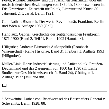
Fester, Richard: Saburow und die russischen Staatsakten über die
russisch-deutschen Beziehungen von 1879 bis 1890, erschienen in:
Die Grenzboten. Zeitschrift für Politik, Literatur und Kunst. 80.
Jahrgang, 2. Quartal, Berlin 1921.
Gall, Lothar: Bismarck. Der weiße Revolutionär, Frankfurt, Berlin
und Wien 4. Auflage 1980 [Gall].
Hanotaux, Gabriel: Geschichte des zeitgenössischen Frankreich
1871-1900 (Band 2, Teil 1), Berlin 1905 [Hanotaux].
Hillgruber, Andreas: Bismarcks Außenpolitik (Rombach
Wissenschaft - Reihe Historiae, Band 3), Freiburg 3. Auflage 1993
[Hillgruber].
Müller-Link, Horst: Industrialisierung und Außenpolitik. Preußen-
Deutschland und das Zarenreich von 1860 bis 1890 (Kritische
Studien zur Geschichtswissenschaft, Band 24), Göttingen 1.
Auflage 1977 [Müller-Link].
[...]
1
Schweinitz, Lothar von: Briefwechsel des Botschafters General v.
Schweinitz, Berlin 1928, 88.