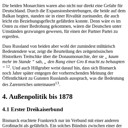
Die beiden Monarchien waren also nicht nur direkt eine Gefahr für
Deutschland. Durch die Expansionsbestrebungen, die beide auf dem
Balkan hegten, standen sie in einer Rivalität zueinander, die auch
leicht ein Beziehungsgeflecht gefährden konnte. Denn wäre es im
Osten zu einer Bedrohung gekommen, wären die Deutschen unter
Umständen gezwungen gewesen, für einen der Partner Partei zu
ergreifen.
Dass Russland von beiden aber wohl der zumindest militärisch
Bedeutendere war, zeigt die Beurteilung des zeitgenössischen
Historikers Treitschke über die Donaumonarchie, der sie
„ kaum
mehr im Stande “
sah,
„ den Rang einer Gro ß macht zu behaupten
12
“
. Und auch Hillgruber weist darauf hin, dass sich Bismarck
noch Jahre später entgegen der vorherrschenden Meinung der
Öffentlichkeit zu Gunsten Russlands aussprach, was die Bedeutung
13
des Zarenreiches untermauert
.
4. Außenpolitik bis 1878
4.1 Erster Dreikaiserbund
Bismarck erachtete Frankreich nur im Verbund mit einer anderen
Großmacht als gefährlich. Ein solches Bündnis zwischen einer der