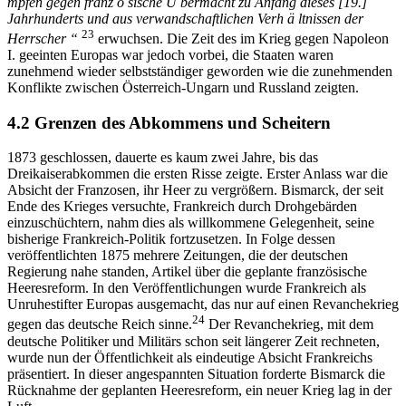
mpfen gegen franz ö sische Ü bermacht zu Anfang dieses [19.]
Jahrhunderts und aus verwandschaftlichen Verh ä ltnissen der
23
Herrscher “
erwuchsen. Die Zeit des im Krieg gegen Napoleon
I. geeinten Europas war jedoch vorbei, die Staaten waren
zunehmend wieder selbstständiger geworden wie die zunehmenden
Konflikte zwischen Österreich-Ungarn und Russland zeigten.
4.2 Grenzen des Abkommens und Scheitern
1873 geschlossen, dauerte es kaum zwei Jahre, bis das
Dreikaiserabkommen die ersten Risse zeigte. Erster Anlass war die
Absicht der Franzosen, ihr Heer zu vergrößern. Bismarck, der seit
Ende des Krieges versuchte, Frankreich durch Drohgebärden
einzuschüchtern, nahm dies als willkommene Gelegenheit, seine
bisherige Frankreich-Politik fortzusetzen. In Folge dessen
veröffentlichten 1875 mehrere Zeitungen, die der deutschen
Regierung nahe standen, Artikel über die geplante französische
Heeresreform. In den Veröffentlichungen wurde Frankreich als
Unruhestifter Europas ausgemacht, das nur auf einen Revanchekrieg
24
gegen das deutsche Reich sinne.
Der Revanchekrieg, mit dem
deutsche Politiker und Militärs schon seit längerer Zeit rechneten,
wurde nun der Öffentlichkeit als eindeutige Absicht Frankreichs
präsentiert. In dieser angespannten Situation forderte Bismarck die
Rücknahme der geplanten Heeresreform, ein neuer Krieg lag in der