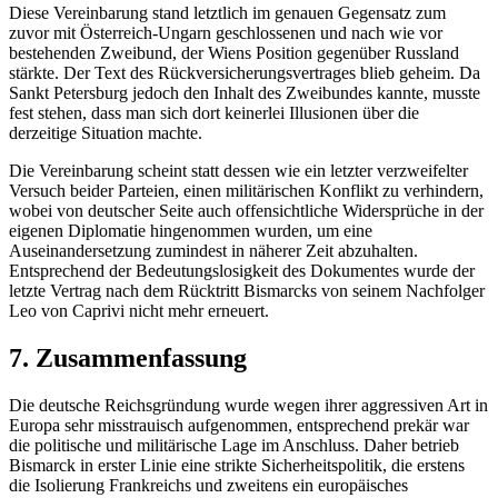
Diese Vereinbarung stand letztlich im genauen Gegensatz zum
zuvor mit Österreich-Ungarn geschlossenen und nach wie vor
bestehenden Zweibund, der Wiens Position gegenüber Russland
stärkte. Der Text des Rückversicherungsvertrages blieb geheim. Da
Sankt Petersburg jedoch den Inhalt des Zweibundes kannte, musste
fest stehen, dass man sich dort keinerlei Illusionen über die
derzeitige Situation machte.
Die Vereinbarung scheint statt dessen wie ein letzter verzweifelter
Versuch beider Parteien, einen militärischen Konflikt zu verhindern,
wobei von deutscher Seite auch offensichtliche Widersprüche in der
eigenen Diplomatie hingenommen wurden, um eine
Auseinandersetzung zumindest in näherer Zeit abzuhalten.
Entsprechend der Bedeutungslosigkeit des Dokumentes wurde der
letzte Vertrag nach dem Rücktritt Bismarcks von seinem Nachfolger
Leo von Caprivi nicht mehr erneuert.
7. Zusammenfassung
Die deutsche Reichsgründung wurde wegen ihrer aggressiven Art in
Europa sehr misstrauisch aufgenommen, entsprechend prekär war
die politische und militärische Lage im Anschluss. Daher betrieb
Bismarck in erster Linie eine strikte Sicherheitspolitik, die erstens
die Isolierung Frankreichs und zweitens ein europäisches