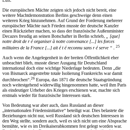
Luft.
Die europäischen Mächte zeigten sich jedoch nicht bereit, eine
weitere Machtdemonstration Berlins geschweige denn einen
weiteren Krieg hinzunehmen. Auf Grund der Forderung mehrerer
europäischer Mächte nach Frieden musste der deutsche Kanzler
einen Rückzieher machen, so dass der französische Außenminister
Decazes freudig an seinen Botschafter in Berlin schrieb,
„ [que]
notre droit de r é organiser à notre convenance [...] les forces
25
militaires de la France [...] ait é t é reconnu sans r é serve “ .
Auch wenn die Angelegenheit in der breiten Öffentlichkeit eher
unbeachtet blieb, musste dieser Ausgang für Deutschland
international doch eine wichtige Niederlage bedeuten. Denn „die
von Bismarck angestrebte totale Isolierung Frankreichs war damit
26
durchbrochen“.
Europa, das 1871 die deutsche Staatsgründung
noch weitestgehend widerwillig hingenommen hatte, weil ihm Paris
als eindeutiger Urheber des Krieges erschienen war, machte sich
erstmals wieder für französische Interessen stark.
Von Bedeutung war aber auch, dass Russland an dieser
„internationalen Friedensinitiative“ beteiligt war. Dies belastete die
Beziehungen nicht nur, weil Russland sich deutschen Interessen in
den Weg stellte, sondern auch, weil es sich nicht um eine Absprache
bemühte, wie es im Dreikaiserabkommen fest gelegt worden war.