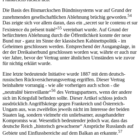
Die Basis des Bismarckschen Bündnissystems war auf Grund der
54
zunehmenden gesellschaftlichen Ablehnung brüchig geworden.
Das zeigte sich vor allem daran, dass ein „secret sur le contenu et sur
55
l'existence du présent traité“
vereinbart wurde. Auf Grund der
befürchteten Ablehnung durch die Öffentlichkeit konnte der neue
Bund nur - ganz im Sinne der klassischen Kabinettspolitik - im
Geheimen geschlossen werden. Entsprechend der Ausgangslage, in
der der Dreikaiserbund geschlossen worden war, währte er auch nur
vier Jahre, bevor der Vertrag unter ähnlichen Umständen wie zuvor
für nichtig erklärt wurde.
Eine letzte bedeutende Initiative wurde 1887 mit dem deutsch-
russischen Rückversicherungsvertrag ergriffen. Dieser Vertrag
beinhaltete vorrangig - wie alle vorherigen auch schon - die
56
„neutralité bienveillante“
des Vertragspartners, wenn der andere
sich im Kriegsfall befinden sollte. Dieser Artikel schloss jedoch
ausdrücklich Angriffskriege gegen Frankreich und Österreich-
Ungarn aus, was zweifellos jeweils nicht im Interesse der beiden
Staaten lag, sondern vielmehr ein unliebsamer, ausgehandelter
Kompromiss war. Wesentlich bedeutender jedoch war, dass das
deutsche Reich „historisch gewachsene“ Ansprüche Russlands auf
57
Gebiete und Einflussbereiche auf dem Balkan an erkannte.