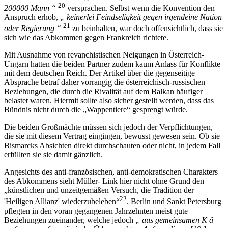
20
200000 Mann “
versprachen. Selbst wenn die Konvention den
Anspruch erhob,
„ keinerlei Feindseligkeit gegen irgendeine Nation
21
oder Regierung “
zu beinhalten, war doch offensichtlich, dass sie
sich wie das Abkommen gegen Frankreich richtete.
Mit Ausnahme von revanchistischen Neigungen in Österreich-
Ungarn hatten die beiden Partner zudem kaum Anlass für Konflikte
mit dem deutschen Reich. Der Artikel über die gegenseitige
Absprache betraf daher vorrangig die österreichisch-russischen
Beziehungen, die durch die Rivalität auf dem Balkan häufiger
belastet waren. Hiermit sollte also sicher gestellt werden, dass das
Bündnis nicht durch die „Wappentiere“ gesprengt würde.
Die beiden Großmächte müssen sich jedoch der Verpflichtungen,
die sie mit diesem Vertrag eingingen, bewusst gewesen sein. Ob sie
Bismarcks Absichten direkt durchschauten oder nicht, in jedem Fall
erfüllten sie sie damit gänzlich.
Angesichts des anti-französischen, anti-demokratischen Charakters
des Abkommens sieht Müller- Link hier nicht ohne Grund den
„künstlichen und unzeitgemäßen Versuch, die Tradition der
22
'Heiligen Allianz' wiederzubeleben“
. Berlin und Sankt Petersburg
pflegten in den voran gegangenen Jahrzehnten meist gute
Beziehungen zueinander, welche jedoch
„ aus gemeinsamen K ä