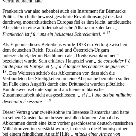
Verruf gebracht hatte.
Frankreich war also nebenbei auch ein Instrument für Bismarcks
Politik. Durch die bewusst geschürte Revolutionsangst des fast
durchweg monarchistischen Europas fiel es ihm leicht, antideutsche
Absichten in eine anti-demokratische Allianz umzulenken:
„
17
Frankreich ist f ü r uns ein heilsames Schreckmittel. “
Als Ergebnis dieses Betreibens wurde 1873 ein Vertrag zwischen
dem deutschen Reich, Russland und Österreich-Ungarn
unterzeichnet, der im Nachhinein als „Dreikaiserabkommen“
bezeichnet wurde. Sein erklärtes Hauptziel war
„ de consolider l' é
tat de paix en Europe, et [...] d' é loigner les chances de guerres “
18
. Des Weiteren schrieb das Abkommen vor, dass sich die
Verbündeten bei Streitigkeiten um eine Absprache bemühen sollten.
Im Falle eines Angriffs durch eine Drittmacht wurden plötzliche
Bündniswechsel untersagt und auch eine militärische
Zusammenarbeit nicht ausgeschlossen,
„ si [...] une action militaire
19
devenait n é cessaire “
.
Dieser Vertrag war zweifelsohne im Interesse Bismarcks und hätte
zu seinen Gunsten kaum besser ausfallen können. Zumal das
Abkommen durch eine kurz vorher geschlossene deutsch-russischen
Militärkonvention verstärkt wurde, in der sich die Bündnispartner
bei einem feindlichen Angriff Hilfe
„ mittels einer Armee von