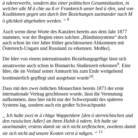
ä ndererwerbs, sondern das einer politischen Gesamtsituation, in
welcher alle M ä chte au ß er Frankreich unser bed ü rfen, und von
Koalitionen gegen uns durch ihre Beziehungen zueinander nach M
8
ö glichkeit abgehalten werden. “
Auch wenn diese Worte des Kanzlers bereits aus dem Jahr 1877
stammen, war der Beginn eines solchen „Bündnissystems“ doch
auch schon im vier Jahre früher geschlossenen Abkommen mit
Österreich-Ungarn und Russland zu erkennen. Moltke].
Die Idee von einem internationalen Beziehungsgefüge lässt sich
9
ansatzweise auch schon in Bismarcks Studienzeit erkennen
. Eine
Idee, die im Verlauf seiner Amtszeit bis zum Ende weitgehend
10
kontinuierlich gepflegt und ausgebaut wurde
.
Dass mit den zwei östlichen Monarchien bereits 1873 der erste
internationale Vertrag geschlossen wurde, lässt die Vermutung
aufkommen, dass hier nicht nur der Schwerpunkt des späteren
Systems lag, sondern auch ein großer Schwachpunkt:
„ Ich halte zwei m ä chtige Wappentiere [den ö sterreichischen und
den russischen Adler] an ihren Halsb ä ndern. Ich halte sie
auseinander, erstens damit sie sich nicht zerfleischen, zweitens damit
11
sie sich nicht auf unsere Kosten verst ä ndigen. “