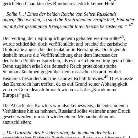
gerichteten Charakter des Bündnisses jedoch keinen Hehl:
„ Sollte [...] Eines der beiden Reiche von Seiten Russlands
angegriffen werden, so sind die Kontrahenten verpflichtet, Einander
47
mit mit der gesammten Kriegsmacht Ihrer Reiche beizustehen. “
48
Der Vertrag, der ursprünglich geheim gehalten werden sollte
,
wurde schließlich doch veröffentlicht und brachte die zaristische
Diplomatie angesichts der Isolation in Bedrängnis. Doch gerade
deshalb musste die Veröffentlichung eher dem Interesse der
deutschen Politik entsprechen, als es ein Geheimvertrag getan hätte.
Denn zugleich erließ das deutsche Reich protektionistische
Schutzmaßnahmen gegenüber dem russischen Export, wobei
49
Bismarck besonders auf die Landwirtschaft hinwies.
Dies musste
das Zarenreich hart treffen, da es auf Grund seiner Abhängigkeit
von der Getreideausfuhr nach wie vor als die „Kornkammer
Europas“ galt.
Die Absicht des Kanzlers war also keineswegs, die entstandenen
Verhältnisse hin zu nehmen, Russland sollte vielmehr unter Druck
gesetzt werden, um sich wieder einem Monarchenbündnis
anzuschließen:
„ Die Garantie des Friedens aber, die in einem deutsch- ö