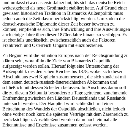
und umfasst etwa das erste Jahrzehnt, bis sich das deutsche Reich
weitestgehend als neue Großmacht etabliert hatte. Auf Grund einer
gewissen historischen Tradition in Bismarcks Außenpolitik muss
jedoch auch die Zeit davor berücksichtigt werden. Um zudem die
deutsch-russische Diplomatie dieser Zeit besser bewerten zu
können, empfiehlt es sich, ihre Entwicklung und ihre Auswirkungen
auch einige Jahre über dieser 1870er-Jahre hinaus zu verfolgen. Es
ist ebenfalls unerlässlich, zwischenzeitlich auch die Faktoren
Frankreich und Österreich-Ungarn mit einzubeziehen.
Zu Beginn wird die Situation Europas nach der Reichsgründung zu
klären sein, woraufhin die Ziele von Bismarcks Ostpolitik
aufgezeigt werden sollen. Hierauf folgt eine Untersuchung der
Außenpolitik des deutschen Reiches bis 1878, wobei sich dieser
Abschnitt aus zwei Kapiteln zusammensetzt, die sich zunächst mit
dem ersten deutsch-russisch-österreichischen Abkommen und
schließlich mit dessen Scheitern befassen. Im Anschluss daran soll
die zu diesem Zeitpunkt besonders zu Tage getretene, zunehmende
Entfremdung zwischen den Ländern Deutschlands und Russlands
untersucht werden. Der Hauptteil wird schließlich mit einer
Betrachtung des Wandels der Ostpolitik abschließen, nicht jedoch
ohne vorher noch kurz die späteren Verträge mit dem Zarenreich zu
berücksichtigen. Abschließend werden dann noch einmal alle
Erkenntnisse und Ergebnisse zusammen gefasst werden.