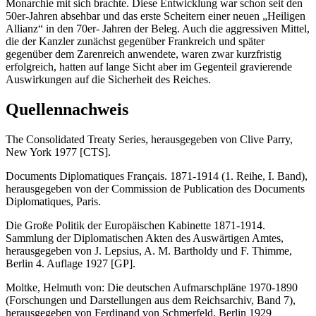
Monarchie mit sich brachte. Diese Entwicklung war schon seit den
50er-Jahren absehbar und das erste Scheitern einer neuen „Heiligen
Allianz“ in den 70er- Jahren der Beleg. Auch die aggressiven Mittel,
die der Kanzler zunächst gegenüber Frankreich und später
gegenüber dem Zarenreich anwendete, waren zwar kurzfristig
erfolgreich, hatten auf lange Sicht aber im Gegenteil gravierende
Auswirkungen auf die Sicherheit des Reiches.
Quellennachweis
The Consolidated Treaty Series, herausgegeben von Clive Parry,
New York 1977 [CTS].
Documents Diplomatiques Français. 1871-1914 (1. Reihe, I. Band),
herausgegeben von der Commission de Publication des Documents
Diplomatiques, Paris.
Die Große Politik der Europäischen Kabinette 1871-1914.
Sammlung der Diplomatischen Akten des Auswärtigen Amtes,
herausgegeben von J. Lepsius, A. M. Bartholdy und F. Thimme,
Berlin 4. Auflage 1927 [GP].
Moltke, Helmuth von: Die deutschen Aufmarschpläne 1970-1890
(Forschungen und Darstellungen aus dem Reichsarchiv, Band 7),
herausgegeben von Ferdinand von Schmerfeld, Berlin 1929