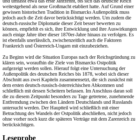
und umfasst etwa das erste Jahrzehnt, bis sich das deutsche Reich
weitestgehend als neue Großmacht etabliert hatte. Auf Grund einer
gewissen historischen Tradition in Bismarcks Außenpolitik muss
jedoch auch die Zeit davor berücksichtigt werden. Um zudem die
deutsch-russische Diplomatie dieser Zeit besser bewerten zu
können, empfiehlt es sich, ihre Entwicklung und ihre Auswirkungen
auch einige Jahre über dieser 1870er-Jahre hinaus zu verfolgen. Es
ist ebenfalls unerlässlich, zwischenzeitlich auch die Faktoren
Frankreich und Österreich-Ungarn mit einzubeziehen.
Zu Beginn wird die Situation Europas nach der Reichsgründung zu
klären sein, woraufhin die Ziele von Bismarcks Ostpolitik
aufgezeigt werden sollen. Hierauf folgt eine Untersuchung der
Außenpolitik des deutschen Reiches bis 1878, wobei sich dieser
Abschnitt aus zwei Kapiteln zusammensetzt, die sich zunächst mit
dem ersten deutsch-russisch-österreichischen Abkommen und
schließlich mit dessen Scheitern befassen. Im Anschluss daran soll
die zu diesem Zeitpunkt besonders zu Tage getretene, zunehmende
Entfremdung zwischen den Ländern Deutschlands und Russlands
untersucht werden. Der Hauptteil wird schließlich mit einer
Betrachtung des Wandels der Ostpolitik abschließen, nicht jedoch
ohne vorher noch kurz die späteren Verträge mit dem Zarenreich zu
berücksichtigen.
Leseprobe