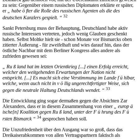
zu sein: Gegenüber einem russischen Diplomaten erklärte er später,
er
„ habe ö fter die Rolle des russischen Agenten als die des
32
deutschen Kanzlers gespielt. “
Sankt Petersburg muss der Behauptung, Deutschland habe aktiv
russische Interessen vertreten, jedoch wenig Glauben geschenkt
haben. Selbst Moltke hielt sie - schon Monate vor Bismarcks oben
zitierter Äußerung - für zweifelhaft und wies darauf hin, dass der
östliche Nachbar mit dem Berliner Kongress alles andere als
zufrieden gewesen sei:
„ Ru ß land hat im letzten Orientkrieg [...] einen Erfolg erreicht,
welcher den weitgehenden Erwartungen der Nation nicht
entspricht. [...] Es macht sich eine Verstimmung im Lande f ü hlbar,
welche, wenn auch nicht in v ö llig ungerechtfertigter Weise, sich
33
gegen die neutrale Haltung Deutschlands wendet. “
Die Entwicklung ging sogar dermaßen gegen die Absichten Zar
Alexanders, dass er in diesem Zusammenhang von einer
„ europ ä
ische[n] Koalition gegen Ru ß land, unter der F ü hrung des F ü
34
rsten Bismarck “
gesprochen haben soll.
Die Unzufriedenheit über den Ausgang war so groß, dass das
Dreikaiserabkommen von allen Vertragspartnern faktisch als