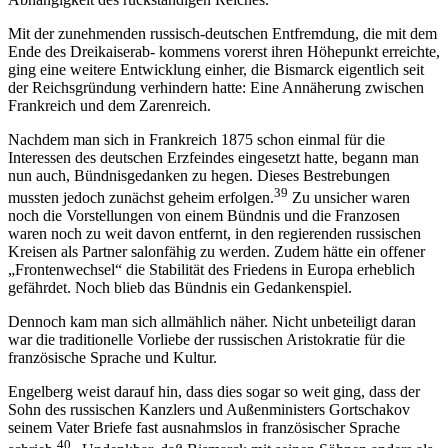
Mit der zunehmenden russisch-deutschen Entfremdung, die mit dem
Ende des Dreikaiserab- kommens vorerst ihren Höhepunkt erreichte,
ging eine weitere Entwicklung einher, die Bismarck eigentlich seit
der Reichsgründung verhindern hatte: Eine Annäherung zwischen
Frankreich und dem Zarenreich.
Nachdem man sich in Frankreich 1875 schon einmal für die
Interessen des deutschen Erzfeindes eingesetzt hatte, begann man
nun auch, Bündnisgedanken zu hegen. Dieses Bestrebungen
39
mussten jedoch zunächst geheim erfolgen.
Zu unsicher waren
noch die Vorstellungen von einem Bündnis und die Franzosen
waren noch zu weit davon entfernt, in den regierenden russischen
Kreisen als Partner salonfähig zu werden. Zudem hätte ein offener
„Frontenwechsel“ die Stabilität des Friedens in Europa erheblich
gefährdet. Noch blieb das Bündnis ein Gedankenspiel.
Dennoch kam man sich allmählich näher. Nicht unbeteiligt daran
war die traditionelle Vorliebe der russischen Aristokratie für die
französische Sprache und Kultur.
Engelberg weist darauf hin, dass dies sogar so weit ging, dass der
Sohn des russischen Kanzlers und Außenministers Gortschakov
seinem Vater Briefe fast ausnahmslos in französischer Sprache
40