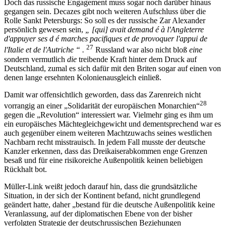
Doch das russische Engagement muss sogar noch darüber hinaus
gegangen sein. Decazes gibt noch weiteren Aufschluss über die
Rolle Sankt Petersburgs: So soll es der russische Zar Alexander
persönlich gewesen sein,
„ [qui] avait demand é à l'Angleterre
d'appuyer ses d é marches pacifiques et de provoquer l'appui de
27
l'Italie et de l'Autriche “ .
Russland war also nicht bloß
eine
sondern vermutlich
die
treibende Kraft hinter dem Druck auf
Deutschland, zumal es sich dafür mit den Briten sogar auf einen von
denen lange ersehnten Kolonienausgleich einließ.
Damit war offensichtlich geworden, dass das Zarenreich nicht
28
vorrangig an einer „Solidarität der europäischen Monarchien“
gegen die „Revolution“ interessiert war. Vielmehr ging es ihm um
ein europäisches Mächtegleichgewicht und dementsprechend war es
auch gegenüber einem weiteren Machtzuwachs seines westlichen
Nachbarn recht misstrauisch. In jedem Fall musste der deutsche
Kanzler erkennen, dass das Dreikaiserabkommen enge Grenzen
besaß und für eine risikoreiche Außenpolitik keinen beliebigen
Rückhalt bot.
Müller-Link weißt jedoch darauf hin, dass die grundsätzliche
Situation, in der sich der Kontinent befand, nicht grundlegend
geändert hatte, daher „bestand für die deutsche Außenpolitik keine
Veranlassung, auf der diplomatischen Ebene von der bisher
verfolgten Strategie der deutschrussischen Beziehungen