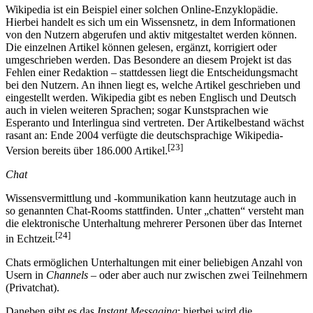
Wikipedia ist ein Beispiel einer solchen Online-Enzyklopädie.
Hierbei handelt es sich um ein Wissensnetz, in dem Informationen
von den Nutzern abgerufen und aktiv mitgestaltet werden können.
Die einzelnen Artikel können gelesen, ergänzt, korrigiert oder
umgeschrieben werden. Das Besondere an diesem Projekt ist das
Fehlen einer Redaktion – stattdessen liegt die Entscheidungsmacht
bei den Nutzern. An ihnen liegt es, welche Artikel geschrieben und
eingestellt werden. Wikipedia gibt es neben Englisch und Deutsch
auch in vielen weiteren Sprachen; sogar Kunstsprachen wie
Esperanto und Interlingua sind vertreten. Der Artikelbestand wächst
rasant an: Ende 2004 verfügte die deutschsprachige Wikipedia-
[23]
Version bereits über 186.000 Artikel.
Chat
Wissensvermittlung und -kommunikation kann heutzutage auch in
so genannten Chat-Rooms stattfinden. Unter „chatten“ versteht man
die elektronische Unterhaltung mehrerer Personen über das Internet
[24]
in Echtzeit.
Chats ermöglichen Unterhaltungen mit einer beliebigen Anzahl von
Usern in
Channels –
oder aber auch nur zwischen zwei Teilnehmern
(Privatchat).
Daneben gibt es das
Instant Messaging
; hierbei wird die