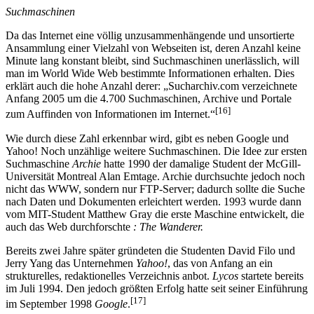
Suchmaschinen
Da das Internet eine völlig unzusammenhängende und unsortierte
Ansammlung einer Vielzahl von Webseiten ist, deren Anzahl keine
Minute lang konstant bleibt, sind Suchmaschinen unerlässlich, will
man im World Wide Web bestimmte Informationen erhalten. Dies
erklärt auch die hohe Anzahl derer: „Sucharchiv.com verzeichnete
Anfang 2005 um die 4.700 Suchmaschinen, Archive und Portale
[16]
zum Auffinden von Informationen im Internet.“
Wie durch diese Zahl erkennbar wird, gibt es neben Google und
Yahoo! Noch unzählige weitere Suchmaschinen. Die Idee zur ersten
Suchmaschine
Archie
hatte 1990 der damalige Student der McGill-
Universität Montreal Alan Emtage. Archie durchsuchte jedoch noch
nicht das WWW, sondern nur FTP-Server; dadurch sollte die Suche
nach Daten und Dokumenten erleichtert werden. 1993 wurde dann
vom MIT-Student Matthew Gray die erste Maschine entwickelt, die
auch das Web durchforschte
: The Wanderer.
Bereits zwei Jahre später gründeten die Studenten David Filo und
Jerry Yang das Unternehmen
Yahoo!
, das von Anfang an ein
strukturelles, redaktionelles Verzeichnis anbot.
Lycos
startete bereits
im Juli 1994. Den jedoch größten Erfolg hatte seit seiner Einführung
[17]
im September 1998
Google
.