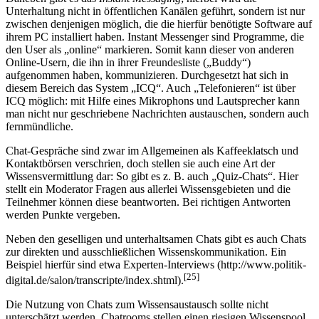
Unterhaltung nicht in öffentlichen Kanälen geführt, sondern ist nur
zwischen denjenigen möglich, die die hierfür benötigte Software auf
ihrem PC installiert haben. Instant Messenger sind Programme, die
den User als „online“ markieren. Somit kann dieser von anderen
Online-Usern, die ihn in ihrer Freundesliste („Buddy“)
aufgenommen haben, kommunizieren. Durchgesetzt hat sich in
diesem Bereich das System „ICQ“. Auch „Telefonieren“ ist über
ICQ möglich: mit Hilfe eines Mikrophons und Lautsprecher kann
man nicht nur geschriebene Nachrichten austauschen, sondern auch
fernmündliche.
Chat-Gespräche sind zwar im Allgemeinen als Kaffeeklatsch und
Kontaktbörsen verschrien, doch stellen sie auch eine Art der
Wissensvermittlung dar: So gibt es z. B. auch „Quiz-Chats“. Hier
stellt ein Moderator Fragen aus allerlei Wissensgebieten und die
Teilnehmer können diese beantworten. Bei richtigen Antworten
werden Punkte vergeben.
Neben den geselligen und unterhaltsamen Chats gibt es auch Chats
zur direkten und ausschließlichen Wissenskommunikation. Ein
Beispiel hierfür sind etwa Experten-Interviews (http://www.politik-
[25]
digital.de/salon/transcripte/index.shtml).
Die Nutzung von Chats zum Wissensaustausch sollte nicht
unterschätzt werden. Chatrooms stellen einen riesigen Wissenspool