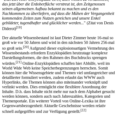
das jetzt über die Erdoberfläche verstreut ist, den Zeitgenossen
seinen allgemeinen Aufbau bekannt zu machen und es den
Nachkommen zu überliefern, auf dass die Mühen der Vergangenheit
kommenden Zeiten zum Nutzen gereichen und unsere Enkel
gebildeter, tugendhafter und glücklicher werden...
" (Zitat von Denis
[19]
Diderot)
Der aktuelle Wissensbestand ist laut Dieter Zimmer heute 16-mal so
groß wie vor 50 Jahren und wird in den nächsten 50 Jahren 256-mal
[20]
so groß sein.
Aufgrund dieser explosionsartigen Vermehrung des
Wissensbestands erfordern Enzyklopädien heutzutage komplexe
Darstellungsformen, die den Rahmen des Buchdrucks sprengen
[21]
würden.
Online-Enzyklopädien schaffen hier Abhilfe, weil im
World Wide Web keine Speicherbegrenzungen herrschen. Somit
können hier die Wissensgebiete und Themen viel umfangreicher und
detaillierter formuliert werden, zudem erlaubt das WWW auch
Hyperlinks, die Themen können also miteinander verknüpft und
verlinkt werden. Dies ermöglicht eine flexiblere Anordnung der
Inhalte. D.h. dass Inhalte nicht mehr nur nach dem Alphabet gesucht
werden können, sondern auch nach Jahreszahlen, Kategorien und
Themenportale. Ein weiterer Vorteil von Online-Lexika ist ihre
Gegenwartsbezogenheit: Aktuelle Geschehnisse werden relativ
[22]
schnell aufgegriffen und zur Verfügung gestellt.