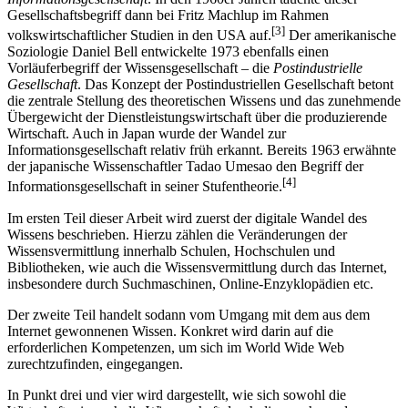
Gesellschaftsbegriff dann bei Fritz Machlup im Rahmen
[3]
volkswirtschaftlicher Studien in den USA auf.
Der amerikanische
Soziologie Daniel Bell entwickelte 1973 ebenfalls einen
Vorläuferbegriff der Wissensgesellschaft – die
Postindustrielle
Gesellschaft
. Das Konzept der Postindustriellen Gesellschaft betont
die zentrale Stellung des theoretischen Wissens und das zunehmende
Übergewicht der Dienstleistungswirtschaft über die produzierende
Wirtschaft. Auch in Japan wurde der Wandel zur
Informationsgesellschaft relativ früh erkannt. Bereits 1963 erwähnte
der japanische Wissenschaftler Tadao Umesao den Begriff der
[4]
Informationsgesellschaft in seiner Stufentheorie.
Im ersten Teil dieser Arbeit wird zuerst der digitale Wandel des
Wissens beschrieben. Hierzu zählen die Veränderungen der
Wissensvermittlung innerhalb Schulen, Hochschulen und
Bibliotheken, wie auch die Wissensvermittlung durch das Internet,
insbesondere durch Suchmaschinen, Online-Enzyklopädien etc.
Der zweite Teil handelt sodann vom Umgang mit dem aus dem
Internet gewonnenen Wissen. Konkret wird darin auf die
erforderlichen Kompetenzen, um sich im World Wide Web
zurechtzufinden, eingegangen.
In Punkt drei und vier wird dargestellt, wie sich sowohl die