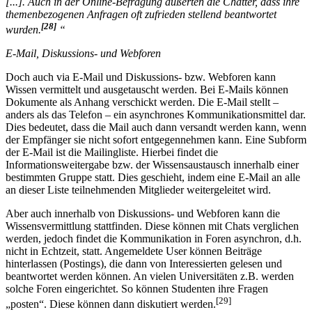
[...]. Auch in der Online-Befragung äußerten die Chatter, dass ihre
themenbezogenen Anfragen oft zufrieden stellend beantwortet
[28]
wurden.
“
E-Mail, Diskussions- und Webforen
Doch auch via E-Mail und Diskussions- bzw. Webforen kann
Wissen vermittelt und ausgetauscht werden. Bei E-Mails können
Dokumente als Anhang verschickt werden. Die E-Mail stellt –
anders als das Telefon – ein asynchrones Kommunikationsmittel dar.
Dies bedeutet, dass die Mail auch dann versandt werden kann, wenn
der Empfänger sie nicht sofort entgegennehmen kann. Eine Subform
der E-Mail ist die Mailingliste. Hierbei findet die
Informationsweitergabe bzw. der Wissensaustausch innerhalb einer
bestimmten Gruppe statt. Dies geschieht, indem eine E-Mail an alle
an dieser Liste teilnehmenden Mitglieder weitergeleitet wird.
Aber auch innerhalb von Diskussions- und Webforen kann die
Wissensvermittlung stattfinden. Diese können mit Chats verglichen
werden, jedoch findet die Kommunikation in Foren asynchron, d.h.
nicht in Echtzeit, statt. Angemeldete User können Beiträge
hinterlassen (Postings), die dann von Interessierten gelesen und
beantwortet werden können. An vielen Universitäten z.B. werden
solche Foren eingerichtet. So können Studenten ihre Fragen
[29]
„posten“. Diese können dann diskutiert werden.