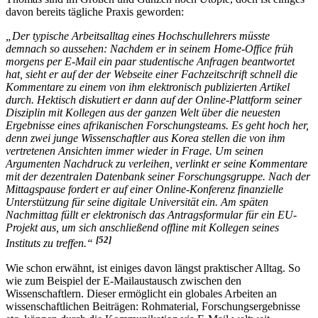
davon bereits tägliche Praxis geworden:
„Der typische Arbeitsalltag eines Hochschullehrers müsste
demnach so aussehen: Nachdem er in seinem Home-Office früh
morgens per E-Mail ein paar studentische Anfragen beantwortet
hat, sieht er auf der der Webseite einer Fachzeitschrift schnell die
Kommentare zu einem von ihm elektronisch publizierten Artikel
durch. Hektisch diskutiert er dann auf der Online-Plattform seiner
Disziplin mit Kollegen aus der ganzen Welt über die neuesten
Ergebnisse eines afrikanischen Forschungsteams. Es geht hoch her,
denn zwei junge Wissenschaftler aus Korea stellen die von ihm
vertretenen Ansichten immer wieder in Frage. Um seinen
Argumenten Nachdruck zu verleihen, verlinkt er seine Kommentare
mit der dezentralen Datenbank seiner Forschungsgruppe. Nach der
Mittagspause fordert er auf einer Online-Konferenz finanzielle
Unterstützung für seine digitale Universität ein. Am späten
Nachmittag füllt er elektronisch das Antragsformular für ein EU-
Projekt aus, um sich anschließend offline mit Kollegen seines
[52]
Instituts zu treffen.“
Wie schon erwähnt, ist einiges davon längst praktischer Alltag. So
wie zum Beispiel der E-Mailaustausch zwischen den
Wissenschaftlern. Dieser ermöglicht ein globales Arbeiten an
wissenschaftlichen Beiträgen: Rohmaterial, Forschungsergebnisse