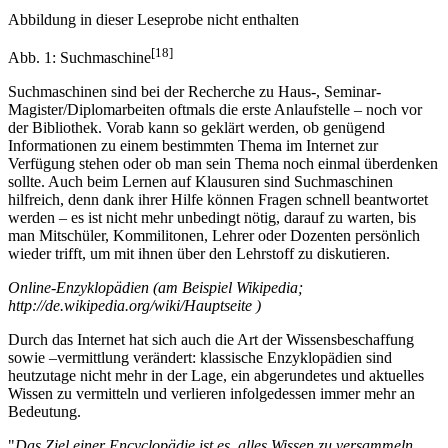
Abbildung in dieser Leseprobe nicht enthalten
[18]
Abb. 1: Suchmaschine
Suchmaschinen sind bei der Recherche zu Haus-, Seminar-
Magister/Diplomarbeiten oftmals die erste Anlaufstelle – noch vor
der Bibliothek. Vorab kann so geklärt werden, ob genügend
Informationen zu einem bestimmten Thema im Internet zur
Verfügung stehen oder ob man sein Thema noch einmal überdenken
sollte. Auch beim Lernen auf Klausuren sind Suchmaschinen
hilfreich, denn dank ihrer Hilfe können Fragen schnell beantwortet
werden – es ist nicht mehr unbedingt nötig, darauf zu warten, bis
man Mitschüler, Kommilitonen, Lehrer oder Dozenten persönlich
wieder trifft, um mit ihnen über den Lehrstoff zu diskutieren.
Online-Enzyklopädien (am Beispiel Wikipedia;
http://de.wikipedia.org/wiki/Hauptseite )
Durch das Internet hat sich auch die Art der Wissensbeschaffung
sowie –vermittlung verändert: klassische Enzyklopädien sind
heutzutage nicht mehr in der Lage, ein abgerundetes und aktuelles
Wissen zu vermitteln und verlieren infolgedessen immer mehr an
Bedeutung.
"
Das Ziel einer Encyclopädie ist es, alles Wissen zu versammeln,