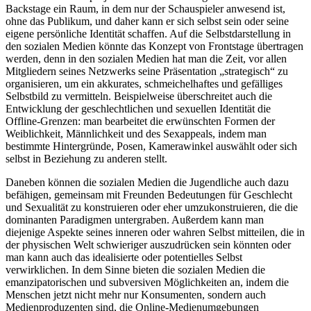
Backstage ein Raum, in dem nur der Schauspieler anwesend ist,
ohne das Publikum, und daher kann er sich selbst sein oder seine
eigene persönliche Identität schaffen. Auf die Selbstdarstellung in
den sozialen Medien könnte das Konzept von Frontstage übertragen
werden, denn in den sozialen Medien hat man die Zeit, vor allen
Mitgliedern seines Netzwerks seine Präsentation „strategisch“ zu
organisieren, um ein akkurates, schmeichelhaftes und gefälliges
Selbstbild zu vermitteln. Beispielweise überschreitet auch die
Entwicklung der geschlechtlichen und sexuellen Identität die
Offline-Grenzen: man bearbeitet die erwünschten Formen der
Weiblichkeit, Männlichkeit und des Sexappeals, indem man
bestimmte Hintergründe, Posen, Kamerawinkel auswählt oder sich
selbst in Beziehung zu anderen stellt.
Daneben können die sozialen Medien die Jugendliche auch dazu
befähigen, gemeinsam mit Freunden Bedeutungen für Geschlecht
und Sexualität zu konstruieren oder eher umzukonstruieren, die die
dominanten Paradigmen untergraben. Außerdem kann man
diejenige Aspekte seines inneren oder wahren Selbst mitteilen, die in
der physischen Welt schwieriger auszudrücken sein könnten oder
man kann auch das idealisierte oder potentielles Selbst
verwirklichen. In dem Sinne bieten die sozialen Medien die
emanzipatorischen und subversiven Möglichkeiten an, indem die
Menschen jetzt nicht mehr nur Konsumenten, sondern auch
Medienproduzenten sind, die Online-Medienumgebungen