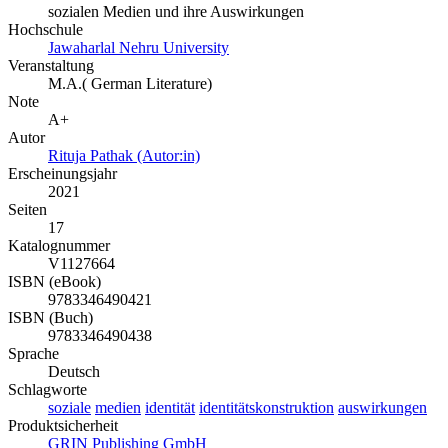
sozialen Medien und ihre Auswirkungen
Hochschule
Jawaharlal Nehru University
Veranstaltung
M.A.( German Literature)
Note
A+
Autor
Rituja Pathak (Autor:in)
Erscheinungsjahr
2021
Seiten
17
Katalognummer
V1127664
ISBN (eBook)
9783346490421
ISBN (Buch)
9783346490438
Sprache
Deutsch
Schlagworte
soziale
medien
identität
identitätskonstruktion
auswirkungen
Produktsicherheit
GRIN Publishing GmbH