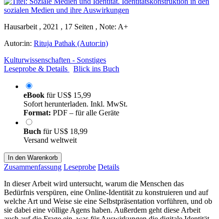
Hausarbeit , 2021 , 17 Seiten , Note: A+
Autor:in:
Rituja Pathak (Autor:in)
Kulturwissenschaften - Sonstiges
Leseprobe & Details
Blick ins Buch
eBook
für
US$ 15,99
Sofort herunterladen. Inkl. MwSt.
Format:
PDF – für alle Geräte
Buch
für
US$ 18,99
Versand weltweit
In den Warenkorb
Zusammenfassung
Leseprobe
Details
In dieser Arbeit wird untersucht, warum die Menschen das
Bedürfnis verspüren, eine Online-Identität zu konstruieren und auf
welche Art und Weise sie eine Selbstpräsentation vorführen, und ob
sie dabei eine völlige Agens haben. Außerdem geht diese Arbeit
auch auf die Frage ein, was für Auswirkungen die digitale Identität