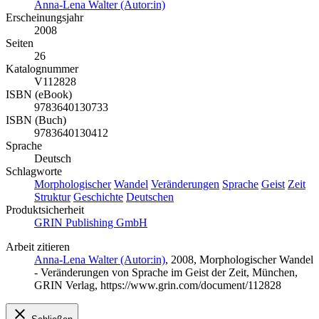
Anna-Lena Walter (Autor:in)
Erscheinungsjahr
2008
Seiten
26
Katalognummer
V112828
ISBN (eBook)
9783640130733
ISBN (Buch)
9783640130412
Sprache
Deutsch
Schlagworte
Morphologischer
Wandel
Veränderungen
Sprache
Geist
Zeit
Struktur
Geschichte
Deutschen
Produktsicherheit
GRIN Publishing GmbH
Arbeit zitieren
Anna-Lena Walter (Autor:in)
, 2008, Morphologischer Wandel
- Veränderungen von Sprache im Geist der Zeit, München,
GRIN Verlag, https://www.grin.com/document/112828