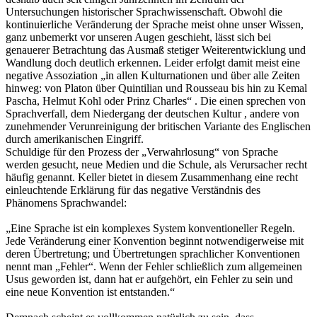
Untersuchungen historischer Sprachwissenschaft. Obwohl die
kontinuierliche Veränderung der Sprache meist ohne unser Wissen,
ganz unbemerkt vor unseren Augen geschieht, lässt sich bei
genauerer Betrachtung das Ausmaß stetiger Weiterentwicklung und
Wandlung doch deutlich erkennen. Leider erfolgt damit meist eine
negative Assoziation „in allen Kulturnationen und über alle Zeiten
hinweg: von Platon über Quintilian und Rousseau bis hin zu Kemal
Pascha, Helmut Kohl oder Prinz Charles“ . Die einen sprechen von
Sprachverfall, dem Niedergang der deutschen Kultur , andere von
zunehmender Verunreinigung der britischen Variante des Englischen
durch amerikanischen Eingriff.
Schuldige für den Prozess der „Verwahrlosung“ von Sprache
werden gesucht, neue Medien und die Schule, als Verursacher recht
häufig genannt. Keller bietet in diesem Zusammenhang eine recht
einleuchtende Erklärung für das negative Verständnis des
Phänomens Sprachwandel:
„Eine Sprache ist ein komplexes System konventioneller Regeln.
Jede Veränderung einer Konvention beginnt notwendigerweise mit
deren Übertretung; und Übertretungen sprachlicher Konventionen
nennt man „Fehler“. Wenn der Fehler schließlich zum allgemeinen
Usus geworden ist, dann hat er aufgehört, ein Fehler zu sein und
eine neue Konvention ist entstanden.“