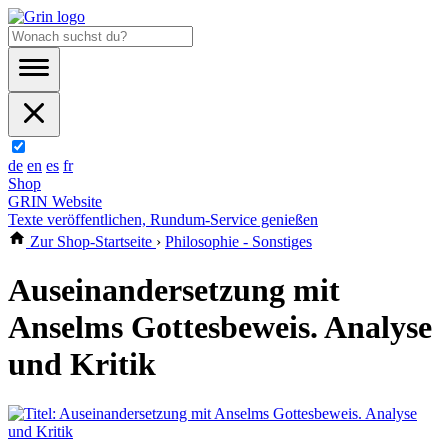
de
en
es
fr
Shop
GRIN Website
Texte veröffentlichen, Rundum-Service genießen
Zur Shop-Startseite
›
Philosophie - Sonstiges
Auseinandersetzung mit
Anselms Gottesbeweis. Analyse
und Kritik