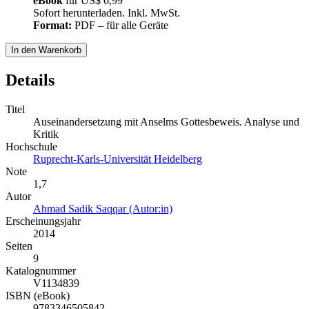
eBook
für
US$ 6,99
Sofort herunterladen. Inkl. MwSt.
Format:
PDF – für alle Geräte
In den Warenkorb
Details
Titel
Auseinandersetzung mit Anselms Gottesbeweis. Analyse und
Kritik
Hochschule
Ruprecht-Karls-Universität Heidelberg
Note
1,7
Autor
Ahmad Sadik Saqqar (Autor:in)
Erscheinungsjahr
2014
Seiten
9
Katalognummer
V1134839
ISBN (eBook)
9783346505842