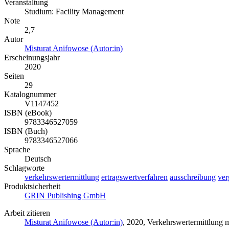
Veranstaltung
Studium: Facility Management
Note
2,7
Autor
Misturat Anifowose (Autor:in)
Erscheinungsjahr
2020
Seiten
29
Katalognummer
V1147452
ISBN (eBook)
9783346527059
ISBN (Buch)
9783346527066
Sprache
Deutsch
Schlagworte
verkehrswertermittlung
ertragswertverfahren
ausschreibung
ver
Produktsicherheit
GRIN Publishing GmbH
Arbeit zitieren
Misturat Anifowose (Autor:in)
, 2020, Verkehrswertermittlung