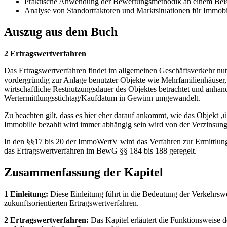
Praktische Anwendung der Bewertungsmethodik an einem Beis
Analyse von Standortfaktoren und Marktsituationen für Immobi
Auszug aus dem Buch
2 Ertragswertverfahren
Das Ertragswertverfahren findet im allgemeinen Geschäftsverkehr nut
vordergründig zur Anlage benutzter Objekte wie Mehrfamilienhäuser
wirtschaftliche Restnutzungsdauer des Objektes betrachtet und anhand
Wertermittlungsstichtag/Kaufdatum in Gewinn umgewandelt.
Zu beachten gilt, dass es hier eher darauf ankommt, wie das Objekt ‚
Immobilie bezahlt wird immer abhängig sein wird von der Verzinsung 
In den §§17 bis 20 der ImmoWertV wird das Verfahren zur Ermittlung 
das Ertragswertverfahren im BewG §§ 184 bis 188 geregelt.
Zusammenfassung der Kapitel
1 Einleitung:
Diese Einleitung führt in die Bedeutung der Verkehrsw
zukunftsorientierten Ertragswertverfahren.
2 Ertragswertverfahren:
Das Kapitel erläutert die Funktionsweise 