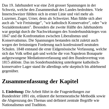
Das 19. Jahrhundert war eine Zeit grosser Spannungen in der
Schweiz, welche den Zusammenhalt des Landes bedrohten. Viele
Innerschweizer fühlten sich in erster Linie und viel mehr als
Luzerner, Zuger, Urner, denn als Schweizer. Man fühlte sich aber
auch als "wir Freisinnige", "wir katholisch Konservative", oder "wir
Sozialdemokraten". Besonders die zweite Hälfte des Jahrhunderts
war geprägt durch die Nachwirkungen des Sonderbundskrieges von
1847 und die Konfrontation zwischen Liberalismus und
Konservatismus. Die Spannungen bestanden nicht zuletzt auch
wegen der freisinnigen Forderung nach konfessionell neutralen
Schulen. 1848 entstand die erste Eidgenössische Verfassung, welche
sich das Volk selbst gab und welche die von Napoleon Bonaparte
aufgezwungene Mediationsverfassung und den Bundesvertrag von
1815 ablöste. Das im Sonderbundskrieg unterlegene katholisch-
konservative Lager stand ihr allerdings sehr skeptisch bis ablehnend
gegenüber.
Zusammenfassung der Kapitel
1. Einleitung:
Die Arbeit führt in die Fragestellungen zur
Bundesfeier 1891 ein, erläutert die hermeneutische Methodik sowie
die Abgrenzung des Themas und definiert zentrale Begriffe wie
Nationalismus und Tradition.