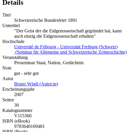
Details
Titel
Schweizerische Bundesfeier 1891
Untertitel
"Der Geist der die Eidgenossenschaft gegründet hat, kann
auch einzig die Eidgenossenschaft erhalten"
Hochschule
Université de Fribourg - Universität Freiburg (Schweiz)
(Seminar für Allgmeine und Schweizerische Zeitgeschichte)
Veranstaltung
Proseminar Staat, Nation, Gedächtnis
Note
gut - sehr gut
Autor
Bruno Wägli (Autor:in)
Erscheinungsjahr
2007
Seiten
30
Katalognummer
V115360
ISBN (eBook)
9783640169481
ISBN (Buch)