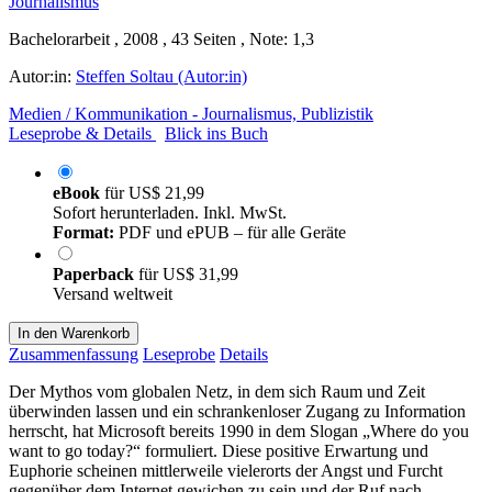
Bachelorarbeit , 2008 , 43 Seiten , Note: 1,3
Autor:in:
Steffen Soltau (Autor:in)
Medien / Kommunikation - Journalismus, Publizistik
Leseprobe & Details
Blick ins Buch
eBook
für
US$ 21,99
Sofort herunterladen. Inkl. MwSt.
Format:
PDF und ePUB – für alle Geräte
Paperback
für
US$ 31,99
Versand weltweit
In den Warenkorb
Zusammenfassung
Leseprobe
Details
Der Mythos vom globalen Netz, in dem sich Raum und Zeit
überwinden lassen und ein schrankenloser Zugang zu Information
herrscht, hat Microsoft bereits 1990 in dem Slogan „Where do you
want to go today?“ formuliert. Diese positive Erwartung und
Euphorie scheinen mittlerweile vielerorts der Angst und Furcht
gegenüber dem Internet gewichen zu sein und der Ruf nach