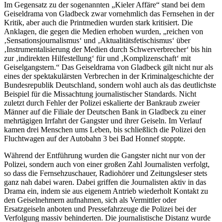
Im Gegensatz zu der sogenannten „Kieler Affäre“ stand bei dem
Geiseldrama von Gladbeck zwar vornehmlich das Fernsehen in der
Kritik, aber auch die Printmedien wurden stark kritisiert. Die
Anklagen, die gegen die Medien erhoben wurden, „reichen von
‚Sensationsjournalismus‘ und ‚Aktualitätsfetischismus‘ über
‚Instrumentalisierung der Medien durch Schwerverbrecher‘ bis hin
zur ‚indirekten Hilfestellung‘ für und ‚Komplizenschaft‘ mit
Geiselgangstern.“ Das Geiseldrama von Gladbeck gilt nicht nur als
eines der spektakulärsten Verbrechen in der Kriminalgeschichte der
Bundesrepublik Deutschland, sondern wohl auch als das deutlichste
Beispiel für die Missachtung journalistischer Standards. Nicht
zuletzt durch Fehler der Polizei eskalierte der Bankraub zweier
Männer auf die Filiale der Deutschen Bank in Gladbeck zu einer
mehrtägigen Irrfahrt der Gangster und ihrer Geiseln. Im Verlauf
kamen drei Menschen ums Leben, bis schließlich die Polizei den
Fluchtwagen auf der Autobahn 3 bei Bad Honnef stoppte.
Während der Entführung wurden die Gangster nicht nur von der
Polizei, sondern auch von einer großen Zahl Journalisten verfolgt,
so dass die Fernsehzuschauer, Radiohörer und Zeitungsleser stets
ganz nah dabei waren. Dabei griffen die Journalisten aktiv in das
Drama ein, indem sie aus eigenem Antrieb wiederholt Kontakt zu
den Geiselnehmern aufnahmen, sich als Vermittler oder
Ersatzgeiseln anboten und Pressefahrzeuge die Polizei bei der
Verfolgung massiv behinderten. Die journalistische Distanz wurde