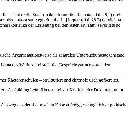
alls sieht er die Stadt (mala primum in urbe nata, dial. 28,2) und
vobis notiora sunt: ego de urbe [...] loquar (dial. 28,3) deutlich von
arakteristika der Erziehung bei den Alten erwähnt: severitate ac
ogische Argumentationsweise als zentralen Untersuchungsgegenstand.
schema des Werkes und stellt die Gesprächspartner sowie den
r Rhetorenschulen – strukturiert und chronologisch aufbereitet.
g, zur Ausbildung beim Rhetor und zur Kritik an der Deklamation im
usweg aus der rhetorischen Krise aufzeigt, wenngleich er politische