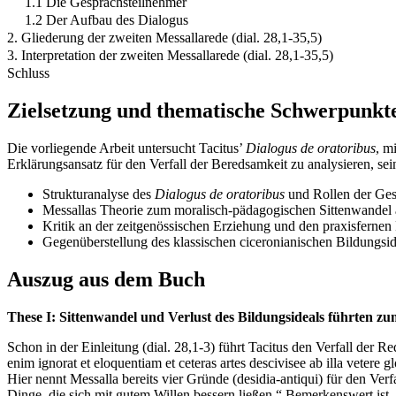
1.1 Die Gesprächsteilnehmer
1.2 Der Aufbau des Dialogus
2. Gliederung der zweiten Messallarede (dial. 28,1-35,5)
3. Interpretation der zweiten Messallarede (dial. 28,1-35,5)
Schluss
Zielsetzung und thematische Schwerpunkt
Die vorliegende Arbeit untersucht Tacitus’
Dialogus de oratoribus
, m
Erklärungsansatz für den Verfall der Beredsamkeit zu analysieren, se
Strukturanalyse des
Dialogus de oratoribus
und Rollen der Ges
Messallas Theorie zum moralisch-pädagogischen Sittenwandel 
Kritik an der zeitgenössischen Erziehung und den praxisfernen
Gegenüberstellung des klassischen ciceronianischen Bildungsid
Auszug aus dem Buch
These I: Sittenwandel und Verlust des Bildungsideals führten zu
Schon in der Einleitung (dial. 28,1-3) führt Tacitus den Verfall der Re
enim ignorat et eloquentiam et ceteras artes descivisee ab illa vetere 
Hier nennt Messalla bereits vier Gründe (desidia-antiqui) für den Ve
Dinge, die sich mit gutem Willen bessern ließen.“ Bemerkenswert ist, d