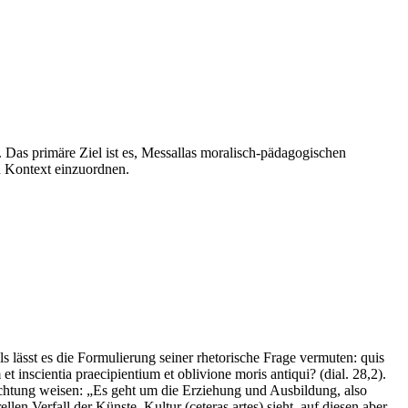
 Das primäre Ziel ist es, Messallas moralisch-pädagogischen
en Kontext einzuordnen.
lls lässt es die Formulierung seiner rhetorische Frage vermuten: quis
et inscientia praecipientium et oblivione moris antiqui? (dial. 28,2).
Richtung weisen: „Es geht um die Erziehung und Ausbildung, also
en Verfall der Künste, Kultur (ceteras artes) sieht, auf diesen aber