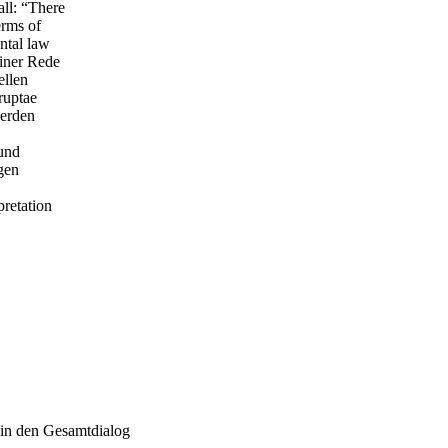
all: “There
erms of
ntal law
einer Rede
ellen
ruptae
werden
 und
gen
pretation
 in den Gesamtdialog