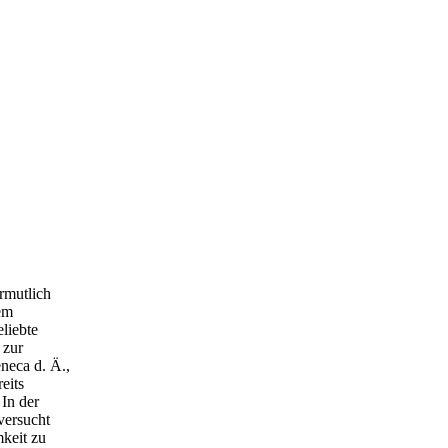
ermutlich
dem
eliebte
 zur
eneca d. Ä.,
eits
 In der
versucht
keit zu