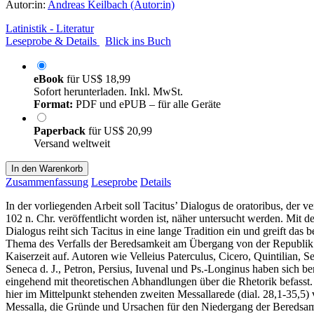
Autor:in:
Andreas Keilbach (Autor:in)
Latinistik - Literatur
Leseprobe & Details
Blick ins Buch
eBook
für
US$ 18,99
Sofort herunterladen. Inkl. MwSt.
Format:
PDF und ePUB – für alle Geräte
Paperback
für
US$ 20,99
Versand weltweit
In den Warenkorb
Zusammenfassung
Leseprobe
Details
In der vorliegenden Arbeit soll Tacitus’ Dialogus de oratoribus, der v
102 n. Chr. veröffentlicht worden ist, näher untersucht werden. Mit 
Dialogus reiht sich Tacitus in eine lange Tradition ein und greift das b
Thema des Verfalls der Beredsamkeit am Übergang von der Republik
Kaiserzeit auf. Autoren wie Velleius Paterculus, Cicero, Quintilian, S
Seneca d. J., Petron, Persius, Iuvenal und Ps.-Longinus haben sich ber
eingehend mit theoretischen Abhandlungen über die Rhetorik befasst.
hier im Mittelpunkt stehenden zweiten Messallarede (dial. 28,1-35,5) 
Messalla, die Gründe und Ursachen für den Niedergang der Beredsam