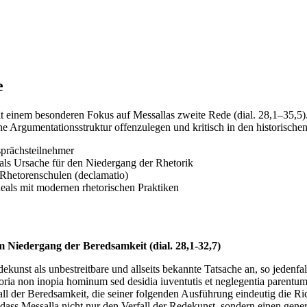
e
it einem besonderen Fokus auf Messallas zweite Rede (dial. 28,1–35,5).
ine Argumentationsstruktur offenzulegen und kritisch in den historisch
prächsteilnehmer
als Ursache für den Niedergang der Rhetorik
 Rhetorenschulen (declamatio)
eals mit modernen rhetorischen Praktiken
m Niedergang der Beredsamkeit (dial. 28,1-32,7)
dekunst als unbestreitbare und allseits bekannte Tatsache an, so jedenfa
gloria non inopia hominum sed desidia iuventutis et neglegentia parentum 
rfall der Beredsamkeit, die seiner folgenden Ausführung eindeutig die 
ass Messalla nicht nur den Verfall der Redekunst, sondern einen generell