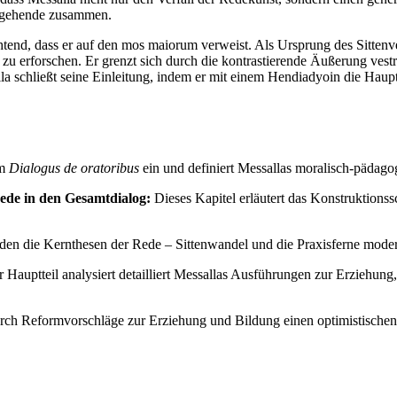
hergehende zusammen.
htend, dass er auf den mos maiorum verweist. Als Ursprung des Sittenverf
zu erforschen. Er grenzt sich durch die kontrastierende Äußerung vestra 
schließt seine Einleitung, indem er mit einem Hendiadyoin die Hauptch
im
Dialogus de oratoribus
ein und definiert Messallas moralisch-pädag
ede in den Gesamtdialog:
Dieses Kapitel erläutert das Konstruktions
en die Kernthesen der Rede – Sittenwandel und die Praxisferne moderne
 Hauptteil analysiert detailliert Messallas Ausführungen zur Erziehun
h Reformvorschläge zur Erziehung und Bildung einen optimistischen A