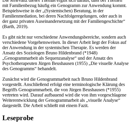
Die Relevanz dieses Themas ergibt sich daraus, dass bei Themen
mit Familienbezug häufig ein Genogramm zur Anwendung kommt.
Beispielsweise in der „(Systemischen) Beratung, in der
Familienmediation, bei deren Nachfolgeregelungen, oder auch in
der ganz privaten Auseinandersetzung mit der Familiengeschichte“
(Barth, 2019).
Es gibt nicht nur verschiedene Anwendungsbereiche, sondern auch
verschiedene Vorgehensweisen. In dieser Arbeit liegt der Fokus auf
der Anwendung in der systemischen Therapie. Es werden der
Ansatz des Soziologen Bruno Hildenbrand (*1948)
„Genogrammarbeit als Sequenzanalyse“ und der Ansatz des
Psychotherapeuten Jürgen Beushausen (1955) „Die visuelle Analyse
des Genogramms“ behandelt.
Zunächst wird die Genogrammarbeit nach Bruno Hildenbrand
vorgestellt. Anschließend erfolgt eine terminologische Klärung des
Begriffs Genogrammarbeit, die von Jürgen Beushausen (*1955)
vertreten wird. Darauf aufbauend wird die von ihm vorgeschlagene
Weiterentwicklung der Genogrammarbeit als „visuelle Analyse“
dargestellt. Die Arbeit schließt mit einem Fazit.
Leseprobe