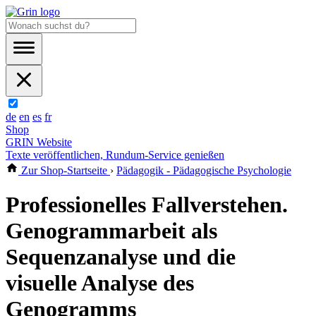
de
en
es
fr
Shop
GRIN Website
Texte veröffentlichen, Rundum-Service genießen
Zur Shop-Startseite
›
Pädagogik - Pädagogische Psychologie
Professionelles Fallverstehen.
Genogrammarbeit als
Sequenzanalyse und die
visuelle Analyse des
Genogramms