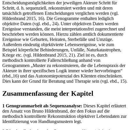
Entscheidungsmöglichkeiten der jeweiligen Akteure Schritt für
Schritt, d. h. sequenziell, rekonstruiert werden und mit deren
tatsächlich getroffenen Entscheidungen verglichen werden (vgl.
Hildenbrand 2015, 16). Die Genogramme enthalten lediglich
objektive Daten (vgl. ebd., 24). Unter objektiven Daten werden
Ereignisse verstanden, die meist interpretationsfrei zugerechnet und
beschrieben werden können. Hierzu zählen amtlich dokumentierte
Ereignisse wie Geburten, Heiraten, Sterbefälle und Umzüge.
Außerdem eindeutig objektivierte Lebensereignisse, wie zum
Beispiel körperliche Behinderungen, Unfälle, Naturkatastrophen,
Kriege etc. (vgl. Hildenbrand 2015, 21). Ziel ist es, durch
methodisch kontrollierte Fallerschließung anhand von
Genogrammen „Muster zu rekonstruieren, die die Lebenspraxis der
Akteure in ihrer spezifischen Logik immer wieder hervorbringen“
(ebd.,16) und das Autonomiepotenzial des Klienten einschränken.
Dies kann der Grund für Beratung und Therapie sein (vgl. ebd., 15).
Zusammenfassung der Kapitel
1 Genogrammarbeit als Sequenzanalyse:
Dieses Kapitel erläutert
den Ansatz von Bruno Hildenbrand, der den Fokus auf die
methodisch kontrollierte Rekonstruktion objektiver Lebensdaten zur
Identifizierung von Handlungsmustern legt.