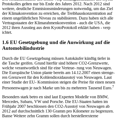
Protokolles gelten nur bis Ende des Jahres 2012. Nach 2012 sind
weitere, deutliche Emmisionsminderungen notwendig, um das Ziel
der Klimakonvention zu erreichen, die Treibhauskonzentration auf
einem ungefährlichen Niveau zu stabilisieren. Dazu haben sich alle
Vertragsstaaten der Klimarahmenkonvention - auch die USA, die
2012 ihren Ausstieg aus dem KyotoProtokoll erklärt haben - verp
ichtet.
1.6 EU Gesetzgebung und die Auswirkung auf die
Automobilindustrie
Durch die EU Gesetzgebung müssen Autokäufer künftig tiefer in
die Tasche greifen. Grund hierfür sind höhere CO2-Grenzwerte,
welche verantwortlich sind für eine Verteue- rung von Neuwagen.
Die Europäische Union plante bereits am 14.12.2007 einen strenge-
ren Grenzwert für den Kohlendioxidausstoÿ von Neuwagen. Laut
einer Studie der EU- Kommission steigen die Preise für einen neuen
7
Personenwagen je nach Marke um bis zu mehreren Tausend Euro.
Besonders stark betro en sind laut Experten Modelle von BMW,
Mercedes, Subaru, VW und Porsche. Die EU-Staaten hatten im
Frühjahr 2007 beschlossen den CO2-Ausstoÿ von Neuwagen ab
2012 auf durchschnittlich 130 Gramm pro Kilometer zu begrenzen.
Banse Weitere zehn Gramm sollen durch herstellerexterne