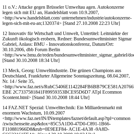
11 o.V.: Attacke gegen Brüsseler Umweltau agen. Autokonzerne
legen sich mit EU an, Handelsblatt vom 10.9.2007,
<http://www.handelsblatt.com/ unternehmen/industrie/autokonzerne-
legen-sich-mit-eu-an;1320374> [Stand 27.10.2008 22:23 Uhr]
12 Innovativ für Wirtschaft und Umwelt, Untertitel: Leitmärkte der
Zukunft ökologisch erobern, Redner: Bundesumweltminister Sigmar
Gabriel, Anlass: BMU - Innovationskonferenz, Datum/Ort:
30.10.2006, dbb Forum Berlin
<http://www.bmu.de/reden/bundesumweltminister_sigmar_gabriel/d
[Stand 30.10.2008 18:34 Uhr]
13 Meck, Georg: Umweltindustrie. Die grünen Champions aus
Deutschland, Frankfurter Allgemeine Sonntagszeitung, 08.04.2007,
Nr. 14 / Seite 35,
<http://www.faz.net/s/RubC5406E1142284FB6BB79CE581A20766
EBE 2C7337581841F89959353BCE95D6D7 ATpl Ecommon
Scontent.html> [Stand 30.10.2008 18:44 Uhr]
14 FAZ.NET Spezial: Umwelttechnik: Ein Milliardenmarkt mit
enormem Wachstum, 10.09.2007
<http://www.faz.net/IN/INtemplates/faznet/default.asp?tpl=common
/zwischenseite.asp&dox=85C5A1D0-47D0-C891-1B66-
F110881966D8&rub=0E9EEF84- AC1E-4A38 -9A8D-