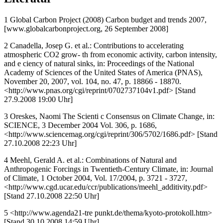
1 Global Carbon Project (2008) Carbon budget and trends 2007,
[www.globalcarbonproject.org, 26 September 2008]
2 Canadella, Josep G. et al.: Contributions to accelerating
atmospheric CO2 grow- th from economic activity, carbon intensity,
and e ciency of natural sinks, in: Proceedings of the National
Academy of Sciences of the United States of America (PNAS),
November 20, 2007, vol. 104, no. 47, p. 18866 - 18870.
<http://www.pnas.org/cgi/reprint/0702737104v1.pdf> [Stand
27.9.2008 19:00 Uhr]
3 Oreskes, Naomi The Scienti c Consensus on Climate Change, in:
SCIENCE, 3 December 2004 Vol. 306, p. 1686,
<http://www.sciencemag.org/cgi/reprint/306/5702/1686.pdf> [Stand
27.10.2008 22:23 Uhr]
4 Meehl, Gerald A. et al.: Combinations of Natural and
Anthropogenic Forcings in Twentieth-Century Climate, in: Journal
of Climate, 1 October 2004, Vol. 17/2004, p. 3721 - 3727,
<http://www.cgd.ucar.edu/ccr/publications/meehl_additivity.pdf>
[Stand 27.10.2008 22:50 Uhr]
5 <http://www.agenda21-tre punkt.de/thema/kyoto-protokoll.htm>
[Stand 30.10.2008 14:59 Uhr]