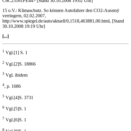
C6C23161FE44> [Stand 30.10.2008 19:02 Uhr]
15 o.V.: Klimaschutz. So können Autofahrer den CO2-Ausstoÿ
verringern, 02.02.2007,
http://www.spiegel.de/auto/aktuell/0,1518,463881,00.html, [Stand
30.10.2008 19:19 Uhr]
[...]
1
Vgl.[1] S. 1
2
Vgl.[2]S. 18866
3
Vgl. ibidem
4
, p. 1686
5
Vgl.[4]S. 3731
6
Vgl.[5]S. 1
7
Vgl.[6]S. 1
8