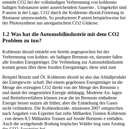
entsteht CO2 bei der vollständigen Verbrennung von kohlensto
haltigen Substanzen unter ausreichendem Sauersto . Umgekehrt sind
P anzen in der Lage, CO2 durch die Kohlensto dioxid-Fixierung in
Biomasse umzuwandeln. So produzieren P anzen beispielsweise bei
der Photosynthese aus anorganischem CO2 Glukose.
1.2 Was hat die Automobilindustrie mit dem CO2
Problem zu tun?
Kohlensto dioxid entsteht wie bereits angesprochen bei der
Verbrennung von kohlen- sto haltigen Brennsto en, darunter fallen
alle fossilen Energieträger. Die Verbindung zur Automobilindustrie
kommt genau über diese fossilen Energieträger, diese sind zum
Beispiel Benzin und Öl. Kohlensto dioxid ist also das Abfallprodukt
der Energiewirt- schaft. Bei einem gegebenen Energieträger ist die
Menge des erzeugten CO2 direkt von der Menge des Brennsto s
und damit der umgesetzten Energie abhängig. Moderne An- lagen
und Betriebsverfahren können zwar die im Brennsto enthaltene
Energie besser nutzen als früher, aber die Entstehung des Gases
nicht verhindern. Die Kohlendioxide- missionen 2007 entsprechen
nach Angaben von Experten fast zehn Milliarden Tonnen Kohlensto
, von denen 8,5 Milliarden Tonnen auf fossile Brennsto e entfallen.
Auch die weitgehende Rodung tropischer Wälder trug zum Anstieg
des CO2-Ausstoÿes bei.