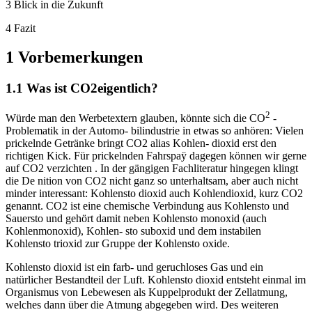
3 Blick in die Zukunft
4 Fazit
1 Vorbemerkungen
1.1 Was ist CO2eigentlich?
2
Würde man den Werbetextern glauben, könnte sich die CO
-
Problematik in der Automo- bilindustrie in etwas so anhören: Vielen
prickelnde Getränke bringt CO2 alias Kohlen- dioxid erst den
richtigen Kick. Für prickelnden Fahrspaÿ dagegen können wir gerne
auf CO2 verzichten . In der gängigen Fachliteratur hingegen klingt
die De nition von CO2 nicht ganz so unterhaltsam, aber auch nicht
minder interessant: Kohlensto dioxid auch Kohlendioxid, kurz CO2
genannt. CO2 ist eine chemische Verbindung aus Kohlensto und
Sauersto und gehört damit neben Kohlensto monoxid (auch
Kohlenmonoxid), Kohlen- sto suboxid und dem instabilen
Kohlensto trioxid zur Gruppe der Kohlensto oxide.
Kohlensto dioxid ist ein farb- und geruchloses Gas und ein
natürlicher Bestandteil der Luft. Kohlensto dioxid entsteht einmal im
Organismus von Lebewesen als Kuppelprodukt der Zellatmung,
welches dann über die Atmung abgegeben wird. Des weiteren