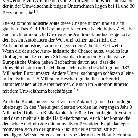
Verwertung von Abfall einen von 25 Prozent. Die Wachstumsraten
der in der Umwelttechnik tätigen Unternehmen liegen bei 11 und 30
14
Prozent im Jahr.
Die Automobilindustrie sollte diese Chance nutzen und an sich
glauben. Das Ziel 120 Gramm pro Kilometer ist ein hohes Ziel, aber
auch nicht unmöglich. Die deutsche Au- tomobilindustrie gehört zu
den besten Autobauern der Welt und keiner, auch nicht die
Automobilindustrie, kann sich gegen den Zahn der Zeit wehren.
Wenn die deutsche Auto- industrie die Chance nutzt, wird es laut
Umfragen nicht zu einem Stellenabbau kommen. Für die ganze
Europäische Union gehen Beobachter davon aus, dass die
Umweltindustrie rund 2 Millionen Menschen beschäftigt und 183
Milliarden Euro umsetzt. Andere Unter- suchungen schätzen alleine
in Deutschland 1,5 Millionen Beschäftigte in diesem Bereich.
Darunter fallen auch Arbeitnehmer, die sich im Automobilumfeld
15
mit dem Umweltthema beschäftigen.
Auch die Kapitalanleger sind von der Zukunft grüner Technologien
überzeugt. In den Vereinigten Staaten wurden im vergangen Jahr 3
Milliarden Dollar an Risikokapital in grüne Technologien investiert -
und damit mehr als in die Halbleiterbranche. Auch hier könnte die
deutsche Autoindustrie mit innovativen Produkten Kapitalanleger
motivieren sich an der grünen Zukunft der Autoindustrie zu
beteiligen. Wir stehen vor einem Hype, der mit der New Economy