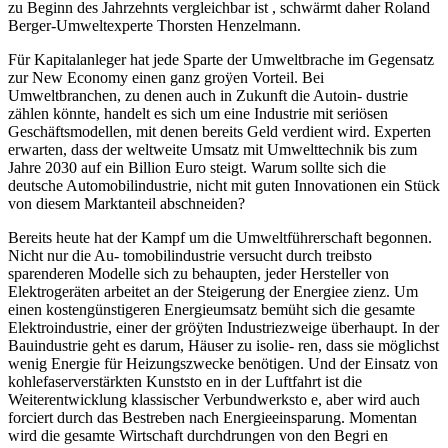
zu Beginn des Jahrzehnts vergleichbar ist , schwärmt daher Roland
Berger-Umweltexperte Thorsten Henzelmann.
Für Kapitalanleger hat jede Sparte der Umweltbrache im Gegensatz
zur New Economy einen ganz groÿen Vorteil. Bei
Umweltbranchen, zu denen auch in Zukunft die Autoin- dustrie
zählen könnte, handelt es sich um eine Industrie mit seriösen
Geschäftsmodellen, mit denen bereits Geld verdient wird. Experten
erwarten, dass der weltweite Umsatz mit Umwelttechnik bis zum
Jahre 2030 auf ein Billion Euro steigt. Warum sollte sich die
deutsche Automobilindustrie, nicht mit guten Innovationen ein Stück
von diesem Marktanteil abschneiden?
Bereits heute hat der Kampf um die Umweltführerschaft begonnen.
Nicht nur die Au- tomobilindustrie versucht durch treibsto
sparenderen Modelle sich zu behaupten, jeder Hersteller von
Elektrogeräten arbeitet an der Steigerung der Energiee zienz. Um
einen kostengünstigeren Energieumsatz bemüht sich die gesamte
Elektroindustrie, einer der gröÿten Industriezweige überhaupt. In der
Bauindustrie geht es darum, Häuser zu isolie- ren, dass sie möglichst
wenig Energie für Heizungszwecke benötigen. Und der Einsatz von
kohlefaserverstärkten Kunststo en in der Luftfahrt ist die
Weiterentwicklung klassischer Verbundwerksto e, aber wird auch
forciert durch das Bestreben nach Energieeinsparung. Momentan
wird die gesamte Wirtschaft durchdrungen von den Begri en