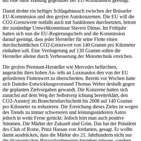
auf eine harte Haltung gegenüber der EU-Kommission geeinigt.
Damit drohte ein heftiger Schlagabtausch zwischen der Brüsseler
EU-Kommission und den groÿen Autokonzernen. Die EU will die
CO2-Grenzwerte notfalls auch mit Sanktionen durchsetzten, betont
der zuständige Umweltkommissar Stavros Dimas. Im Frühjahr
hatten sich nun die EU-Regierungschefs und die Kommission
darauf geeinigt, dass jeder Hersteller für seine Flotte einen
durchschnittlichen CO2-Grenzwert von 140 Gramm pro Kilometer
einhalten soll. Eine Verringerung auf 130 Gramm sollen die
Hersteller alleine durch Verbesserung der Motortechnik erreichen.
Die groÿen Premium-Hersteller wie Mercedes befürchten,
angesichts ihres hohen An- teils an Luxusautos den von der EU
geforderten Flottenwert zu überschreiten. Bereits vor Wochen hatte
sich Daimler-Entwicklungsvorstand Thomas Weber deshalb gegen
die geplanten Zielvorgaben gewandt. Die Konzerne hatten sich
zunächst auf dem Weg der Selbstverp ichtung bereiterklärt, den
CO2-Ausstoÿ im Branchendurchschnitt bis 2008 auf 140 Gramm
pro Kilometer zu reduzieren. Die Erreichung dieses Zieles ist wegen
des Trends zu immer schwereren und leistungsstärkeren Autos
jedoch in weite Ferne gerückt. Jedoch hört man auch positive
Stimmen. Die Märkte der Zukunft sind Grün. Das hat der Präsident
des Club of Rome, Prinz Hassan von Jordanien, gesagt. Er wollte
damit ausdrücken, dass die Märkte des 21. Jahrhunderts nicht nur
die ökonomischen Herausforderungen bestehen müssen, sondern