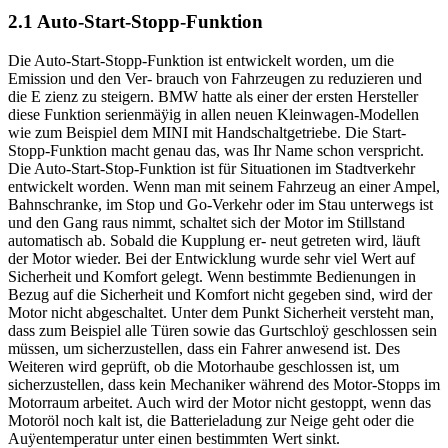
2.1 Auto-Start-Stopp-Funktion
Die Auto-Start-Stopp-Funktion ist entwickelt worden, um die
Emission und den Ver- brauch von Fahrzeugen zu reduzieren und
die E zienz zu steigern. BMW hatte als einer der ersten Hersteller
diese Funktion serienmäÿig in allen neuen Kleinwagen-Modellen
wie zum Beispiel dem MINI mit Handschaltgetriebe. Die Start-
Stopp-Funktion macht genau das, was Ihr Name schon verspricht.
Die Auto-Start-Stop-Funktion ist für Situationen im Stadtverkehr
entwickelt worden. Wenn man mit seinem Fahrzeug an einer Ampel,
Bahnschranke, im Stop und Go-Verkehr oder im Stau unterwegs ist
und den Gang raus nimmt, schaltet sich der Motor im Stillstand
automatisch ab. Sobald die Kupplung er- neut getreten wird, läuft
der Motor wieder. Bei der Entwicklung wurde sehr viel Wert auf
Sicherheit und Komfort gelegt. Wenn bestimmte Bedienungen in
Bezug auf die Sicherheit und Komfort nicht gegeben sind, wird der
Motor nicht abgeschaltet. Unter dem Punkt Sicherheit versteht man,
dass zum Beispiel alle Türen sowie das Gurtschloÿ geschlossen sein
müssen, um sicherzustellen, dass ein Fahrer anwesend ist. Des
Weiteren wird geprüft, ob die Motorhaube geschlossen ist, um
sicherzustellen, dass kein Mechaniker während des Motor-Stopps im
Motorraum arbeitet. Auch wird der Motor nicht gestoppt, wenn das
Motoröl noch kalt ist, die Batterieladung zur Neige geht oder die
Auÿentemperatur unter einen bestimmten Wert sinkt.