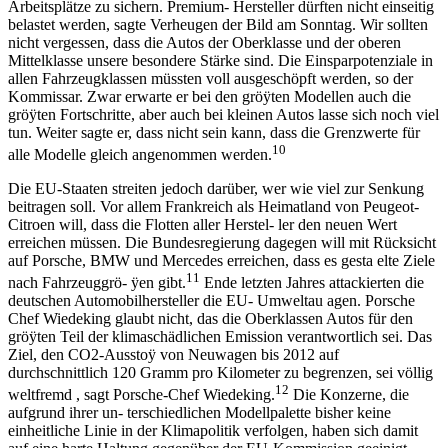
Arbeitsplätze zu sichern. Premium- Hersteller dürften nicht einseitig
belastet werden, sagte Verheugen der Bild am Sonntag. Wir sollten
nicht vergessen, dass die Autos der Oberklasse und der oberen
Mittelklasse unsere besondere Stärke sind. Die Einsparpotenziale in
allen Fahrzeugklassen müssten voll ausgeschöpft werden, so der
Kommissar. Zwar erwarte er bei den gröÿten Modellen auch die
gröÿten Fortschritte, aber auch bei kleinen Autos lasse sich noch viel
tun. Weiter sagte er, dass nicht sein kann, dass die Grenzwerte für
10
alle Modelle gleich angenommen werden.
Die EU-Staaten streiten jedoch darüber, wer wie viel zur Senkung
beitragen soll. Vor allem Frankreich als Heimatland von Peugeot-
Citroen will, dass die Flotten aller Herstel- ler den neuen Wert
erreichen müssen. Die Bundesregierung dagegen will mit Rücksicht
auf Porsche, BMW und Mercedes erreichen, dass es gesta elte Ziele
11
nach Fahrzeuggrö- ÿen gibt.
Ende letzten Jahres attackierten die
deutschen Automobilhersteller die EU- Umweltau agen. Porsche
Chef Wiedeking glaubt nicht, das die Oberklassen Autos für den
gröÿten Teil der klimaschädlichen Emission verantwortlich sei. Das
Ziel, den CO2-Ausstoÿ von Neuwagen bis 2012 auf
durchschnittlich 120 Gramm pro Kilometer zu begrenzen, sei völlig
12
weltfremd , sagt Porsche-Chef Wiedeking.
Die Konzerne, die
aufgrund ihrer un- terschiedlichen Modellpalette bisher keine
einheitliche Linie in der Klimapolitik verfolgen, haben sich damit