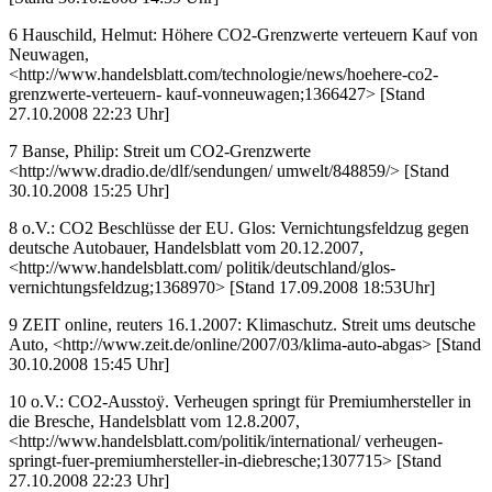
6 Hauschild, Helmut: Höhere CO2-Grenzwerte verteuern Kauf von
Neuwagen,
<http://www.handelsblatt.com/technologie/news/hoehere-co2-
grenzwerte-verteuern- kauf-vonneuwagen;1366427> [Stand
27.10.2008 22:23 Uhr]
7 Banse, Philip: Streit um CO2-Grenzwerte
<http://www.dradio.de/dlf/sendungen/ umwelt/848859/> [Stand
30.10.2008 15:25 Uhr]
8 o.V.: CO2 Beschlüsse der EU. Glos: Vernichtungsfeldzug gegen
deutsche Autobauer, Handelsblatt vom 20.12.2007,
<http://www.handelsblatt.com/ politik/deutschland/glos-
vernichtungsfeldzug;1368970> [Stand 17.09.2008 18:53Uhr]
9 ZEIT online, reuters 16.1.2007: Klimaschutz. Streit ums deutsche
Auto, <http://www.zeit.de/online/2007/03/klima-auto-abgas> [Stand
30.10.2008 15:45 Uhr]
10 o.V.: CO2-Ausstoÿ. Verheugen springt für Premiumhersteller in
die Bresche, Handelsblatt vom 12.8.2007,
<http://www.handelsblatt.com/politik/international/ verheugen-
springt-fuer-premiumhersteller-in-diebresche;1307715> [Stand
27.10.2008 22:23 Uhr]