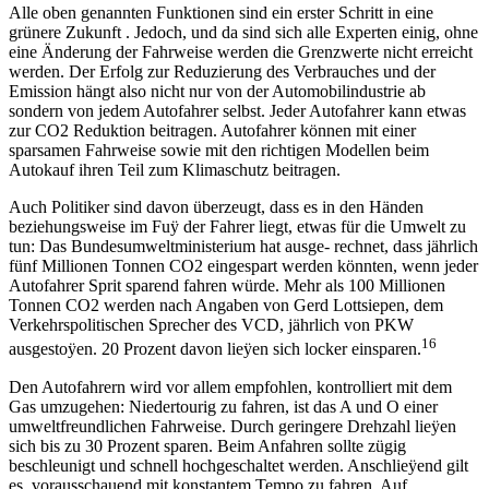
Alle oben genannten Funktionen sind ein erster Schritt in eine
grünere Zukunft . Jedoch, und da sind sich alle Experten einig, ohne
eine Änderung der Fahrweise werden die Grenzwerte nicht erreicht
werden. Der Erfolg zur Reduzierung des Verbrauches und der
Emission hängt also nicht nur von der Automobilindustrie ab
sondern von jedem Autofahrer selbst. Jeder Autofahrer kann etwas
zur CO2 Reduktion beitragen. Autofahrer können mit einer
sparsamen Fahrweise sowie mit den richtigen Modellen beim
Autokauf ihren Teil zum Klimaschutz beitragen.
Auch Politiker sind davon überzeugt, dass es in den Händen
beziehungsweise im Fuÿ der Fahrer liegt, etwas für die Umwelt zu
tun: Das Bundesumweltministerium hat ausge- rechnet, dass jährlich
fünf Millionen Tonnen CO2 eingespart werden könnten, wenn jeder
Autofahrer Sprit sparend fahren würde. Mehr als 100 Millionen
Tonnen CO2 werden nach Angaben von Gerd Lottsiepen, dem
Verkehrspolitischen Sprecher des VCD, jährlich von PKW
16
ausgestoÿen. 20 Prozent davon lieÿen sich locker einsparen.
Den Autofahrern wird vor allem empfohlen, kontrolliert mit dem
Gas umzugehen: Niedertourig zu fahren, ist das A und O einer
umweltfreundlichen Fahrweise. Durch geringere Drehzahl lieÿen
sich bis zu 30 Prozent sparen. Beim Anfahren sollte zügig
beschleunigt und schnell hochgeschaltet werden. Anschlieÿend gilt
es, vorausschauend mit konstantem Tempo zu fahren. Auf