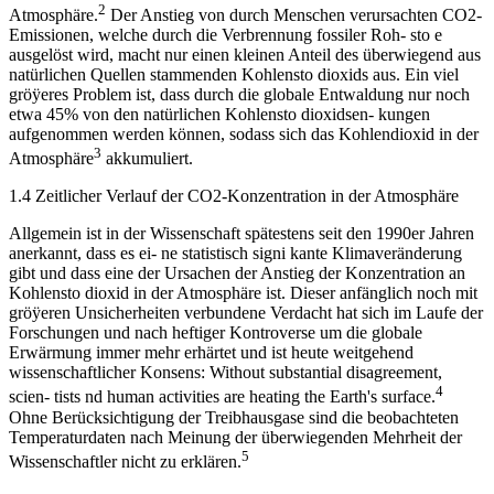
2
Atmosphäre.
Der Anstieg von durch Menschen verursachten CO2-
Emissionen, welche durch die Verbrennung fossiler Roh- sto e
ausgelöst wird, macht nur einen kleinen Anteil des überwiegend aus
natürlichen Quellen stammenden Kohlensto dioxids aus. Ein viel
gröÿeres Problem ist, dass durch die globale Entwaldung nur noch
etwa 45% von den natürlichen Kohlensto dioxidsen- kungen
aufgenommen werden können, sodass sich das Kohlendioxid in der
3
Atmosphäre
akkumuliert.
1.4 Zeitlicher Verlauf der CO2-Konzentration in der Atmosphäre
Allgemein ist in der Wissenschaft spätestens seit den 1990er Jahren
anerkannt, dass es ei- ne statistisch signi kante Klimaveränderung
gibt und dass eine der Ursachen der Anstieg der Konzentration an
Kohlensto dioxid in der Atmosphäre ist. Dieser anfänglich noch mit
gröÿeren Unsicherheiten verbundene Verdacht hat sich im Laufe der
Forschungen und nach heftiger Kontroverse um die globale
Erwärmung immer mehr erhärtet und ist heute weitgehend
wissenschaftlicher Konsens: Without substantial disagreement,
4
scien- tists nd human activities are heating the Earth's surface.
Ohne Berücksichtigung der Treibhausgase sind die beobachteten
Temperaturdaten nach Meinung der überwiegenden Mehrheit der
5
Wissenschaftler nicht zu erklären.