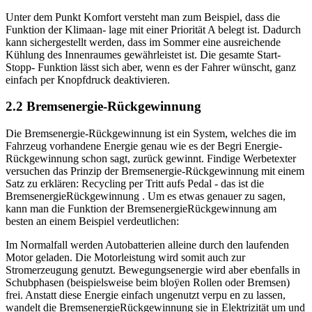
Unter dem Punkt Komfort versteht man zum Beispiel, dass die
Funktion der Klimaan- lage mit einer Priorität A belegt ist. Dadurch
kann sichergestellt werden, dass im Sommer eine ausreichende
Kühlung des Innenraumes gewährleistet ist. Die gesamte Start-
Stopp- Funktion lässt sich aber, wenn es der Fahrer wünscht, ganz
einfach per Knopfdruck deaktivieren.
2.2 Bremsenergie-Rückgewinnung
Die Bremsenergie-Rückgewinnung ist ein System, welches die im
Fahrzeug vorhandene Energie genau wie es der Begri Energie-
Rückgewinnung schon sagt, zurück gewinnt. Findige Werbetexter
versuchen das Prinzip der Bremsenergie-Rückgewinnung mit einem
Satz zu erklären: Recycling per Tritt aufs Pedal - das ist die
BremsenergieRückgewinnung . Um es etwas genauer zu sagen,
kann man die Funktion der BremsenergieRückgewinnung am
besten an einem Beispiel verdeutlichen:
Im Normalfall werden Autobatterien alleine durch den laufenden
Motor geladen. Die Motorleistung wird somit auch zur
Stromerzeugung genutzt. Bewegungsenergie wird aber ebenfalls in
Schubphasen (beispielsweise beim bloÿen Rollen oder Bremsen)
frei. Anstatt diese Energie einfach ungenutzt verpu en zu lassen,
wandelt die BremsenergieRückgewinnung sie in Elektrizität um und