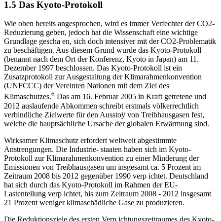
1.5 Das Kyoto-Protokoll
Wie oben bereits angesprochen, wird es immer Verfechter der CO2-
Reduzierung geben, jedoch hat die Wissenschaft eine wichtige
Grundlage gescha en, sich doch intensiver mit der CO2-Problematik
zu beschäftigen. Aus diesem Grund wurde das Kyoto-Protokoll
(benannt nach dem Ort der Konferenz, Kyoto in Japan) am 11.
Dezember 1997 beschlossen. Das Kyoto-Protokoll ist ein
Zusatzprotokoll zur Ausgestaltung der Klimarahmenkonvention
(UNFCCC) der Vereinten Nationen mit dem Ziel des
6
Klimaschutzes.
Das am 16. Februar 2005 in Kraft getretene und
2012 auslaufende Abkommen schreibt erstmals völkerrechtlich
verbindliche Zielwerte für den Ausstoÿ von Treibhausgasen fest,
welche die hauptsächliche Ursache der globalen Erwärmung sind.
Wirksamer Klimaschutz erfordert weltweit abgestimmte
Anstrengungen. Die Industrie- staaten haben sich im Kyoto-
Protokoll zur Klimarahmenkonvention zu einer Minderung der
Emissionen von Treibhausgasen um insgesamt ca. 5 Prozent im
Zeitraum 2008 bis 2012 gegenüber 1990 verp ichtet. Deutschland
hat sich durch das Kyoto-Protokoll im Rahmen der EU-
Lastenteilung verp ichtet, bis zum Zeitraum 2008 - 2012 insgesamt
21 Prozent weniger klimaschädliche Gase zu produzieren.
Die Reduktionsziele des ersten Verp ichtungszeitraumes des Kyoto-