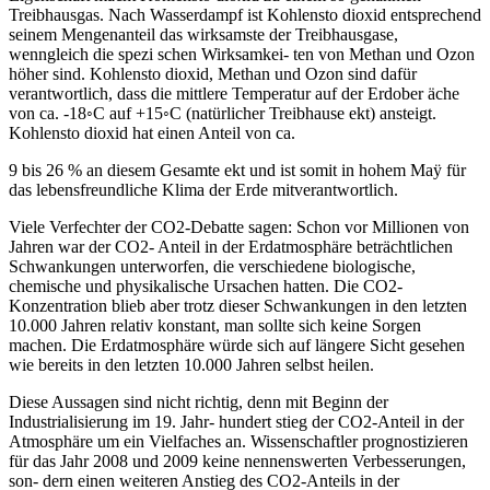
Treibhausgas. Nach Wasserdampf ist Kohlensto dioxid entsprechend
seinem Mengenanteil das wirksamste der Treibhausgase,
wenngleich die spezi schen Wirksamkei- ten von Methan und Ozon
höher sind. Kohlensto dioxid, Methan und Ozon sind dafür
verantwortlich, dass die mittlere Temperatur auf der Erdober äche
von ca. -18◦C auf +15◦C (natürlicher Treibhause ekt) ansteigt.
Kohlensto dioxid hat einen Anteil von ca.
9 bis 26 % an diesem Gesamte ekt und ist somit in hohem Maÿ für
das lebensfreundliche Klima der Erde mitverantwortlich.
Viele Verfechter der CO2-Debatte sagen: Schon vor Millionen von
Jahren war der CO2- Anteil in der Erdatmosphäre beträchtlichen
Schwankungen unterworfen, die verschiedene biologische,
chemische und physikalische Ursachen hatten. Die CO2-
Konzentration blieb aber trotz dieser Schwankungen in den letzten
10.000 Jahren relativ konstant, man sollte sich keine Sorgen
machen. Die Erdatmosphäre würde sich auf längere Sicht gesehen
wie bereits in den letzten 10.000 Jahren selbst heilen.
Diese Aussagen sind nicht richtig, denn mit Beginn der
Industrialisierung im 19. Jahr- hundert stieg der CO2-Anteil in der
Atmosphäre um ein Vielfaches an. Wissenschaftler prognostizieren
für das Jahr 2008 und 2009 keine nennenswerten Verbesserungen,
son- dern einen weiteren Anstieg des CO2-Anteils in der