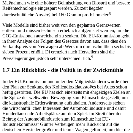
Maÿnahmen wie eine höhere Beimischung von Biosprit und bessere
Reifentechnologie eingespart werden. Zurzeit liegtder
8
durchschnittliche Ausstoÿ bei 160 Gramm pro Kilometer.
Viele Modelle sind bisher weit von den geplanten Grenzwerten
entfernt und müssen technisch erheblich aufgerüstet werden, um die
CO2-Emissionen ausreichend zu senken. Die EU-Kommission geht
in ihrer Analyse der Folgen des Gesetzes davon aus, dass dies den
Verkaufspreis von Neuwagen ab Werk um durchschnittlich sechs bis
sieben Prozent erhöht. Di erenziert nach Herstellern sind die
9
Preissteigerungen jedoch sehr unterschied- lich.
1.7 Ein Rückblick - die Politik in der Zwickmühle
In der EU-Kommission und unter den Mitgliedsländern wurde über
den Plan zur Senkung des Kohlendioxidausstoÿes bei Autos schon
heftig gestritten. Die EU hat sich einerseits mit ehrgeizigen Zielen an
die Spitze der weltweiten Bewegung zum Klimaschutz gestellt, um
die katastrophale Erderwärmung aufzuhalten. Andererseits stehen
die wirtschaftli- chen Interessen der Automobilindustrie und damit
Hunderttausende Arbeitsplätze auf dem Spiel. Im Streit über den
Beitrag der Automobilindustrie zum Klimaschutz hat EU-
Industriekommissar Günter Verheugen mehr Rücksicht auf die
deutschen Hersteller groÿer und teurer Wagen gefordert, um hier die