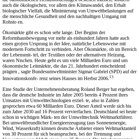
auch die ökologischen, vor allem den Klimawandel, den Erhalt
biologischer Vielfalt, die Minimierung von Umweltbelastungen auf
die menschliche Gesundheit und den nachhaltigen Umgang mit
Rohsto en.
Ökomärkte gibt es schon sehr lange. Der Beginn der
Reformhausbewegung vor mehr als einhundert Jahren hatte auch
einen groÿen Ursprung in der Idee, natürliche Lebensweise mit
modernem Fortschritt zu verbinden. Aber Ökomärkte, ob im Bereich
der Lebensmit- tel, der Textilien oder der alternativen Heizung,
waren Nischen. Heute geht es um viele Milliarden Euro und um
ökonomische Leitmärkte, die das 21. Jahrhundert entscheidend
prägten , sagte Bundesumweltminister Sigmar Gabriel (SPD) auf der
13
Innovationskonfe- renz seines Hauses im Herbst 2006.
Eine Studie der Unternehmensberatung Roland Berger hat ergeben,
dass die deutsche Industrie im Jahre 2005 bereits 4 Prozent ihres
Umsatzes mit Umwelttechnologien erziel- te, also in Zahlen
gesprochen etwa 60 Milliarden Euro. Dieser Anteil werde sich bis
zum Jahre 2030 auf 16 Prozent vervierfachen. Deutschland sei heute
schon in wichtigen Märk- ten der Umwelttechnik Weltmarktführer.
Bei umweltfreundlicher Energieerzeugung (aus Sonnenenergie,
Wind, Wasserkraft) können deutsche Anbieter einen Weltmarktanteil
von 30 Prozent für sich beanspruchen, bei der Trennung und