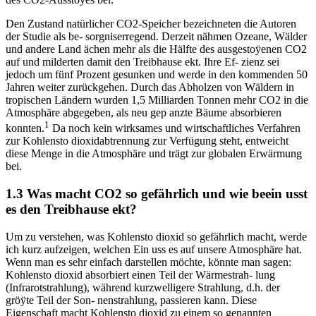
Den Zustand natürlicher CO2-Speicher bezeichneten die Autoren
der Studie als be- sorgniserregend. Derzeit nähmen Ozeane, Wälder
und andere Land ächen mehr als die Hälfte des ausgestoÿenen CO2
auf und milderten damit den Treibhause ekt. Ihre Ef- zienz sei
jedoch um fünf Prozent gesunken und werde in den kommenden 50
Jahren weiter zurückgehen. Durch das Abholzen von Wäldern in
tropischen Ländern wurden 1,5 Milliarden Tonnen mehr CO2 in die
Atmosphäre abgegeben, als neu gep anzte Bäume absorbieren
1
konnten.
Da noch kein wirksames und wirtschaftliches Verfahren
zur Kohlensto dioxidabtrennung zur Verfügung steht, entweicht
diese Menge in die Atmosphäre und trägt zur globalen Erwärmung
bei.
1.3 Was macht CO2 so gefährlich und wie beein usst
es den Treibhause ekt?
Um zu verstehen, was Kohlensto dioxid so gefährlich macht, werde
ich kurz aufzeigen, welchen Ein uss es auf unsere Atmosphäre hat.
Wenn man es sehr einfach darstellen möchte, könnte man sagen:
Kohlensto dioxid absorbiert einen Teil der Wärmestrah- lung
(Infrarotstrahlung), während kurzwelligere Strahlung, d.h. der
gröÿte Teil der Son- nenstrahlung, passieren kann. Diese
Eigenschaft macht Kohlensto dioxid zu einem so genannten