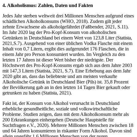
4. Alkoholismus: Zahlen, Daten und Fakten
Jedes Jahr sterben weltweit drei Millionen Menschen aufgrund eines
schädlichen Alkoholkonsums (WHO, 2018). Zudem gilt jeder
zehnte Erwachsene als alkoholgefährdet (Faßbender, 2021, S.11).
Im Jahr 2020 lag der Pro-Kopf-Konsum von alkoholischen
Getränken in Deutschland bei einem Wert von 123,8 Liter (Statista,
2021,S.7). Ausgehend von einer üblichen Vodka Flasche mit einem
Inhalt von 0,7 Litern, ergibt dies aufgerundet 176 Flaschen, die in
einem Jahr pro Person konsumiert wurden. Im Vergleich zu den
letzten 17 Jahren ist dieser Wert bisher der niedrigste. Der
Höchstwert des Pro-Kopf-Konsums ergab sich aus dem Jahre 2003
mit 147,3 Litern (Statista, 2021, S.7). Eine Erhebung aus dem Jahr
2020 gibt an, dass das beliebteste und am meisten verkaufte
Alkoholische Getränk in Deutschland Bier (Pils) ist. 35,8 Prozent
der Bevölkerung gab an in den letzten 14 Tagen Bier gekauft oder
getrunken zu haben (Statista, 2021).
Fakt ist, der Konsum von Alkohol verursacht in Deutschland
erhebliche gesundheitliche, soziale und volkswirtschaftliche
Probleme. Studien zeigen, dass mit dem Alkoholkonsum mehr als
200 Erkrankungen einhergehen (Deutsche Hauptstelle für
Suchtfragen e.V., 2020). Mehrere Millionen Menschen zwischen 18
und 64 Jahren konsumieren in riskanter Form Alkohol. Davon sind
allein ungefähr 1,6 Millionen Menschen von der puren