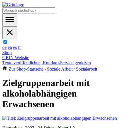
de
en
es
fr
Shop
GRIN Website
Texte veröffentlichen, Rundum-Service genießen
Zur Shop-Startseite
›
Soziale Arbeit / Sozialarbeit
Zielgruppenarbeit mit
alkoholabhängigen
Erwachsenen
Hausarbeit , 2022 , 24 Seiten , Note: 1,3