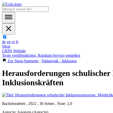
de
en
es
fr
Shop
GRIN Website
Texte veröffentlichen, Rundum-Service genießen
Zur Shop-Startseite
›
Pädagogik - Inklusion
Herausforderungen schulischer 
Inklusionskräften
Bachelorarbeit , 2022 , 36 Seiten , Note: 2,0
Autor:in:
Anonym (Autor:in)