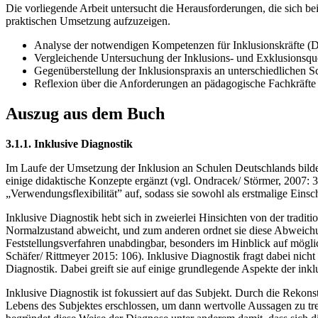
Die vorliegende Arbeit untersucht die Herausforderungen, die sich be
praktischen Umsetzung aufzuzeigen.
Analyse der notwendigen Kompetenzen für Inklusionskräfte (D
Vergleichende Untersuchung der Inklusions- und Exklusionsq
Gegenüberstellung der Inklusionspraxis an unterschiedlichen
Reflexion über die Anforderungen an pädagogische Fachkräfte 
Auszug aus dem Buch
3.1.1. Inklusive Diagnostik
Im Laufe der Umsetzung der Inklusion an Schulen Deutschlands bilde
einige didaktische Konzepte ergänzt (vgl. Ondracek/ Störmer, 2007: 
„Verwendungsflexibilität” auf, sodass sie sowohl als erstmalige Einsc
Inklusive Diagnostik hebt sich in zweierlei Hinsichten von der tradi
Normalzustand abweicht, und zum anderen ordnet sie diese Abweichun
Feststellungsverfahren unabdingbar, besonders im Hinblick auf möglich
Schäfer/ Rittmeyer 2015: 106). Inklusive Diagnostik fragt dabei nich
Diagnostik. Dabei greift sie auf einige grundlegende Aspekte der ink
Inklusive Diagnostik ist fokussiert auf das Subjekt. Durch die Reko
Lebens des Subjektes erschlossen, um dann wertvolle Aussagen zu tre