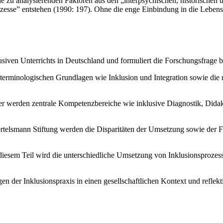
e zu analysierenden Faktoren aus den „interpsychischen, historischen u
zesse” entstehen (1990: 197). Ohne die enge Einbindung in die Lebens
usiven Unterrichts in Deutschland und formuliert die Forschungsfrage 
ie terminologischen Grundlagen wie Inklusion und Integration sowie d
r werden zentrale Kompetenzbereiche wie inklusive Diagnostik, Didakt
rtelsmann Stiftung werden die Disparitäten der Umsetzung sowie der
diesem Teil wird die unterschiedliche Umsetzung von Inklusionsprozes
ngen der Inklusionspraxis in einen gesellschaftlichen Kontext und refle