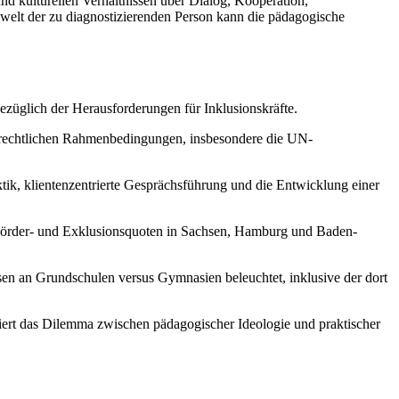
nd kulturellen Verhältnissen über Dialog, Kooperation,
welt der zu diagnostizierenden Person kann die pädagogische
bezüglich der Herausforderungen für Inklusionskräfte.
ie rechtlichen Rahmenbedingungen, insbesondere die UN-
ik, klientenzentrierte Gesprächsführung und die Entwicklung einer
 Förder- und Exklusionsquoten in Sachsen, Hamburg und Baden-
sen an Grundschulen versus Gymnasien beleuchtet, inklusive der dort
ktiert das Dilemma zwischen pädagogischer Ideologie und praktischer