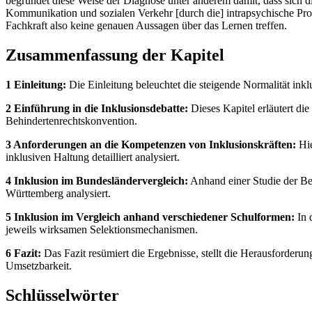
begründet diese Weise der Diagnose unter anderem damit, dass sich di
Kommunikation und sozialen Verkehr [durch die] intrapsychische Pro
Fachkraft also keine genauen Aussagen über das Lernen treffen.
Zusammenfassung der Kapitel
1 Einleitung:
Die Einleitung beleuchtet die steigende Normalität inkl
2 Einführung in die Inklusionsdebatte:
Dieses Kapitel erläutert d
Behindertenrechtskonvention.
3 Anforderungen an die Kompetenzen von Inklusionskräften:
Hie
inklusiven Haltung detailliert analysiert.
4 Inklusion im Bundesländervergleich:
Anhand einer Studie der Be
Württemberg analysiert.
5 Inklusion im Vergleich anhand verschiedener Schulformen:
In 
jeweils wirksamen Selektionsmechanismen.
6 Fazit:
Das Fazit resümiert die Ergebnisse, stellt die Herausforderu
Umsetzbarkeit.
Schlüsselwörter