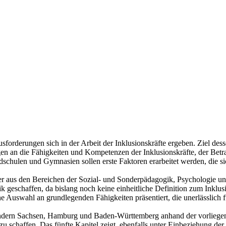
forderungen sich in der Arbeit der Inklusionskräfte ergeben. Ziel dess
en an die Fähigkeiten und Kompetenzen der Inklusionskräfte, der Betr
schulen und Gymnasien sollen erste Faktoren erarbeitet werden, die si
r aus den Bereichen der Sozial- und Sonderpädagogik, Psychologie und
tik geschaffen, da bislang noch keine einheitliche Definition zum Inkl
 Auswahl an grundlegenden Fähigkeiten präsentiert, die unerlässlich für
ändern Sachsen, Hamburg und Baden-Württemberg anhand der vorliegend
 schaffen. Das fünfte Kapitel zeigt, ebenfalls unter Einbeziehung der