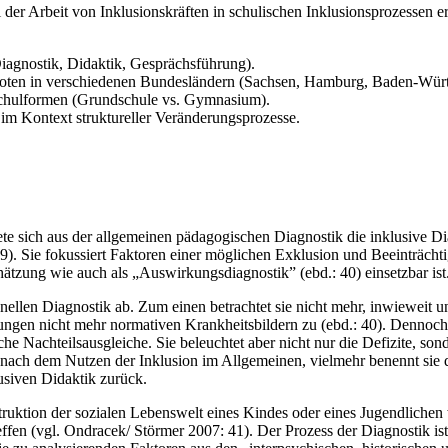
i der Arbeit von Inklusionskräften in schulischen Inklusionsprozessen 
iagnostik, Didaktik, Gesprächsführung).
uoten in verschiedenen Bundesländern (Sachsen, Hamburg, Baden-Wür
 Schulformen (Grundschule vs. Gymnasium).
im Kontext struktureller Veränderungsprozesse.
te sich aus der allgemeinen pädagogischen Diagnostik die inklusive Di
39). Sie fokussiert Faktoren einer möglichen Exklusion und Beeinträch
hätzung wie auch als „Auswirkungsdiagnostik” (ebd.: 40) einsetzbar ist
tionellen Diagnostik ab. Zum einen betrachtet sie nicht mehr, inwiewei
gen nicht mehr normativen Krankheitsbildern zu (ebd.: 40). Dennoch is
e Nachteilsausgleiche. Sie beleuchtet aber nicht nur die Defizite, son
t nach dem Nutzen der Inklusion im Allgemeinen, vielmehr benennt sie 
lusiven Didaktik zurück.
nstruktion der sozialen Lebenswelt eines Kindes oder eines Jugendliche
ffen (vgl. Ondracek/ Störmer 2007: 41). Der Prozess der Diagnostik is