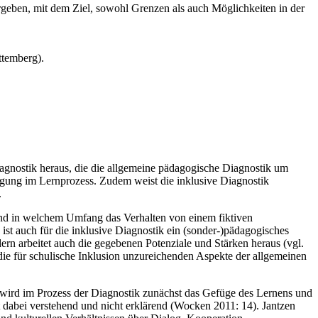
ergeben, mit dem Ziel, sowohl Grenzen als auch Möglichkeiten in der
ttemberg).
agnostik heraus, die die allgemeine pädagogische Diagnostik um
tigung im Lernprozess. Zudem weist die inklusive Diagnostik
.
t und in welchem Umfang das Verhalten von einem fiktiven
t auch für die inklusive Diagnostik ein (sonder-)pädagogisches
dern arbeitet auch die gegebenen Potenziale und Stärken heraus (vgl.
die für schulische Inklusion unzureichenden Aspekte der allgemeinen
n wird im Prozess der Diagnostik zunächst das Gefüge des Lernens und
t dabei verstehend und nicht erklärend (Wocken 2011: 14). Jantzen