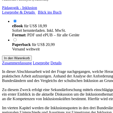
Pädagogik - Inklusion
Leseprobe & Details
Blick ins Buch
eBook
für
US$ 18,99
Sofort herunterladen. Inkl. MwSt.
Format:
PDF und ePUB – für alle Geräte
Paperback
für
US$ 20,99
Versand weltweit
In den Warenkorb
Zusammenfassung
Leseprobe
Details
In dieser Abschlussarbeit wird der Frage nachgegangen, welche Heraus
praktischen Arbeit aufzuzeigen. Anhand der Analyse der Anforderung
Bundesländern und des Vergleichs der schulischen Inklusion an Grund
Zu diesem Zweck erfolgt eine Sekundärforschung mittels einschlägige
ein erster Einblick in die aktuelle Diskussion um die Inklusionsthema
an die Kompetenzen von Inklusionskräften bestimmt. Hierfür wird eine
Im vierten Kapitel werden die Inklusionsquoten in den drei Bundesl
regionalen Unterschiede und Ausgänge zur Umsetzung der Inklusion zu