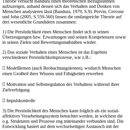
Theorie versucht Bandura einen theoretischen Bezugsrahmen
aufzuzeigen, anhand dessen sich das Verhalten und Denken von
Menschen analysieren lässt (Bandura, 1979, S.9). Pervin, Cervone
und John (2005, S.559-560) fassen die umfangreiche Theorie auf
drei wesentliche Grundideen zusammen:
1) Die Persönlichkeit eines Menschen findet sich in seinen
Überzeugungen bzw. Erwartungen und seinen Kompetenzen sowie
in seinen Zielen und Bewertungsmaßstäben wieder.
2) Das soziale Verhalten eines Menschen ist das Ergebnis
verschiedener Persönlichkeitsprozesse, wie z.B.:
 Modelllernen (auch Beobachtungslernen), wodurch Menschen
einen Großteil ihres Wissens und Fähigkeiten erwerben
 Motivation und Selbstregulation des Verhaltens während ihrer
Zielverfolgung
 Impulskontrolle
3) Die Persönlichkeit des Menschen kann folglich als ein sozial-
affektives Verarbeitungssystem betrachtet werden, in welchem die
o.g. Strukturen und Prozesse eng miteinander verbunden sind. Die
Entwicklung basiert auf dem wechselseitigen Austausch mit der