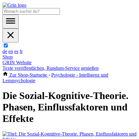
de
en
es
fr
Shop
GRIN Website
Texte veröffentlichen, Rundum-Service genießen
Zur Shop-Startseite
›
Psychologie - Intelligenz und
Lernpsychologie
Die Sozial-Kognitive-Theorie.
Phasen, Einflussfaktoren und
Effekte