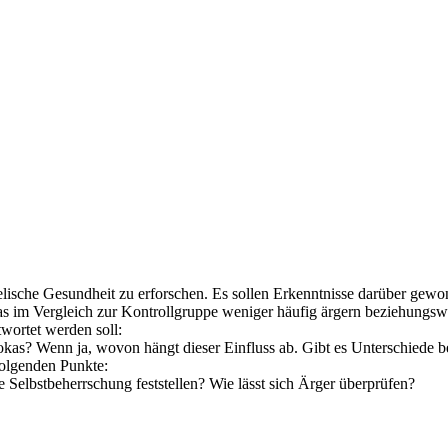
e seelische Gesundheit zu erforschen. Es sollen Erkenntnisse darüber ge
s im Vergleich zur Kontrollgruppe weniger häufig ärgern beziehungswei
wortet werden soll:
dokas? Wenn ja, wovon hängt dieser Einfluss ab. Gibt es Unterschiede
folgenden Punkte:
e Selbstbeherrschung feststellen? Wie lässt sich Ärger überprüfen?