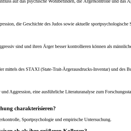
Einfluss auf das psychische Wohlbefinden, die Ärgerkontrolle und das A
ssion, die Geschichte des Judos sowie aktuelle sportpsychologische S
gressiv sind und ihren Ärger besser kontrollieren können als männliche
ller mittels des STAXI (State-Trait-Ärgerausdrucks-Inventar) und des 
er und Aggression, eine ausführliche Literaturanalyse zum Forschungss
uchung charakterisieren?
gerkontrolle, Sportpsychologie und empirische Untersuchung.
siver ab als ihre größeren Kollegen?