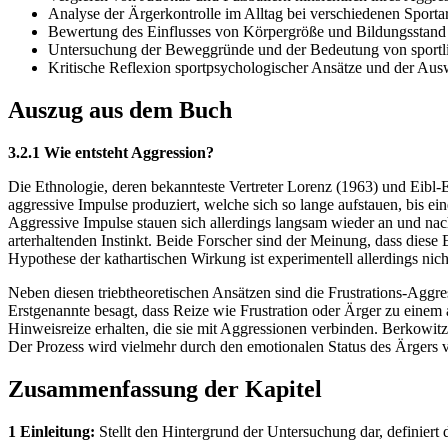
Analyse der Ärgerkontrolle im Alltag bei verschiedenen Sportar
Bewertung des Einflusses von Körpergröße und Bildungsstand 
Untersuchung der Beweggründe und der Bedeutung von sportlic
Kritische Reflexion sportpsychologischer Ansätze und der Aus
Auszug aus dem Buch
3.2.1 Wie entsteht Aggression?
Die Ethnologie, deren bekannteste Vertreter Lorenz (1963) und Eibl-E
aggressive Impulse produziert, welche sich so lange aufstauen, bis ei
Aggressive Impulse stauen sich allerdings langsam wieder an und na
arterhaltenden Instinkt. Beide Forscher sind der Meinung, dass diese
Hypothese der kathartischen Wirkung ist experimentell allerdings nicht
Neben diesen triebtheoretischen Ansätzen sind die Frustrations-Aggr
Erstgenannte besagt, dass Reize wie Frustration oder Ärger zu einem 
Hinweisreize erhalten, die sie mit Aggressionen verbinden. Berkowit
Der Prozess wird vielmehr durch den emotionalen Status des Ärgers ve
Zusammenfassung der Kapitel
1 Einleitung:
Stellt den Hintergrund der Untersuchung dar, definiert