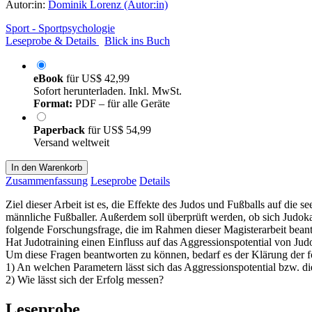
Autor:in:
Dominik Lorenz (Autor:in)
Sport - Sportpsychologie
Leseprobe & Details
Blick ins Buch
eBook
für
US$ 42,99
Sofort herunterladen. Inkl. MwSt.
Format:
PDF – für alle Geräte
Paperback
für
US$ 54,99
Versand weltweit
In den Warenkorb
Zusammenfassung
Leseprobe
Details
Ziel dieser Arbeit ist es, die Effekte des Judos und Fußballs auf di
männliche Fußballer. Außerdem soll überprüft werden, ob sich Judoka
folgende Forschungsfrage, die im Rahmen dieser Magisterarbeit beant
Hat Judotraining einen Einfluss auf das Aggressionspotential von Ju
Um diese Fragen beantworten zu können, bedarf es der Klärung der 
1) An welchen Parametern lässt sich das Aggressionspotential bzw. di
2) Wie lässt sich der Erfolg messen?
Leseprobe