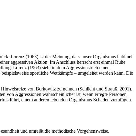
urück. Lorenz (1963) ist der Meinung, dass unser Organismus habituell
 einer aggressiven Aktion. Im Anschluss herrscht erst einmal Ruhe.
lung. Lorenz (1963) sieht in dem Aggressionstrieb einen
– beispielsweise sportliche Wettkämpfe – umgeleitet werden kann. Die
en Hinweisreize von Berkowitz zu nennen (Schlicht und Strauß, 2001).
eten von Aggressionen wahrscheinlicher ist, wenn erregte Personen
edürfnis führt, einem anderen lebenden Organismus Schaden zuzufügen.
e Gesundheit und umreißt die methodische Vorgehensweise.