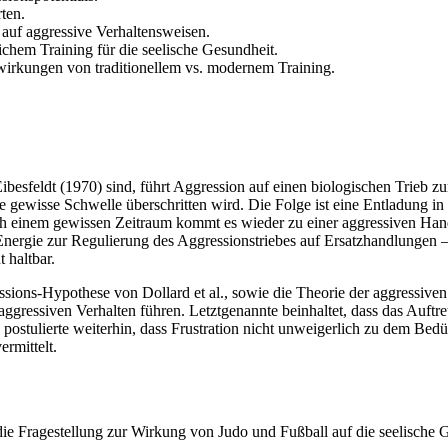
ten.
auf aggressive Verhaltensweisen.
hem Training für die seelische Gesundheit.
wirkungen von traditionellem vs. modernem Training.
ibesfeldt (1970) sind, führt Aggression auf einen biologischen Trieb z
ne gewisse Schwelle überschritten wird. Die Folge ist eine Entladung in
ch einem gewissen Zeitraum kommt es wieder zu einer aggressiven Hand
 Energie zur Regulierung des Aggressionstriebes auf Ersatzhandlungen 
 haltbar.
essions-Hypothese von Dollard et al., sowie die Theorie der aggressiv
aggressiven Verhalten führen. Letztgenannte beinhaltet, dass das Auftr
z postulierte weiterhin, dass Frustration nicht unweigerlich zu dem B
rmittelt.
 die Fragestellung zur Wirkung von Judo und Fußball auf die seelisch