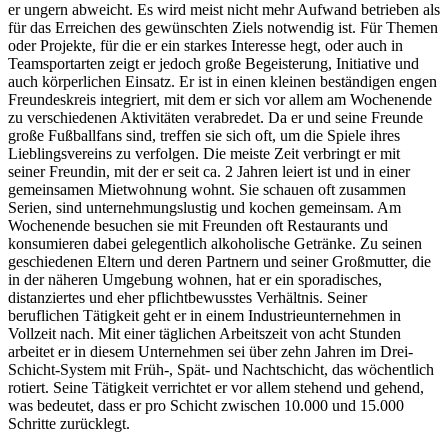
er ungern abweicht. Es wird meist nicht mehr Aufwand betrieben als
für das Erreichen des gewünschten Ziels notwendig ist. Für Themen
oder Projekte, für die er ein starkes Interesse hegt, oder auch in
Teamsportarten zeigt er jedoch große Begeisterung, Initiative und
auch körperlichen Einsatz. Er ist in einen kleinen beständigen engen
Freundeskreis integriert, mit dem er sich vor allem am Wochenende
zu verschiedenen Aktivitäten verabredet. Da er und seine Freunde
große Fußballfans sind, treffen sie sich oft, um die Spiele ihres
Lieblingsvereins zu verfolgen. Die meiste Zeit verbringt er mit
seiner Freundin, mit der er seit ca. 2 Jahren leiert ist und in einer
gemeinsamen Mietwohnung wohnt. Sie schauen oft zusammen
Serien, sind unternehmungslustig und kochen gemeinsam. Am
Wochenende besuchen sie mit Freunden oft Restaurants und
konsumieren dabei gelegentlich alkoholische Getränke. Zu seinen
geschiedenen Eltern und deren Partnern und seiner Großmutter, die
in der näheren Umgebung wohnen, hat er ein sporadisches,
distanziertes und eher pflichtbewusstes Verhältnis. Seiner
beruflichen Tätigkeit geht er in einem Industrieunternehmen in
Vollzeit nach. Mit einer täglichen Arbeitszeit von acht Stunden
arbeitet er in diesem Unternehmen sei über zehn Jahren im Drei-
Schicht-System mit Früh-, Spät- und Nachtschicht, das wöchentlich
rotiert. Seine Tätigkeit verrichtet er vor allem stehend und gehend,
was bedeutet, dass er pro Schicht zwischen 10.000 und 15.000
Schritte zurücklegt.