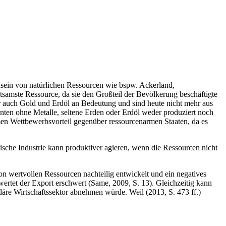
nsein von natürlichen Ressourcen wie bspw. Ackerland,
tsamste Ressource, da sie den Großteil der Bevölkerung beschäftigte
 auch Gold und Erdöl an Bedeutung und sind heute nicht mehr aus
nten ohne Metalle, seltene Erden oder Erdöl weder produziert noch
amen Wettbewerbsvorteil gegenüber ressourcenarmen Staaten, da es
sche Industrie kann produktiver agieren, wenn die Ressourcen nicht
n wertvollen Ressourcen nachteilig entwickelt und ein negatives
ertet der Export erschwert (Same, 2009, S. 13). Gleichzeitig kann
däre Wirtschaftssektor abnehmen würde. Weil (2013, S. 473 ff.)