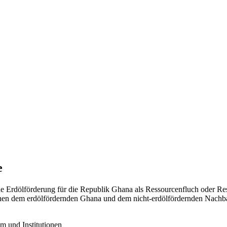
e
e Erdölförderung für die Republik Ghana als Ressourcenfluch oder Ress
ischen dem erdölfördernden Ghana und dem nicht-erdölfördernden Nac
m und Institutionen