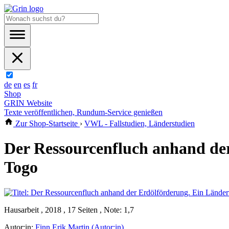
de
en
es
fr
Shop
GRIN Website
Texte veröffentlichen, Rundum-Service genießen
Zur Shop-Startseite
›
VWL - Fallstudien, Länderstudien
Der Ressourcenfluch anhand de
Togo
Hausarbeit , 2018 , 17 Seiten , Note: 1,7
Autor:in:
Finn Erik Martin (Autor:in)