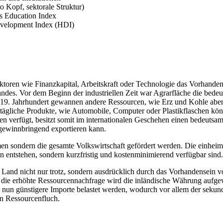
o Kopf, sektorale Struktur)
s Education Index
evelopment Index (HDI)
toren wie Finanzkapital, Arbeitskraft oder Technologie das Vorhande
des. Vor dem Beginn der industriellen Zeit war Agrarfläche die bedeu
 19. Jahrhundert gewannen andere Ressourcen, wie Erz und Kohle aber
tägliche Produkte, wie Automobile, Computer oder Plastikflaschen kön
en verfügt, besitzt somit im internationalen Geschehen einen bedeuts
gewinnbringend exportieren kann.
n sondern die gesamte Volkswirtschaft gefördert werden. Die einheimi
 entstehen, sondern kurzfristig und kostenminimierend verfügbar sind.
Land nicht nur trotz, sondern ausdrücklich durch das Vorhandensein vo
ch die erhöhte Ressourcennachfrage wird die inländische Währung aufgew
h nun günstigere Importe belastet werden, wodurch vor allem der sekun
en Ressourcenfluch.