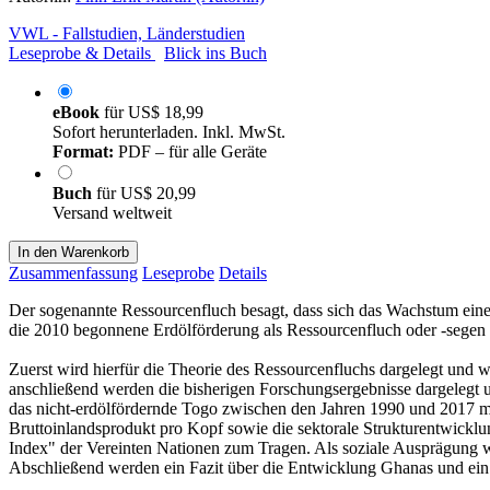
VWL - Fallstudien, Länderstudien
Leseprobe & Details
Blick ins Buch
eBook
für
US$ 18,99
Sofort herunterladen. Inkl. MwSt.
Format:
PDF – für alle Geräte
Buch
für
US$ 20,99
Versand weltweit
In den Warenkorb
Zusammenfassung
Leseprobe
Details
Der sogenannte Ressourcenfluch besagt, dass sich das Wachstum eine
die 2010 begonnene Erdölförderung als Ressourcenfluch oder -segen
Zuerst wird hierfür die Theorie des Ressourcenfluchs dargelegt und
anschließend werden die bisherigen Forschungsergebnisse dargelegt u
das nicht-erdölfördernde Togo zwischen den Jahren 1990 und 2017 mite
Bruttoinlandsprodukt pro Kopf sowie die sektorale Strukturentwicklu
Index" der Vereinten Nationen zum Tragen. Als soziale Ausprägung
Abschließend werden ein Fazit über die Entwicklung Ghanas und ei