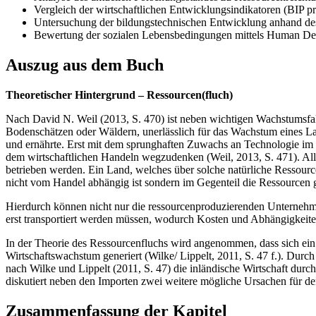
Vergleich der wirtschaftlichen Entwicklungsindikatoren (BIP pr
Untersuchung der bildungstechnischen Entwicklung anhand de
Bewertung der sozialen Lebensbedingungen mittels Human D
Auszug aus dem Buch
Theoretischer Hintergrund – Ressourcen(fluch)
Nach David N. Weil (2013, S. 470) ist neben wichtigen Wachstumsfak
Bodenschätzen oder Wäldern, unerlässlich für das Wachstum eines Lan
und ernährte. Erst mit dem sprunghaften Zuwachs an Technologie im
dem wirtschaftlichen Handeln wegzudenken (Weil, 2013, S. 471). All
betrieben werden. Ein Land, welches über solche natürliche Ressourc
nicht vom Handel abhängig ist sondern im Gegenteil die Ressourcen 
Hierdurch können nicht nur die ressourcenproduzierenden Unternehme
erst transportiert werden müssen, wodurch Kosten und Abhängigkeiten
In der Theorie des Ressourcenfluchs wird angenommen, dass sich ein 
Wirtschaftswachstum generiert (Wilke/ Lippelt, 2011, S. 47 f.). Dur
nach Wilke und Lippelt (2011, S. 47) die inländische Wirtschaft durc
diskutiert neben den Importen zwei weitere mögliche Ursachen für d
Zusammenfassung der Kapitel