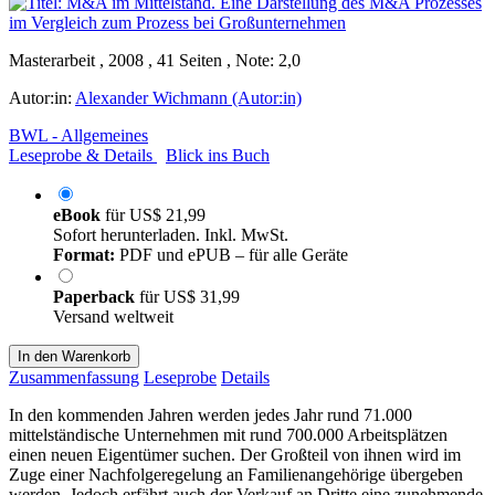
Masterarbeit , 2008 , 41 Seiten , Note: 2,0
Autor:in:
Alexander Wichmann (Autor:in)
BWL - Allgemeines
Leseprobe & Details
Blick ins Buch
eBook
für
US$ 21,99
Sofort herunterladen. Inkl. MwSt.
Format:
PDF und ePUB – für alle Geräte
Paperback
für
US$ 31,99
Versand weltweit
In den Warenkorb
Zusammenfassung
Leseprobe
Details
In den kommenden Jahren werden jedes Jahr rund 71.000
mittelständische Unternehmen mit rund 700.000 Arbeitsplätzen
einen neuen Eigentümer suchen. Der Großteil von ihnen wird im
Zuge einer Nachfolgeregelung an Familienangehörige übergeben
werden. Jedoch erfährt auch der Verkauf an Dritte eine zunehmende