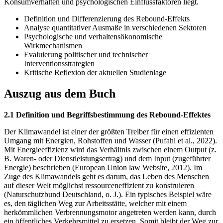
Konsumverhalten und psychologischen Einflussfaktoren liegt.
Definition und Differenzierung des Rebound-Effekts
Analyse quantitativer Ausmaße in verschiedenen Sektoren
Psychologische und verhaltensökonomische
Wirkmechanismen
Evaluierung politischer und technischer
Interventionsstrategien
Kritische Reflexion der aktuellen Studienlage
Auszug aus dem Buch
2.1 Definition und Begriffsbestimmung des Rebound-Effektes
Der Klimawandel ist einer der größten Treiber für einen effizienten
Umgang mit Energien, Rohstoffen und Wasser (Pufahl et al., 2022).
Mit Energieeffizienz wird das Verhältnis zwischen einem Output (z.
B. Waren- oder Dienstleistungsertrag) und dem Input (zugeführter
Energie) beschrieben (European Union law Website, 2012). Im
Zuge des Klimawandels geht es darum, das Leben des Menschen
auf dieser Welt möglichst ressourceneffizient zu konstruieren
(Naturschutzbund Deutschland, o. J.). Ein typisches Beispiel wäre
es, den täglichen Weg zur Arbeitsstätte, welcher mit einem
herkömmlichen Verbrennungsmotor angetreten werden kann, durch
ein öffentliches Verkehrsmittel zu ersetzen. Somit bleibt der Weg zur