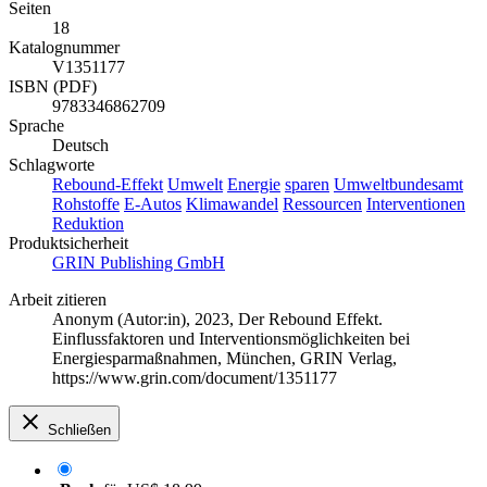
Seiten
18
Katalognummer
V1351177
ISBN (PDF)
9783346862709
Sprache
Deutsch
Schlagworte
Rebound-Effekt
Umwelt
Energie
sparen
Umweltbundesamt
Rohstoffe
E-Autos
Klimawandel
Ressourcen
Interventionen
Reduktion
Produktsicherheit
GRIN Publishing GmbH
Arbeit zitieren
Anonym (Autor:in)
, 2023, Der Rebound Effekt.
Einflussfaktoren und Interventionsmöglichkeiten bei
Energiesparmaßnahmen, München, GRIN Verlag,
https://www.grin.com/document/1351177
Schließen