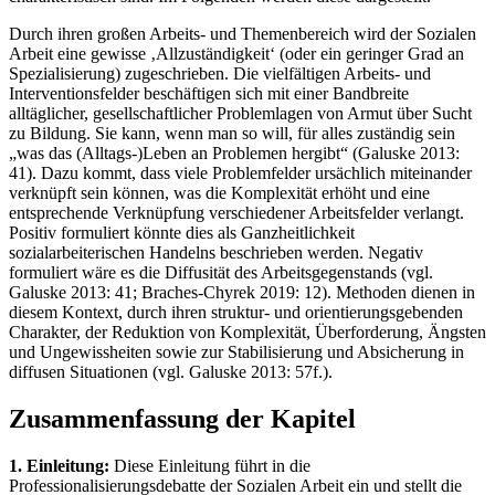
Durch ihren großen Arbeits- und Themenbereich wird der Sozialen
Arbeit eine gewisse ‚Allzuständigkeit‘ (oder ein geringer Grad an
Spezialisierung) zugeschrieben. Die vielfältigen Arbeits- und
Interventionsfelder beschäftigen sich mit einer Bandbreite
alltäglicher, gesellschaftlicher Problemlagen von Armut über Sucht
zu Bildung. Sie kann, wenn man so will, für alles zuständig sein
„was das (Alltags-)Leben an Problemen hergibt“ (Galuske 2013:
41). Dazu kommt, dass viele Problemfelder ursächlich miteinander
verknüpft sein können, was die Komplexität erhöht und eine
entsprechende Verknüpfung verschiedener Arbeitsfelder verlangt.
Positiv formuliert könnte dies als Ganzheitlichkeit
sozialarbeiterischen Handelns beschrieben werden. Negativ
formuliert wäre es die Diffusität des Arbeitsgegenstands (vgl.
Galuske 2013: 41; Braches-Chyrek 2019: 12). Methoden dienen in
diesem Kontext, durch ihren struktur- und orientierungsgebenden
Charakter, der Reduktion von Komplexität, Überforderung, Ängsten
und Ungewissheiten sowie zur Stabilisierung und Absicherung in
diffusen Situationen (vgl. Galuske 2013: 57f.).
Zusammenfassung der Kapitel
1. Einleitung:
Diese Einleitung führt in die
Professionalisierungsdebatte der Sozialen Arbeit ein und stellt die