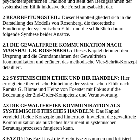
psychotherapeutischen Tradition und stellt den Bezugsrahmen der
systemischen Ethik inklusive der Forschungsabsicht dar.
2 BEARBEITUNGSTEIL:
Dieser Hauptteil gliedert sich in die
Darstellung des Modells von Rosenberg, die theoretische
Fundierung der systemischen Ethik und die schließlich darauf
folgende Synthese beider Ansätze.
2.1 DIE GEWALTFREIE KOMMUNIKATION NACH
MARSHALL B. ROSENBERG:
Dieses Kapitel definiert den
Ursprung und die Grundannahmen der Gewaltfreien
Kommunikation und erläutert das methodische Vier-Schritt-Konzept
detailliert.
2.2 SYSTEMISCHEN ETHIK UND IHR HANDELN:
Hier
erfolgt eine theoretische Einbettung der systemischen Ethik nach
Ramita G. Blume und Heinz von Foerster mit Fokus auf die
Bedeutung der 2nd-Order-Kompetenz und Verantwortung.
2.3 DIE GEWALTFREIEN KOMMUNIKATION ALS
SYSTEMISCH-ETHISCHES HANDELN:
Das Kapitel
vergleicht beide Konzepte und hinterfragt, inwiefern die gewaltfreie
Kommunikation als nützliches Instrument in systemischen
Beratungsprozessen fungieren kann.
3 FAZIT:
Das Fazit fasst die Ergebnisse zusammen und kritisiert