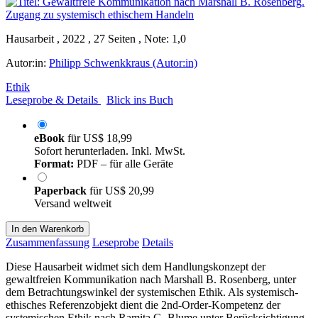
Hausarbeit , 2022 , 27 Seiten , Note: 1,0
Autor:in:
Philipp Schwenkkraus (Autor:in)
Ethik
Leseprobe & Details
Blick ins Buch
eBook
für
US$ 18,99
Sofort herunterladen. Inkl. MwSt.
Format:
PDF – für alle Geräte
Paperback
für
US$ 20,99
Versand weltweit
In den Warenkorb
Zusammenfassung
Leseprobe
Details
Diese Hausarbeit widmet sich dem Handlungskonzept der
gewaltfreien Kommunikation nach Marshall B. Rosenberg, unter
dem Betrachtungswinkel der systemischen Ethik. Als systemisch-
ethisches Referenzobjekt dient die 2nd-Order-Kompetenz der
systemischen Ethik nach Ramita G. Blume unter Berücksichtigung