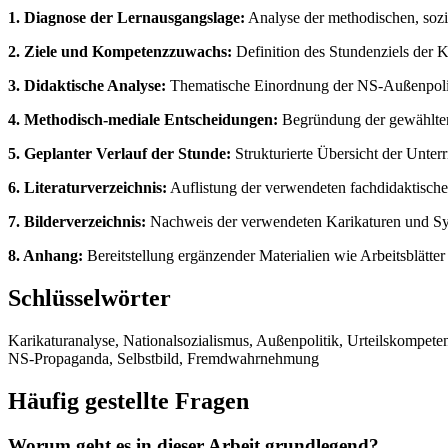
1. Diagnose der Lernausgangslage:
Analyse der methodischen, sozi
2. Ziele und Kompetenzzuwachs:
Definition des Stundenziels der 
3. Didaktische Analyse:
Thematische Einordnung der NS-Außenpolitik
4. Methodisch-mediale Entscheidungen:
Begründung der gewählten 
5. Geplanter Verlauf der Stunde:
Strukturierte Übersicht der Unte
6. Literaturverzeichnis:
Auflistung der verwendeten fachdidaktische
7. Bilderverzeichnis:
Nachweis der verwendeten Karikaturen und Symb
8. Anhang:
Bereitstellung ergänzender Materialien wie Arbeitsblätte
Schlüsselwörter
Karikaturanalyse, Nationalsozialismus, Außenpolitik, Urteilskompete
NS-Propaganda, Selbstbild, Fremdwahrnehmung
Häufig gestellte Fragen
Worum geht es in dieser Arbeit grundlegend?