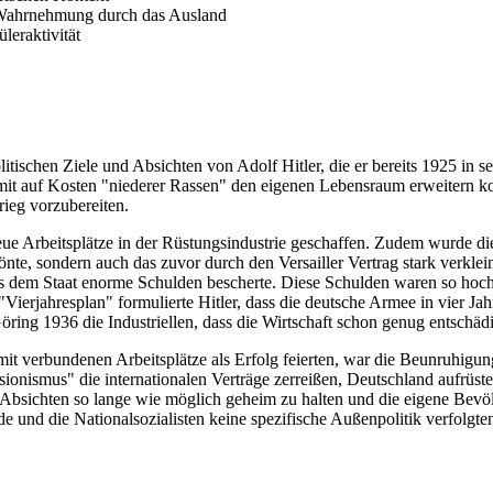
 Wahrnehmung durch das Ausland
eraktivität
litischen Ziele und Absichten von Adolf Hitler, die er bereits 1925 in
mit auf Kosten "niederer Rassen" den eigenen Lebensraum erweitern k
rieg vorzubereiten.
ue Arbeitsplätze in der Rüstungsindustrie geschaffen. Zudem wurde die
hönte, sondern auch das zuvor durch den Versailler Vertrag stark verkle
s dem Staat enorme Schulden bescherte. Diese Schulden waren so hoch
erjahresplan" formulierte Hitler, dass die deutsche Armee in vier Jahr
ing 1936 die Industriellen, dass die Wirtschaft schon genug entschäd
it verbundenen Arbeitsplätze als Erfolg feierten, war die Beunruhigung
ionismus" die internationalen Verträge zerreißen, Deutschland aufrüste
hen Absichten so lange wie möglich geheim zu halten und die eigene B
e und die Nationalsozialisten keine spezifische Außenpolitik verfolgte