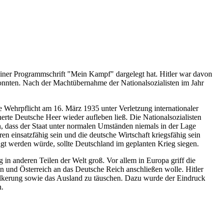
 seiner Programmschrift "Mein Kampf" dargelegt hat. Hitler war davon
onnten. Nach der Machtübernahme der Nationalsozialisten im Jahr
 Wehrpflicht am 16. März 1935 unter Verletzung internationaler
inerte Deutsche Heer wieder aufleben ließ. Die Nationalsozialisten
, dass der Staat unter normalen Umständen niemals in der Lage
en einsatzfähig sein und die deutsche Wirtschaft kriegsfähig sein
igt werden würde, sollte Deutschland im geplanten Krieg siegen.
 in anderen Teilen der Welt groß. Vor allem in Europa griff die
n und Österreich an das Deutsche Reich anschließen wolle. Hitler
evölkerung sowie das Ausland zu täuschen. Dazu wurde der Eindruck
n.