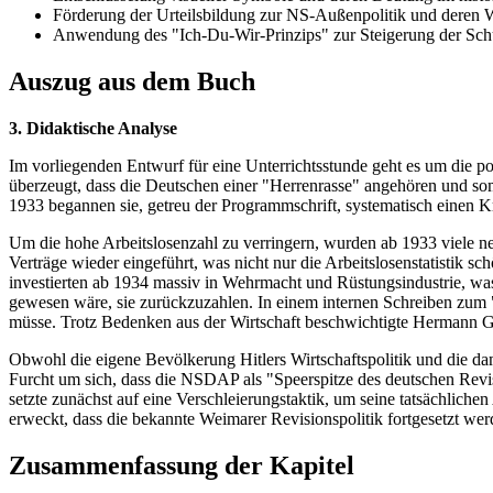
Förderung der Urteilsbildung zur NS-Außenpolitik und deren
Anwendung des "Ich-Du-Wir-Prinzips" zur Steigerung der Schül
Auszug aus dem Buch
3. Didaktische Analyse
Im vorliegenden Entwurf für eine Unterrichtsstunde geht es um die po
überzeugt, dass die Deutschen einer "Herrenrasse" angehören und so
1933 begannen sie, getreu der Programmschrift, systematisch einen K
Um die hohe Arbeitslosenzahl zu verringern, wurden ab 1933 viele ne
Verträge wieder eingeführt, was nicht nur die Arbeitslosenstatistik sc
investierten ab 1934 massiv in Wehrmacht und Rüstungsindustrie, wa
gewesen wäre, sie zurückzuzahlen. In einem internen Schreiben zum "Vi
müsse. Trotz Bedenken aus der Wirtschaft beschwichtigte Hermann Gör
Obwohl die eigene Bevölkerung Hitlers Wirtschaftspolitik und die dam
Furcht um sich, dass die NSDAP als "Speerspitze des deutschen Revis
setzte zunächst auf eine Verschleierungstaktik, um seine tatsächlic
erweckt, dass die bekannte Weimarer Revisionspolitik fortgesetzt werd
Zusammenfassung der Kapitel