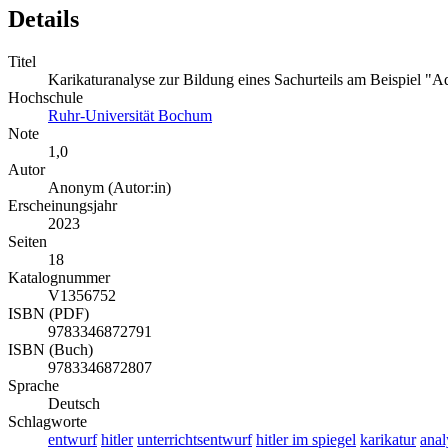
Details
Titel
Karikaturanalyse zur Bildung eines Sachurteils am Beispiel "Ado
Hochschule
Ruhr-Universität Bochum
Note
1,0
Autor
Anonym (Autor:in)
Erscheinungsjahr
2023
Seiten
18
Katalognummer
V1356752
ISBN (PDF)
9783346872791
ISBN (Buch)
9783346872807
Sprache
Deutsch
Schlagworte
entwurf
hitler
unterrichtsentwurf
hitler im spiegel
karikatur
anal