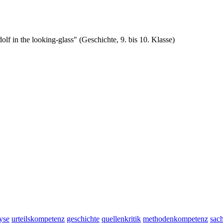
lf in the looking-glass" (Geschichte, 9. bis 10. Klasse)
yse
urteilskompetenz
geschichte
quellenkritik
methodenkompetenz
sac