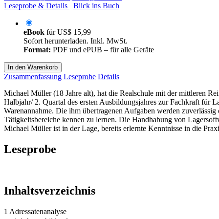
Leseprobe & Details
Blick ins Buch
eBook
für
US$ 15,99
Sofort herunterladen. Inkl. MwSt.
Format:
PDF und ePUB – für alle Geräte
In den Warenkorb
Zusammenfassung
Leseprobe
Details
Michael Müller (18 Jahre alt), hat die Realschule mit der mittleren Rei
Halbjahr/ 2. Quartal des ersten Ausbildungsjahres zur Fachkraft für
Warenannahme. Die ihm übertragenen Aufgaben werden zuverlässig erle
Tätigkeitsbereiche kennen zu lernen. Die Handhabung von Lagersoftwa
Michael Müller ist in der Lage, bereits erlernte Kenntnisse in die Pra
Leseprobe
Inhaltsverzeichnis
1 Adressatenanalyse