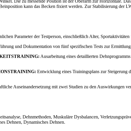
 Winkel. Die zu messende Position ist der Oberarm zur Horizontale. Da
 Beinposition kann das Becken fixiert werden. Zur Stabilisierung de
lichen Parameter der Testperson, einschließlich Alter, Sportaktivität
ührung und Dokumentation von fünf spezifischen Tests zur Ermittlung
KEITSTRAINING:
Ausarbeitung eines detaillierten Dehnprogramms 
IONSTRAINING:
Entwicklung eines Trainingsplans zur Steigerung d
ftliche Auseinandersetzung mit zwei Studien zu den Auswirkungen ver
eitsanalyse, Dehnmethoden, Muskuläre Dysbalancen, Verletzungsprävent
isches Dehnen, Dynamisches Dehnen.