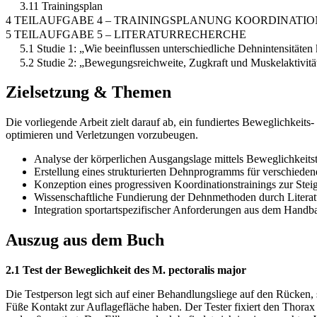
3.11 Trainingsplan
4 TEILAUFGABE 4 – TRAININGSPLANUNG KOORDINATI
5 TEILAUFGABE 5 – LITERATURRECHERCHE
5.1 Studie 1: „Wie beeinflussen unterschiedliche Dehnintensitäte
5.2 Studie 2: „Bewegungsreichweite, Zugkraft und Muskelaktivitä
Zielsetzung & Themen
Die vorliegende Arbeit zielt darauf ab, ein fundiertes Beweglichkeit
optimieren und Verletzungen vorzubeugen.
Analyse der körperlichen Ausgangslage mittels Beweglichkeits
Erstellung eines strukturierten Dehnprogramms für verschiede
Konzeption eines progressiven Koordinationstrainings zur Stei
Wissenschaftliche Fundierung der Dehnmethoden durch Literat
Integration sportartspezifischer Anforderungen aus dem Handba
Auszug aus dem Buch
2.1 Test der Beweglichkeit des M. pectoralis major
Die Testperson legt sich auf einer Behandlungsliege auf den Rücken,
Füße Kontakt zur Auflagefläche haben. Der Tester fixiert den Thora