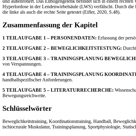
und außenrotiert. Das Ellbogengelenk befindet sich in einem rechten
Hyperlordose in der Lendenwirbelsäule (LWS) verfälscht. Durch die
die linke als auch die rechte Seite getestet (Eifler, 2020, S.48).
Zusammenfassung der Kapitel
1 TEILAUFGABE 1 – PERSONENDATEN:
Erfassung der persön
2 TEILAUFGABE 2 – BEWEGLICHKEITSTESTUNG:
Durchf
3 TEILAUFGABE 3 – TRAININGSPLANUNG BEWEGLICH
von Verspannungen.
4 TEILAUFGABE 4 – TRAININGSPLANUNG KOORDINAT
handballspezifischer Anforderungen.
5 TEILAUFGABE 5 – LITERATURRECHERCHE:
Wissenscha
Bewegungsreichweite.
Schlüsselwörter
Beweglichkeitstraining, Koordinationstraining, Handball, Beweglichk
ischiocrurale Muskulatur, Trainingsplanung, Sportphysiologie, Stat