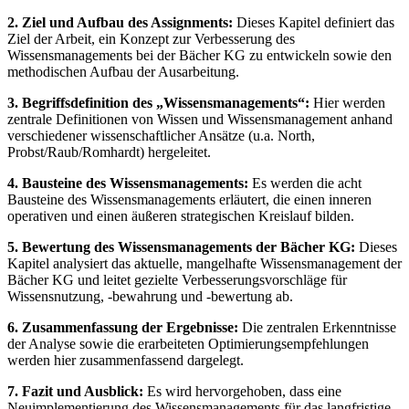
2. Ziel und Aufbau des Assignments:
Dieses Kapitel definiert das
Ziel der Arbeit, ein Konzept zur Verbesserung des
Wissensmanagements bei der Bächer KG zu entwickeln sowie den
methodischen Aufbau der Ausarbeitung.
3. Begriffsdefinition des „Wissensmanagements“:
Hier werden
zentrale Definitionen von Wissen und Wissensmanagement anhand
verschiedener wissenschaftlicher Ansätze (u.a. North,
Probst/Raub/Romhardt) hergeleitet.
4. Bausteine des Wissensmanagements:
Es werden die acht
Bausteine des Wissensmanagements erläutert, die einen inneren
operativen und einen äußeren strategischen Kreislauf bilden.
5. Bewertung des Wissensmanagements der Bächer KG:
Dieses
Kapitel analysiert das aktuelle, mangelhafte Wissensmanagement der
Bächer KG und leitet gezielte Verbesserungsvorschläge für
Wissensnutzung, -bewahrung und -bewertung ab.
6. Zusammenfassung der Ergebnisse:
Die zentralen Erkenntnisse
der Analyse sowie die erarbeiteten Optimierungsempfehlungen
werden hier zusammenfassend dargelegt.
7. Fazit und Ausblick:
Es wird hervorgehoben, dass eine
Neuimplementierung des Wissensmanagements für das langfristige