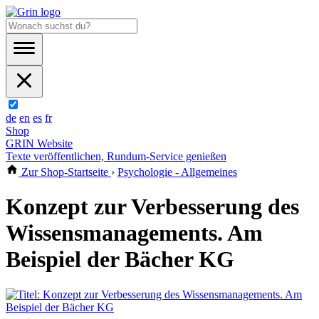
de
en
es
fr
Shop
GRIN Website
Texte veröffentlichen, Rundum-Service genießen
Zur Shop-Startseite
›
Psychologie - Allgemeines
Konzept zur Verbesserung des
Wissensmanagements. Am
Beispiel der Bächer KG