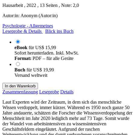
Hausarbeit , 2022 , 13 Seiten , Note: 2,0
Autor:in:
Anonym (Autor:in)
Psychologie - Allgemeines
Leseprobe & Details
Blick ins Buch
eBook
für
US$ 15,99
Sofort herunterladen. Inkl. MwSt.
Format:
PDF – für alle Geräte
Buch
für
US$ 19,99
Versand weltweit
In den Warenkorb
Zusammenfassung
Leseprobe
Details
Laut Experten wird der Zeitraum, in dem sich das menschliche
Wissen verdoppelt, immer kürzer. Während es 1950 noch ganze 50
Jahre andauerte, schätzen die Forscher die Wissensverdoppelung der
Menschheit im Jahr 2020 lediglich mehr auf 73 Tage. Somit wurde
der Wandel von arbeitsintensiven zu wissensintensiven
Geschäftsfeldern eingeläutet. Aufgrund der raschen
Weiterentwicklung und der damit verbundenen voranschreitenden