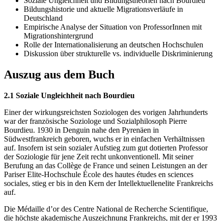
Soziale Ungleichheit und Bildungstheorien nach Bourdieu
Bildungshistorie und aktuelle Migrationsverläufe in
Deutschland
Empirische Analyse der Situation von ProfessorInnen mit
Migrationshintergrund
Rolle der Internationalisierung an deutschen Hochschulen
Diskussion über strukturelle vs. individuelle Diskriminierung
Auszug aus dem Buch
2.1 Soziale Ungleichheit nach Bourdieu
Einer der wirkungsreichsten Soziologen des vorigen Jahrhunderts
war der französische Soziologe und Sozialphilosoph Pierre
Bourdieu. 1930 in Denguin nahe den Pyrenäen in
Südwestfrankreich geboren, wuchs er in einfachen Verhältnissen
auf. Insofern ist sein sozialer Aufstieg zum gut dotierten Professor
der Soziologie für jene Zeit recht unkonventionell. Mit seiner
Berufung an das Collège de France und seinen Leistungen an der
Pariser Elite-Hochschule École des hautes études en sciences
sociales, stieg er bis in den Kern der Intellektuellenelite Frankreichs
auf.
Die Médaille d’or des Centre National de Recherche Scientifique,
die höchste akademische Auszeichnung Frankreichs, mit der er 1993