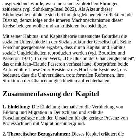
ausgezeichnet wurde, war eine seiner zahlreichen Ehrungen
zeitlebens (vgl. Suhrkamp/Insel 2022). Als Akteur dieser
Bildungselite entfaltete sich bei ihm desgleichen eine reflektierende
Distanz, demzufolge er die inneren Machtmechanismen dieser
Kreise belegen wollte und zu kritisieren beabsichtigte.
Mit seiner Habitus- und Kapitaltheorie untersuchte Bourdieu die
sozialen Unterschiede in der Sozialstruktur der Gesellschaft. Seine
Forschungsergebnisse ergaben, dass durch Kapital und Habitus
soziale Ungleichheiten reproduziert werden (vgl. Bourdieu und
Passeron 1971). In dem Werk, „Die Illusion der Chancengleichheit“,
das er mit Jean-Claude Passeron verfasst hatte, überprüften beide
Autoren ihre These >der Resistenz des Hochschulsystems<, das
bedeutet, dass die Universitäten, trotz formalen Reformen, ihre
Strukturen der Chancenungleichheiten aufrechterhalten.
Zusammenfassung der Kapitel
1. Einleitung:
Die Einleitung thematisiert die Verbindung von
Bildung und Migration in Deutschland und stellt die
Forschungsfrage nach den Ursachen für die geringe Präsenz von
ProfessorInnen mit Migrationshintergrund.
2. Theoretischer Bezugsrahmen:
Dieses Kapitel erläutert die