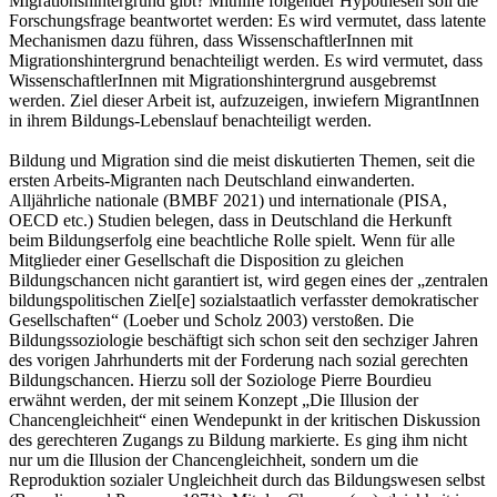
Migrationshintergrund gibt? Mithilfe folgender Hypothesen soll die
Forschungsfrage beantwortet werden: Es wird vermutet, dass latente
Mechanismen dazu führen, dass WissenschaftlerInnen mit
Migrationshintergrund benachteiligt werden. Es wird vermutet, dass
WissenschaftlerInnen mit Migrationshintergrund ausgebremst
werden. Ziel dieser Arbeit ist, aufzuzeigen, inwiefern MigrantInnen
in ihrem Bildungs-Lebenslauf benachteiligt werden.
Bildung und Migration sind die meist diskutierten Themen, seit die
ersten Arbeits-Migranten nach Deutschland einwanderten.
Alljährliche nationale (BMBF 2021) und internationale (PISA,
OECD etc.) Studien belegen, dass in Deutschland die Herkunft
beim Bildungserfolg eine beachtliche Rolle spielt. Wenn für alle
Mitglieder einer Gesellschaft die Disposition zu gleichen
Bildungschancen nicht garantiert ist, wird gegen eines der „zentralen
bildungspolitischen Ziel[e] sozialstaatlich verfasster demokratischer
Gesellschaften“ (Loeber und Scholz 2003) verstoßen. Die
Bildungssoziologie beschäftigt sich schon seit den sechziger Jahren
des vorigen Jahrhunderts mit der Forderung nach sozial gerechten
Bildungschancen. Hierzu soll der Soziologe Pierre Bourdieu
erwähnt werden, der mit seinem Konzept „Die Illusion der
Chancengleichheit“ einen Wendepunkt in der kritischen Diskussion
des gerechteren Zugangs zu Bildung markierte. Es ging ihm nicht
nur um die Illusion der Chancengleichheit, sondern um die
Reproduktion sozialer Ungleichheit durch das Bildungswesen selbst