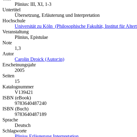
Plinius: III, XI, 1-3
Untertitel
Übersetzung, Erläuterung und Interpretation
Hochschule
Universität zu Köln (Philosophische Fakultät, Institut für Alte
Veranstaltung
Plinius, Epistulae
Note
1,3
Autor
Carolin Droick (Autor:in)
Erscheinungsjahr
2005
Seiten
15
Katalognummer
V139421
ISBN (eBook)
9783640487240
ISBN (Buch)
9783640487189
Sprache
Deutsch
Schlagworte
Plinius
Erläuterung
Interpretation