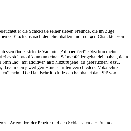
eleuchtet er die Schicksale seiner sieben Freunde, die im Zuge
oll meines Erachtens nach den ehrenhaften und mutigen Charakter von
ndessen findet sich die Variante „Ad haec feci“. Obschon meiner
 wird es sich wohl kaum um einen Schriebfehler gehandelt haben, denn
Sinn „ad“ mit additiver, also hinzufügend, zu gebrauchen: dazu,
 an, dass in den jeweiligen Handschriften verschiedene Vokabeln zu
annen“ meint. Die Handschrift α indessen beinhaltet das PPP von
en zu Artemidor, der Praetur und den Schicksalen der Freunde.