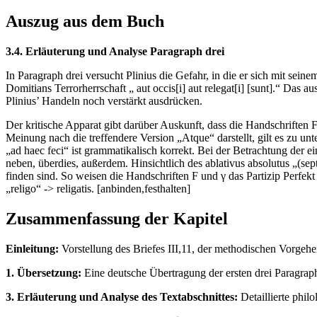
Auszug aus dem Buch
3.4. Erläuterung und Analyse Paragraph drei
In Paragraph drei versucht Plinius die Gefahr, in die er sich mit sei
Domitians Terrorherrschaft „ aut occis[i] aut relegat[i] [sunt].“ Das
Plinius’ Handeln noch verstärkt ausdrücken.
Der kritische Apparat gibt darüber Auskunft, dass die Handschriften 
Meinung nach die treffendere Version „Atque“ darstellt, gilt es zu u
„ad haec feci“ ist grammatikalisch korrekt. Bei der Betrachtung der
neben, überdies, außerdem. Hinsichtlich des ablativus absolutus „(sep
finden sind. So weisen die Handschriften F und γ das Partizip Perfekt
„religo“ -> religatis. [anbinden,festhalten]
Zusammenfassung der Kapitel
Einleitung:
Vorstellung des Briefes III,11, der methodischen Vorgehe
1. Übersetzung:
Eine deutsche Übertragung der ersten drei Paragraph
3. Erläuterung und Analyse des Textabschnittes:
Detaillierte phil