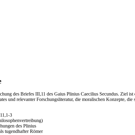
e
chung des Briefes III,11 des Gaius Plinius Caecilius Secundus. Ziel ist
tes und relevanter Forschungsliteratur, die moralischen Konzepte, die 
11,1-3
hilosophenvertreibung)
hungen des Plinius
 als tugendhafter Römer