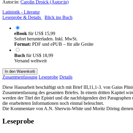
Autor:in:
Carolin Droick (Autor:in)
Latinistik - Literatur
Leseprobe & Details
Blick ins Buch
eBook
für
US$ 15,99
Sofort herunterladen. Inkl. MwSt.
Format:
PDF und ePUB – für alle Geräte
Buch
für
US$ 18,99
Versand weltweit
In den Warenkorb
Zusammenfassung
Leseprobe
Details
Diese Hausarbeit beschäftigt sich mit Brief III,11,1-3. von Gaius Plin
Zusammenfassung des gesamten Briefes. In einem dritten Kapitel wird 
werden der Titel der Epistel und die nachfolgenden drei Paragraphen u
die erarbeiteten Informationen noch einmal beleuchtet.
Die Kommentare von A.N. Sherwin-White und Moritz Döring dienen al
Leseprobe