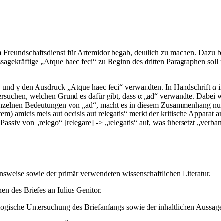
nem Freundschaftsdienst für Artemidor begab, deutlich zu machen. Dazu b
 aussagekräftige „Atque haec feci“ zu Beginn des dritten Paragraphen s
F und γ den Ausdruck „Atque haec feci“ verwandten. In Handschrift α i
ntersuchen, welchen Grund es dafür gibt, dass α „ad“ verwandte. Dabei
 einzelnen Bedeutungen von „ad“, macht es in diesem Zusammenhang nur 
tem) amicis meis aut occisis aut relegatis“ merkt der kritische Apparat
 Passiv von „relego“ [relegare] -> „relegatis“ auf, was übersetzt „verb
nsweise sowie der primär verwendeten wissenschaftlichen Literatur.
en des Briefes an Iulius Genitor.
ologische Untersuchung des Briefanfangs sowie der inhaltlichen Aussag