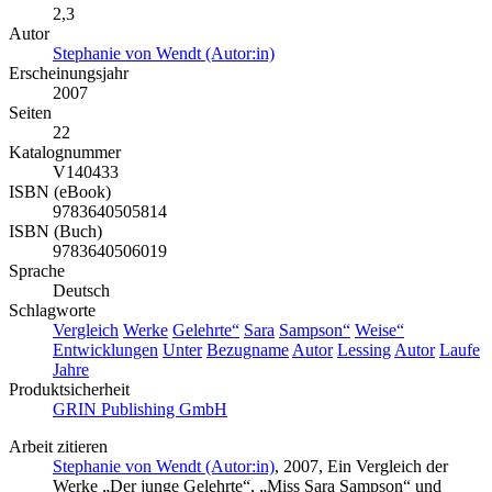
2,3
Autor
Stephanie von Wendt (Autor:in)
Erscheinungsjahr
2007
Seiten
22
Katalognummer
V140433
ISBN (eBook)
9783640505814
ISBN (Buch)
9783640506019
Sprache
Deutsch
Schlagworte
Vergleich
Werke
Gelehrte“
Sara
Sampson“
Weise“
Entwicklungen
Unter
Bezugname
Autor
Lessing
Autor
Laufe
Jahre
Produktsicherheit
GRIN Publishing GmbH
Arbeit zitieren
Stephanie von Wendt (Autor:in)
, 2007, Ein Vergleich der
Werke „Der junge Gelehrte“, „Miss Sara Sampson“ und