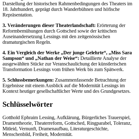
Darstellung der historischen Rahmenbedingungen des Theaters im
18. Jahrhundert, geprägt durch Wanderbühnen und höfische
Repräsentation.
3. Veränderungen dieser Theaterlandschaft:
Erörterung der
Reformbemühungen durch Gottsched sowie der kritischen
Auseinandersetzung Lessings mit den zeitgenössischen
dramaturgischen Regeln.
4. Ein Vergleich der Werke „Der junge Gelehrte“, „Miss Sara
Sampson“ und „Nathan der Weise“:
Detaillierte Analyse der
ausgewählten Stücke zur Veranschaulichung der künstlerischen
Transformation Lessings vom frühen Werk bis zum Spätwerk.
5. Schlussbemerkungen:
Zusammenfassende Betrachtung der
Ergebnisse mit einem Ausblick auf die Modernität Lessings im
Kontext heutiger gesellschaftlicher Werte und des Grundgesetzes.
Schlüsselwörter
Gotthold Ephraim Lessing, Aufklärung, Bürgerliches Trauerspiel,
Dramentheorie, Theaterreform, Gottsched, Ringparabel, Toleranz,
Mitleid, Vernunft, Dramenaufbau, Literaturgeschichte,
Menschenbild, Freiheit, Modernität.