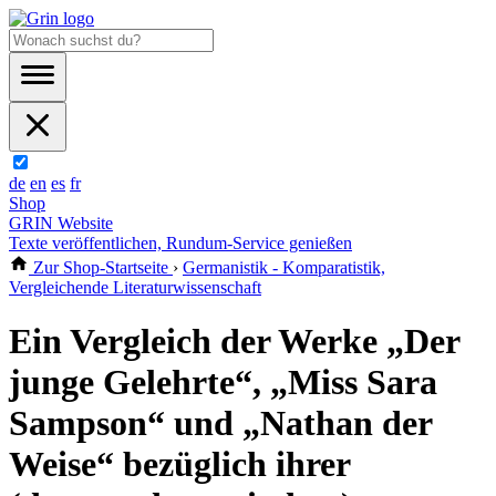
de
en
es
fr
Shop
GRIN Website
Texte veröffentlichen, Rundum-Service genießen
Zur Shop-Startseite
›
Germanistik - Komparatistik,
Vergleichende Literaturwissenschaft
Ein Vergleich der Werke „Der
junge Gelehrte“, „Miss Sara
Sampson“ und „Nathan der
Weise“ bezüglich ihrer