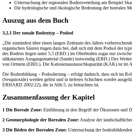
Untersuchung der regionalen Bodenverteilung am Beispiel Ska
Die hydrologische und ökologische Bedeutung der borealen M
Auszug aus dem Buch
3.2.1 Der zonale Bodentyp – Podsol
„Die zumindest über einen langen Zeitraum des Jahres vorherrsche
organischen Säuren tragen dazu bei, daß sich mit dem Podsol der t
des Bodens liegen unter 5,5 (EBD.) im Oberboden sogar nur zwis
silikatarmes Ausgangsmaterial (Sande) notwendig (EBD.) Des Weitere
von Ortstein (EBD.). Die Kationenaustauschkapazität (KAK) ist im
Die Bodenbildung – Podsolierung – erfolgt dadurch, dass sich im R
(Sesquioxide) werden gelöst und in tieferen Schichten wieder au
ERHARD 2002:22), die in Abb.5. zu betrachten ist.
Zusammenfassung der Kapitel
1 Die Boreale Zone:
Einführung in den Begriff der Ökozonen und Da
2 Geomorphologie der Borealen Zone:
Analyse der landschaftliche
3 Die Böden der Borealen Zone:
Untersuchung der bodenbildenden F