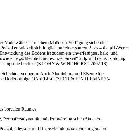
der Nadelwälder in reichem Maße zur Verfügung stehenden
ol entwickelt sich folglich auf einer sauren Basis – die pH-Werte
icklung des Bodens ist zudem ein unverfestigtes, kalk- und
sowie eine „schlechte Durchwurzelbarkeit“ aufgrund der Ausbildung
 Auswachsungsrate hoch ist (KLOHN & WINDHORST 2002:18).
re Schichten verlagern. Auch Aluminium- und Eisenoxide
l typische Horizontfolge OAhEBhsC (ZECH & HINTERMAIER-
des borealen Raumes.
e, Permafrostdynamik und der hydrologischen Situation.
odsol, Gleysole und Histosole inklusive deren regionaler