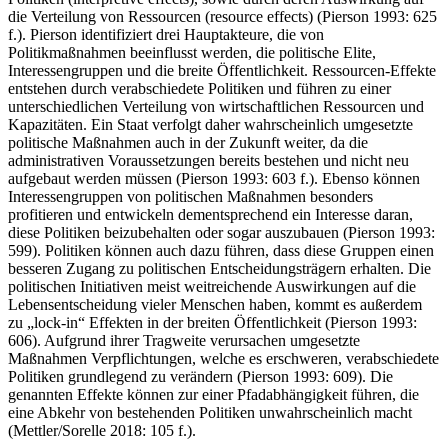
die Verteilung von Ressourcen (resource effects) (Pierson 1993: 625
f.). Pierson identifiziert drei Hauptakteure, die von
Politikmaßnahmen beeinflusst werden, die politische Elite,
Interessengruppen und die breite Öffentlichkeit. Ressourcen-Effekte
entstehen durch verabschiedete Politiken und führen zu einer
unterschiedlichen Verteilung von wirtschaftlichen Ressourcen und
Kapazitäten. Ein Staat verfolgt daher wahrscheinlich umgesetzte
politische Maßnahmen auch in der Zukunft weiter, da die
administrativen Voraussetzungen bereits bestehen und nicht neu
aufgebaut werden müssen (Pierson 1993: 603 f.). Ebenso können
Interessengruppen von politischen Maßnahmen besonders
profitieren und entwickeln dementsprechend ein Interesse daran,
diese Politiken beizubehalten oder sogar auszubauen (Pierson 1993:
599). Politiken können auch dazu führen, dass diese Gruppen einen
besseren Zugang zu politischen Entscheidungsträgern erhalten. Die
politischen Initiativen meist weitreichende Auswirkungen auf die
Lebensentscheidung vieler Menschen haben, kommt es außerdem
zu „lock-in“ Effekten in der breiten Öffentlichkeit (Pierson 1993:
606). Aufgrund ihrer Tragweite verursachen umgesetzte
Maßnahmen Verpflichtungen, welche es erschweren, verabschiedete
Politiken grundlegend zu verändern (Pierson 1993: 609). Die
genannten Effekte können zur einer Pfadabhängigkeit führen, die
eine Abkehr von bestehenden Politiken unwahrscheinlich macht
(Mettler/Sorelle 2018: 105 f.).