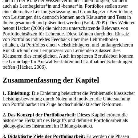
allein in der Rolle der Wissensvermittler*innen fungiert, sondern
auch als Lernbegleiter*in und -berater*in. Portfolios stellen zwar
eine alternative Leistungserfassung und Grundlage zur Beurteilung
von Leistungen dar, dennoch können auch Klausuren und Tests in
ihnen gesammelt und präsentiert werden (Bohl, 2009). Des Weiteren
betont Häcker (2006) die nicht zu unterschätzende Relevanz von
Portfolioeinsätzen für Lehrende. Diese können durch den Einsatz
von Portfolios indirektes Feedback über ihre Lehrmethoden
erhalten, da Portfolios einen vielschichtigeren und umfangreicheren
Rückblick auf den Lernprozess von Lernenden zulassen dies
Klausuren dies ermöglichen. Auch im späteren Berufsleben können
sie Grundlage für Auswahlverfahren und Laufbahnentscheidungen
treffen (Häcker, 2006).
Zusammenfassung der Kapitel
1. Einleitung:
Die Einleitung beleuchtet die Problematik klassischer
Leistungsbewertung durch Noten und motiviert die Untersuchung
von Portfolioarbeit im Zuge hochschuldidaktischer Reformen.
2. Das Konzept der Portfolioarbeit:
Dieses Kapitel erörtert die
historische Herkunft des Begriffs und definiert Portfolioarbeit als
pädagogisches Instrument im Bildungskontext.
3. Didaktische Ziele der Portfolioarbeit:
Es werden die Phasen