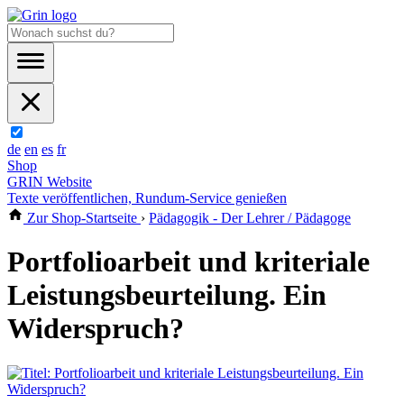
de
en
es
fr
Shop
GRIN Website
Texte veröffentlichen, Rundum-Service genießen
Zur Shop-Startseite
›
Pädagogik - Der Lehrer / Pädagoge
Portfolioarbeit und kriteriale
Leistungsbeurteilung. Ein
Widerspruch?