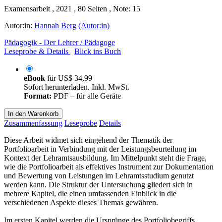
Examensarbeit , 2021 , 80 Seiten , Note: 15
Autor:in:
Hannah Berg (Autor:in)
Pädagogik - Der Lehrer / Pädagoge
Leseprobe & Details
Blick ins Buch
eBook
für
US$ 34,99
Sofort herunterladen. Inkl. MwSt.
Format:
PDF – für alle Geräte
In den Warenkorb
Zusammenfassung
Leseprobe
Details
Diese Arbeit widmet sich eingehend der Thematik der
Portfolioarbeit in Verbindung mit der Leistungsbeurteilung im
Kontext der Lehramtsausbildung. Im Mittelpunkt steht die Frage,
wie die Portfolioarbeit als effektives Instrument zur Dokumentation
und Bewertung von Leistungen im Lehramtsstudium genutzt
werden kann. Die Struktur der Untersuchung gliedert sich in
mehrere Kapitel, die einen umfassenden Einblick in die
verschiedenen Aspekte dieses Themas gewähren.
Im ersten Kapitel werden die Ursprünge des Portfoliobegriffs