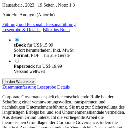
Hausarbeit , 2023 , 19 Seiten , Note: 1,3
Autor:in:
Anonym (Autor:in)
Führung und Personal - Personalführung
Leseprobe & Details
Blick ins Buch
eBook
für
US$ 15,99
Sofort herunterladen. Inkl. MwSt.
Format:
PDF – für alle Geräte
Paperback
für
US$ 19,99
Versand weltweit
In den Warenkorb
Zusammenfassung
Leseprobe
Details
Corporate Governance spielt eine entscheidende Rolle bei der
Schaffung einer verantwortungsvollen, transparenten und
nachhaltigen Unternehmensführung. Sie trägt zur Sicherstellung des
langfristigen Erfolgs bei und soll Unternehmensskandale vermeiden.
Aus diesem Grund untersucht die vorliegende Arbeit die
theoretischen Grundlagen der Corporate Governance, indem die
Prinzipal-Agenten-Theorie sowie der Stewardship-Ansatz erläutert