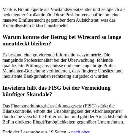
Markus Braun agierte als Vorstandsvorsitzender und zeitgleich als
bedeutender Großaktionär. Diese Position verschaffte ihm eine
massive Einflussmacht gegenüber dem Aufsichtsrat, was das
Kontrollsystem faktisch aushebelte.
Warum konnte der Betrug bei Wirecard so lange
unentdeckt bleiben?
Es bestand eine gravierende Informationsasymmetrie. Die
mangelnde Professionalität bei der Überwachung, fehlende
qualifizierte Prüfungsausschüsse und eine langjährige Prüfer-
Mandanten-Beziehung verhinderten, dass fingierte Umsätze und
inexistente Bankguthaben rechtzeitig aufgedeckt wurden.
Inwiefern hilft das FISG bei der Vermeidung
künftiger Skandale?
Das Finanzmarktintegritätsstärkungsgesetz (FISG) stärkt die
Bilanzkontrolle, erhöht die Unabhängigkeit der Abschlussprüfer
durch eine verschärfte Prüferrotation und gibt der Aufsichtsbehörde
BaFin direktere Eingriffsmöglichkeiten gegenüber Unternehmen.
Ende der Leseprobe aus 19 Seiten -
nach oben