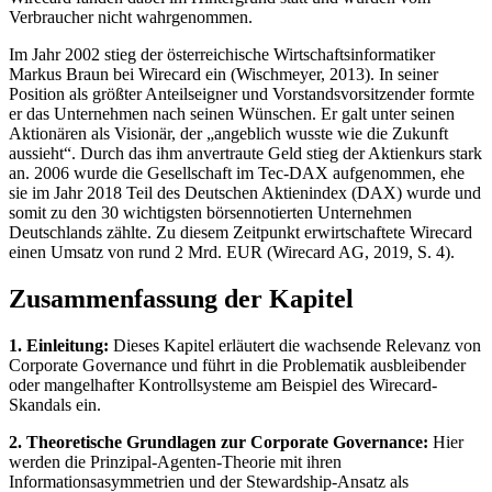
Verbraucher nicht wahrgenommen.
Im Jahr 2002 stieg der österreichische Wirtschaftsinformatiker
Markus Braun bei Wirecard ein (Wischmeyer, 2013). In seiner
Position als größter Anteilseigner und Vorstandsvorsitzender formte
er das Unternehmen nach seinen Wünschen. Er galt unter seinen
Aktionären als Visionär, der „angeblich wusste wie die Zukunft
aussieht“. Durch das ihm anvertraute Geld stieg der Aktienkurs stark
an. 2006 wurde die Gesellschaft im Tec-DAX aufgenommen, ehe
sie im Jahr 2018 Teil des Deutschen Aktienindex (DAX) wurde und
somit zu den 30 wichtigsten börsennotierten Unternehmen
Deutschlands zählte. Zu diesem Zeitpunkt erwirtschaftete Wirecard
einen Umsatz von rund 2 Mrd. EUR (Wirecard AG, 2019, S. 4).
Zusammenfassung der Kapitel
1. Einleitung:
Dieses Kapitel erläutert die wachsende Relevanz von
Corporate Governance und führt in die Problematik ausbleibender
oder mangelhafter Kontrollsysteme am Beispiel des Wirecard-
Skandals ein.
2. Theoretische Grundlagen zur Corporate Governance:
Hier
werden die Prinzipal-Agenten-Theorie mit ihren
Informationsasymmetrien und der Stewardship-Ansatz als