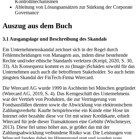
Kontrollmechanismen
Ableitung von Lösungsansätzen zur Stärkung der Corporate
Governance
Auszug aus dem Buch
3.1 Ausgangslage und Beschreibung des Skandals
Ein Unternehmensskandal zeichnet sich in der Regel durch
Fehlentscheidungen von Managern aus, indem diese bestehende
Rechte und/oder ethische Standards verletzen (Kreipl, 2020, S. 30,
33). Als Konsequenz kommt es zu (Image-)Schäden sowohl für das
Unternehmen auch auch die betroffenen Stakeholder. So auch beim
jüngsten Skandal der FinTech-Firma Wirecard.
Die Wirecard AG wurde 1999 in Aschheim bei München gegründet
(Wirecard AG, 2019, S. 4). Das Kerngeschäft des Unternehmens
war der Vertrieb von Produkten, die zur Verringerung von
Fondsausfällen dienten sowie die Abwicklung von elektronischem
Zahlungsverkehr. Kaufte beispielsweise ein Kunde eine Hose im
Internet oder bezahlte diese vor Ort mit seiner Kreditkarte, erhielt
Wirecard für jede dieser Transaktionen eine Gebühr (Wischmeyer,
2013). Diese fiel umso höher aus, je größer das mit der
Zahlungsabwicklung verbundene Risiko war. Die Leistungen von
Wirecard fanden dabei im Hintergrund statt und wurden vom