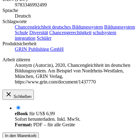
9783346992499
Sprache
Deutsch
Schlagworte
Chancengleichheit
deutsches Bildungssystem
Bildungssystem
Schule
Diversität
Chancengerechtigkeit
schulsystem
integration
Schüler
Produktsicherheit
GRIN Publishing GmbH
Arbeit zitieren
Anonym (Autor:in)
, 2020, Chancengleichheit im deutschen
Bildungssystem. Am Beispiel von Nordrhein-Westfalen,
München, GRIN Verlag,
https://www.grin.com/document/1437770
Schließen
eBook
für
US$ 6,99
Sofort herunterladen. Inkl. MwSt.
Format:
PDF – für alle Geräte
In den Warenkorb