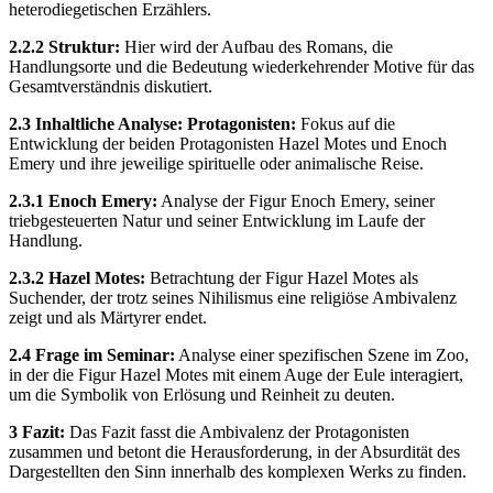
heterodiegetischen Erzählers.
2.2.2 Struktur:
Hier wird der Aufbau des Romans, die
Handlungsorte und die Bedeutung wiederkehrender Motive für das
Gesamtverständnis diskutiert.
2.3 Inhaltliche Analyse: Protagonisten:
Fokus auf die
Entwicklung der beiden Protagonisten Hazel Motes und Enoch
Emery und ihre jeweilige spirituelle oder animalische Reise.
2.3.1 Enoch Emery:
Analyse der Figur Enoch Emery, seiner
triebgesteuerten Natur und seiner Entwicklung im Laufe der
Handlung.
2.3.2 Hazel Motes:
Betrachtung der Figur Hazel Motes als
Suchender, der trotz seines Nihilismus eine religiöse Ambivalenz
zeigt und als Märtyrer endet.
2.4 Frage im Seminar:
Analyse einer spezifischen Szene im Zoo,
in der die Figur Hazel Motes mit einem Auge der Eule interagiert,
um die Symbolik von Erlösung und Reinheit zu deuten.
3 Fazit:
Das Fazit fasst die Ambivalenz der Protagonisten
zusammen und betont die Herausforderung, in der Absurdität des
Dargestellten den Sinn innerhalb des komplexen Werks zu finden.