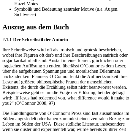
Hazel Motes
Symbolik und Bedeutung zentraler Motive (u.a. Augen,
Sichtweise)
Auszug aus dem Buch
2.1.1 Der Schreibstil der Autorin
Ihre Schreibweise wird oft als ironisch und grotesk beschrieben,
wobei ihre Figuren oft derb und ihre Beschreibungen satirisch oder
sogar karikaturhaft sind. Anstatt in einer klaren, glücklichen oder
tragischen Auflösung zu enden, überlässt O’Connor es dem Leser,
über die aufgebauten Spannungen und moralischen Dilemmata
nachzudenken. Flannery O’Connor lenkt die Aufmerksamkeit ihrer
Leser auf größere philosophische Fragen der menschlichen
Existenz, die durch die Erzählung selbst nicht beantwortet werden.
Beispielsweise geht es um die Frage der Erlösung, bei der gefragt
wird: „If Jesus had redeemed you, what difference would it make to
you?” (O’Connor 2008, 97)
Die Handlungsorte von O’Connor’s Prosa sind fast ausnahmslos im
Süden angesiedelt oder haben zumindest einen zentralen Bezug zum
Leben im Süden der USA. Diese südliche Literatur, insbesondere
wenn sie düster und experimentell war, wurde bereits zu ihrer Zeit