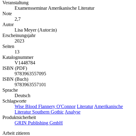
Veranstaltung
Examensseminar Amerikanische Literatur
Note
2,7
Autor
Lisa Meyer (Autor:in)
Erscheinungsjahr
2023
Seiten
13
Katalognummer
V1448784
ISBN (PDF)
9783963557095
ISBN (Buch)
9783963557101
Sprache
Deutsch
Schlagworte
Wise Blood
Flannery O'Connor
Literatur
Amerikanische
Literatur
Southern Gothic
Analyse
Produktsicherheit
GRIN Publishing GmbH
Arbeit zitieren