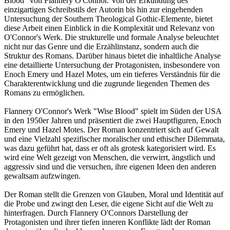
Blood" von Flannery O'Connor. Von der Erkundung des
einzigartigen Schreibstils der Autorin bis hin zur eingehenden
Untersuchung der Southern Theological Gothic-Elemente, bietet
diese Arbeit einen Einblick in die Komplexität und Relevanz von
O'Connor's Werk. Die strukturelle und formale Analyse beleuchtet
nicht nur das Genre und die Erzählinstanz, sondern auch die
Struktur des Romans. Darüber hinaus bietet die inhaltliche Analyse
eine detaillierte Untersuchung der Protagonisten, insbesondere von
Enoch Emery und Hazel Motes, um ein tieferes Verständnis für die
Charakterentwicklung und die zugrunde liegenden Themen des
Romans zu ermöglichen.
Flannery O'Connor's Werk "Wise Blood" spielt im Süden der USA
in den 1950er Jahren und präsentiert die zwei Hauptfiguren, Enoch
Emery und Hazel Motes. Der Roman konzentriert sich auf Gewalt
und eine Vielzahl spezifischer moralischer und ethischer Dilemmata,
was dazu geführt hat, dass er oft als grotesk kategorisiert wird. Es
wird eine Welt gezeigt von Menschen, die verwirrt, ängstlich und
aggressiv sind und die versuchen, ihre eigenen Ideen den anderen
gewaltsam aufzwingen.
Der Roman stellt die Grenzen von Glauben, Moral und Identität auf
die Probe und zwingt den Leser, die eigene Sicht auf die Welt zu
hinterfragen. Durch Flannery O'Connors Darstellung der
Protagonisten und ihrer tiefen inneren Konflikte lädt der Roman