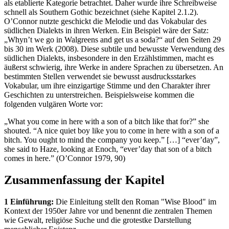
als etablierte Kategorie betrachtet. Daher wurde ihre Schreibweise
schnell als Southern Gothic bezeichnet (siehe Kapitel 2.1.2).
O’Connor nutzte geschickt die Melodie und das Vokabular des
südlichen Dialekts in ihren Werken. Ein Beispiel wäre der Satz:
„Whyn’t we go in Walgreens and get us a soda?“ auf den Seiten 29
bis 30 im Werk (2008). Diese subtile und bewusste Verwendung des
südlichen Dialekts, insbesondere in den Erzählstimmen, macht es
äußerst schwierig, ihre Werke in andere Sprachen zu übersetzen. An
bestimmten Stellen verwendet sie bewusst ausdrucksstarkes
Vokabular, um ihre einzigartige Stimme und den Charakter ihrer
Geschichten zu unterstreichen. Beispielsweise kommen die
folgenden vulgären Worte vor:
„What you come in here with a son of a bitch like that for?” she
shouted. “A nice quiet boy like you to come in here with a son of a
bitch. You ought to mind the company you keep.” […] “ever’day”,
she said to Haze, looking at Enoch, “ever’day that son of a bitch
comes in here.” (O’Connor 1979, 90)
Zusammenfassung der Kapitel
1 Einführung:
Die Einleitung stellt den Roman "Wise Blood" im
Kontext der 1950er Jahre vor und benennt die zentralen Themen
wie Gewalt, religiöse Suche und die grotestke Darstellung