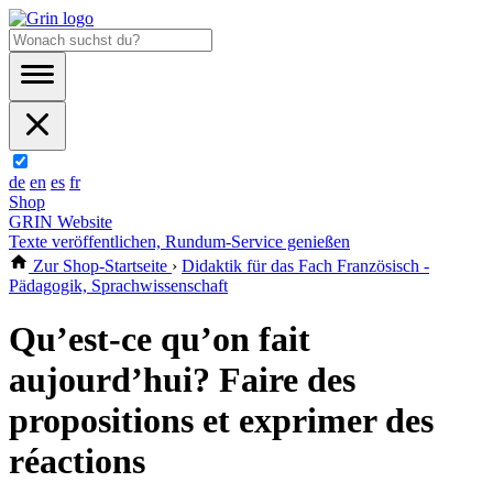
de
en
es
fr
Shop
GRIN Website
Texte veröffentlichen, Rundum-Service genießen
Zur Shop-Startseite
›
Didaktik für das Fach Französisch -
Pädagogik, Sprachwissenschaft
Qu’est-ce qu’on fait
aujourd’hui? Faire des
propositions et exprimer des
réactions