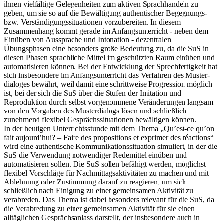
ihnen vielfältige Gelegenheiten zum aktiven Sprachhandeln zu
geben, um sie so auf die Bewältigung authentischer Begegnungs-
bzw. Verständigungssituationen vorzubereiten. In diesem
Zusammenhang kommt gerade im Anfangsunterricht - neben dem
Einüben von Aussprache und Intonation - dezentralen
Übungsphasen eine besonders große Bedeutung zu, da die SuS in
diesen Phasen sprachliche Mittel im geschützten Raum einüben und
automatisieren können. Bei der Entwicklung der Sprechfertigkeit hat
sich insbesondere im Anfangsunterricht das Verfahren des Muster-
dialoges bewährt, weil damit eine schrittweise Progression möglich
ist, bei der sich die SuS über die Stufen der Imitation und
Reproduktion durch selbst vorgenommene Veränderungen langsam
von den Vorgaben des Musterdialogs lösen und schließlich
zunehmend flexibel Gesprächssituationen bewältigen können.
In der heutigen Unterrichtsstunde mit dem Thema „Qu’est-ce qu’on
fait aujourd’hui? – Faire des propositions et exprimer des réactions“
wird eine authentische Kommunikationssituation simuliert, in der die
SuS die Verwendung notwendiger Redemittel einüben und
automatisieren sollen. Die SuS sollen befähigt werden, möglichst
flexibel Vorschläge für Nachmittagsaktivitäten zu machen und mit
Ablehnung oder Zustimmung darauf zu reagieren, um sich
schließlich nach Einigung zu einer gemeinsamen Aktivität zu
verabreden. Das Thema ist dabei besonders relevant für die SuS, da
die Verabredung zu einer gemeinsamen Aktivität für sie einen
alltäglichen Gesprächsanlass darstellt, der insbesondere auch in