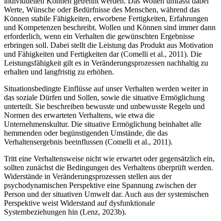
individuellen Können getrennt werden. Das Wollen umfasst dabei
Werte, Wünsche oder Bedürfnisse des Menschen, während das
Können stabile Fähigkeiten, erworbene Fertigkeiten, Erfahrungen
und Kompetenzen beschreibt. Wollen und Können sind immer dann
erforderlich, wenn ein Verhalten die gewünschten Ergebnisse
erbringen soll. Dabei stellt die Leistung das Produkt aus Motivation
und Fähigkeiten und Fertigkeiten dar (Comelli et al., 2011). Die
Leistungsfähigkeit gilt es in Veränderungsprozessen nachhaltig zu
erhalten und langfristig zu erhöhen.
Situationsbedingte Einflüsse auf unser Verhalten werden weiter in
das soziale Dürfen und Sollen, sowie die situative Ermöglichung
unterteilt. Sie beschreiben bewusste und unbewusste Regeln und
Normen des erwarteten Verhaltens, wie etwa die
Unternehmenskultur. Die situative Ermöglichung beinhaltet alle
hemmenden oder begünstigenden Umstände, die das
Verhaltensergebnis beeinflussen (Comelli et al., 2011).
Tritt eine Verhaltensweise nicht wie erwartet oder gegensätzlich ein,
sollten zunächst die Bedingungen des Verhaltens überprüft werden.
Widerstände in Veränderungsprozessen stellen aus der
psychodynamischen Perspektive eine Spannung zwischen der
Person und der situativen Umwelt dar. Auch aus der systemischen
Perspektive weist Widerstand auf dysfunktionale
Systembeziehungen hin (Lenz, 2023b).