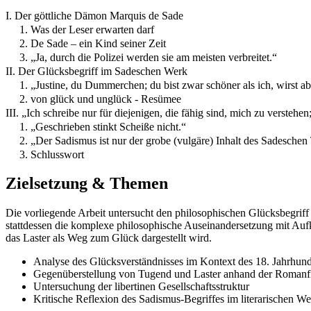
I. Der göttliche Dämon Marquis de Sade
1. Was der Leser erwarten darf
2. De Sade – ein Kind seiner Zeit
3. „Ja, durch die Polizei werden sie am meisten verbreitet.“
II. Der Glücksbegriff im Sadeschen Werk
1. „Justine, du Dummerchen; du bist zwar schöner als ich, wirst a
2. von glück und unglück - Resümee
III. „Ich schreibe nur für diejenigen, die fähig sind, mich zu versteh
1. „Geschrieben stinkt Scheiße nicht.“
2. „Der Sadismus ist nur der grobe (vulgäre) Inhalt des Sadeschen
3. Schlusswort
Zielsetzung & Themen
Die vorliegende Arbeit untersucht den philosophischen Glücksbegriff 
stattdessen die komplexe philosophische Auseinandersetzung mit Aufk
das Laster als Weg zum Glück dargestellt wird.
Analyse des Glücksverständnisses im Kontext des 18. Jahrhund
Gegenüberstellung von Tugend und Laster anhand der Romanfig
Untersuchung der libertinen Gesellschaftsstruktur
Kritische Reflexion des Sadismus-Begriffes im literarischen W