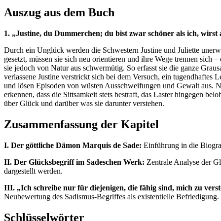
Auszug aus dem Buch
1. „Justine, du Dummerchen; du bist zwar schöner als ich, wirst
Durch ein Unglück werden die Schwestern Justine und Juliette unerwa
gesetzt, müssen sie sich neu orientieren und ihre Wege trennen sich – 
sie jedoch von Natur aus schwermütig. So erfasst sie die ganze Grausam
verlassene Justine verstrickt sich bei dem Versuch, ein tugendhaftes
und lösen Episoden von wüsten Ausschweifungen und Gewalt aus. Nac
erkennen, dass die Sittsamkeit stets bestraft, das Laster hingegen be
über Glück und darüber was sie darunter verstehen.
Zusammenfassung der Kapitel
I. Der göttliche Dämon Marquis de Sade:
Einführung in die Biogra
II. Der Glücksbegriff im Sadeschen Werk:
Zentrale Analyse der Gl
dargestellt werden.
III. „Ich schreibe nur für diejenigen, die fähig sind, mich zu ver
Neubewertung des Sadismus-Begriffes als existentielle Befriedigung.
Schlüsselwörter