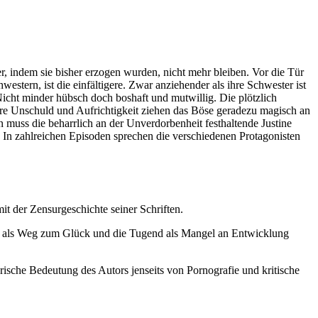
, indem sie bisher erzogen wurden, nicht mehr bleiben. Vor die Tür
western, ist die einfältigere. Zwar anziehender als ihre Schwester ist
. Nicht minder hübsch doch boshaft und mutwillig. Die plötzlich
Ihre Unschuld und Aufrichtigkeit ziehen das Böse geradezu magisch an
uss die beharrlich an der Unverdorbenheit festhaltende Justine
t. In zahlreichen Episoden sprechen die verschiedenen Protagonisten
t der Zensurgeschichte seiner Schriften.
ter als Weg zum Glück und die Tugend als Mangel an Entwicklung
arische Bedeutung des Autors jenseits von Pornografie und kritische