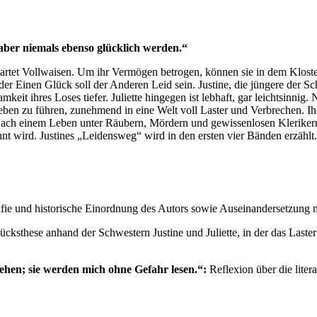
 aber niemals ebenso glücklich werden.“
rtet Vollwaisen. Um ihr Vermögen betrogen, können sie in dem Kloster
der Einen Glück soll der Anderen Leid sein. Justine, die jüngere der Sch
keit ihres Loses tiefer. Juliette hingegen ist lebhaft, gar leichtsinnig
 Leben zu führen, zunehmend in eine Welt voll Laster und Verbrechen. 
h einem Leben unter Räubern, Mördern und gewissenlosen Klerikern m
lohnt wird. Justines „Leidensweg“ wird in den ersten vier Bänden erzähl
fie und historische Einordnung des Autors sowie Auseinandersetzung mi
ücksthese anhand der Schwestern Justine und Juliette, in der das Las
stehen; sie werden mich ohne Gefahr lesen.“:
Reflexion über die liter