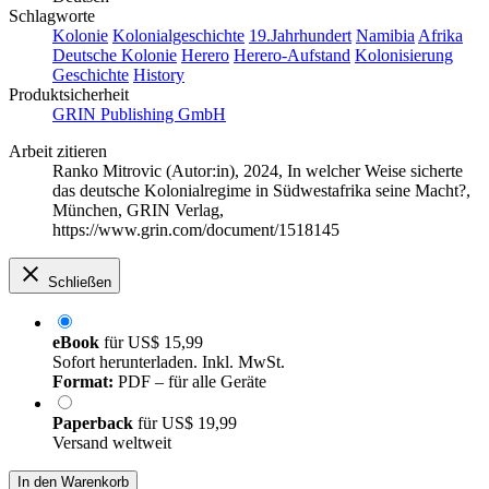
Schlagworte
Kolonie
Kolonialgeschichte
19.Jahrhundert
Namibia
Afrika
Deutsche Kolonie
Herero
Herero-Aufstand
Kolonisierung
Geschichte
History
Produktsicherheit
GRIN Publishing GmbH
Arbeit zitieren
Ranko Mitrovic (Autor:in)
, 2024, In welcher Weise sicherte
das deutsche Kolonialregime in Südwestafrika seine Macht?,
München, GRIN Verlag,
https://www.grin.com/document/1518145
Schließen
eBook
für
US$ 15,99
Sofort herunterladen. Inkl. MwSt.
Format:
PDF – für alle Geräte
Paperback
für
US$ 19,99
Versand weltweit
In den Warenkorb