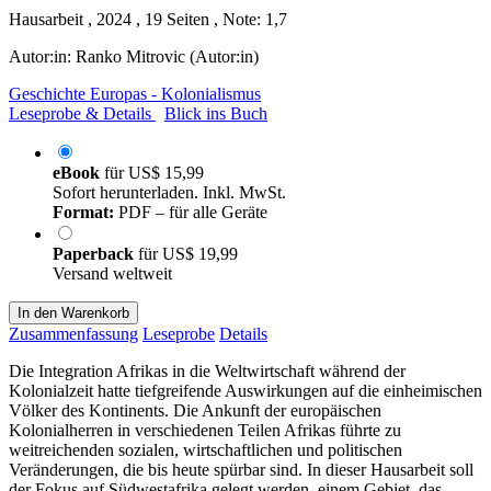
Hausarbeit , 2024 , 19 Seiten , Note: 1,7
Autor:in:
Ranko Mitrovic (Autor:in)
Geschichte Europas - Kolonialismus
Leseprobe & Details
Blick ins Buch
eBook
für
US$ 15,99
Sofort herunterladen. Inkl. MwSt.
Format:
PDF – für alle Geräte
Paperback
für
US$ 19,99
Versand weltweit
In den Warenkorb
Zusammenfassung
Leseprobe
Details
Die Integration Afrikas in die Weltwirtschaft während der
Kolonialzeit hatte tiefgreifende Auswirkungen auf die einheimischen
Völker des Kontinents. Die Ankunft der europäischen
Kolonialherren in verschiedenen Teilen Afrikas führte zu
weitreichenden sozialen, wirtschaftlichen und politischen
Veränderungen, die bis heute spürbar sind. In dieser Hausarbeit soll
der Fokus auf Südwestafrika gelegt werden, einem Gebiet, das