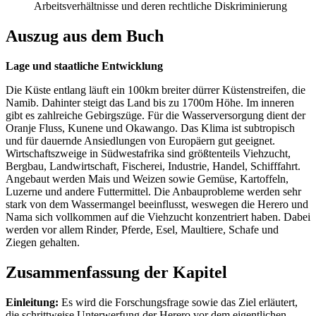
Arbeitsverhältnisse und deren rechtliche Diskriminierung
Auszug aus dem Buch
Lage und staatliche Entwicklung
Die Küste entlang läuft ein 100km breiter dürrer Küstenstreifen, die
Namib. Dahinter steigt das Land bis zu 1700m Höhe. Im inneren
gibt es zahlreiche Gebirgszüge. Für die Wasserversorgung dient der
Oranje Fluss, Kunene und Okawango. Das Klima ist subtropisch
und für dauernde Ansiedlungen von Europäern gut geeignet.
Wirtschaftszweige in Südwestafrika sind größtenteils Viehzucht,
Bergbau, Landwirtschaft, Fischerei, Industrie, Handel, Schifffahrt.
Angebaut werden Mais und Weizen sowie Gemüse, Kartoffeln,
Luzerne und andere Futtermittel. Die Anbauprobleme werden sehr
stark von dem Wassermangel beeinflusst, weswegen die Herero und
Nama sich vollkommen auf die Viehzucht konzentriert haben. Dabei
werden vor allem Rinder, Pferde, Esel, Maultiere, Schafe und
Ziegen gehalten.
Zusammenfassung der Kapitel
Einleitung:
Es wird die Forschungsfrage sowie das Ziel erläutert,
die schrittweise Unterwerfung der Herero vor dem eigentlichen