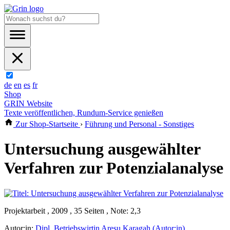
de
en
es
fr
Shop
GRIN Website
Texte veröffentlichen, Rundum-Service genießen
Zur Shop-Startseite
›
Führung und Personal - Sonstiges
Untersuchung ausgewählter
Verfahren zur Potenzialanalyse
Projektarbeit , 2009 , 35 Seiten , Note: 2,3
Autor:in:
Dipl. Betriebswirtin Aresu Karagah (Autor:in)