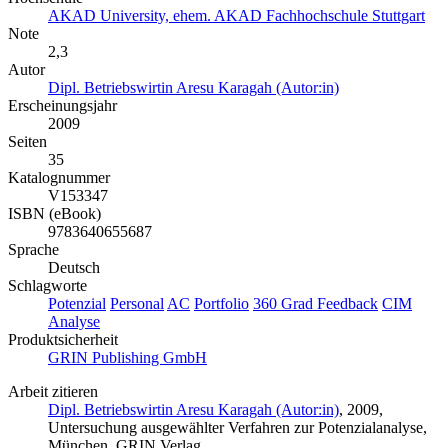
AKAD University, ehem. AKAD Fachhochschule Stuttgart
Note
2,3
Autor
Dipl. Betriebswirtin Aresu Karagah (Autor:in)
Erscheinungsjahr
2009
Seiten
35
Katalognummer
V153347
ISBN (eBook)
9783640655687
Sprache
Deutsch
Schlagworte
Potenzial
Personal
AC
Portfolio
360 Grad Feedback
CIM
Analyse
Produktsicherheit
GRIN Publishing GmbH
Arbeit zitieren
Dipl. Betriebswirtin Aresu Karagah (Autor:in)
, 2009,
Untersuchung ausgewählter Verfahren zur Potenzialanalyse,
München, GRIN Verlag,