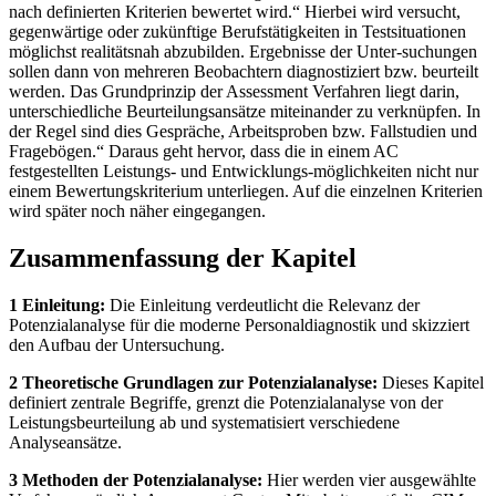
nach definierten Kriterien bewertet wird.“ Hierbei wird versucht,
gegenwärtige oder zukünftige Berufstätigkeiten in Testsituationen
möglichst realitätsnah abzubilden. Ergebnisse der Unter-suchungen
sollen dann von mehreren Beobachtern diagnostiziert bzw. beurteilt
werden. Das Grundprinzip der Assessment Verfahren liegt darin,
unterschiedliche Beurteilungsansätze miteinander zu verknüpfen. In
der Regel sind dies Gespräche, Arbeitsproben bzw. Fallstudien und
Fragebögen.“ Daraus geht hervor, dass die in einem AC
festgestellten Leistungs- und Entwicklungs-möglichkeiten nicht nur
einem Bewertungskriterium unterliegen. Auf die einzelnen Kriterien
wird später noch näher eingegangen.
Zusammenfassung der Kapitel
1 Einleitung:
Die Einleitung verdeutlicht die Relevanz der
Potenzialanalyse für die moderne Personaldiagnostik und skizziert
den Aufbau der Untersuchung.
2 Theoretische Grundlagen zur Potenzialanalyse:
Dieses Kapitel
definiert zentrale Begriffe, grenzt die Potenzialanalyse von der
Leistungsbeurteilung ab und systematisiert verschiedene
Analyseansätze.
3 Methoden der Potenzialanalyse:
Hier werden vier ausgewählte