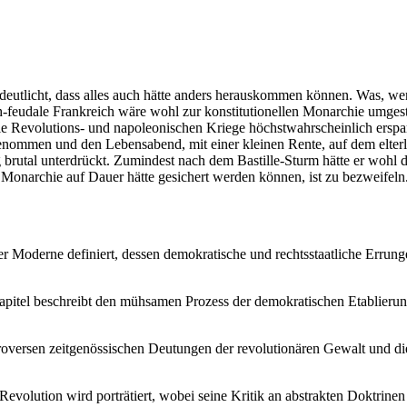
eutlicht, dass alles auch hätte anders herauskommen können. Was, wen
ch-feudale Frankreich wäre wohl zur konstitutionellen Monarchie umges
e Revolutions- und napoleonischen Kriege höchstwahrscheinlich erspart
t genommen und den Lebensabend, mit einer kleinen Rente, auf dem elter
rutal unterdrückt. Zumindest nach dem Bastille-Sturm hätte er wohl d
 Monarchie auf Dauer hätte gesichert werden können, ist zu bezweifeln.
er Moderne definiert, dessen demokratische und rechtsstaatliche Errung
pitel beschreibt den mühsamen Prozess der demokratischen Etablierung i
oversen zeitgenössischen Deutungen der revolutionären Gewalt und die
 Revolution wird porträtiert, wobei seine Kritik an abstrakten Doktri