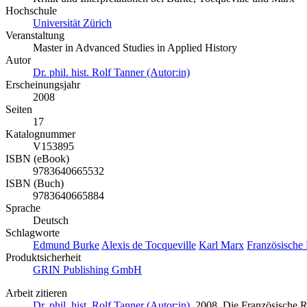
Hochschule
Universität Zürich
Veranstaltung
Master in Advanced Studies in Applied History
Autor
Dr. phil. hist. Rolf Tanner (Autor:in)
Erscheinungsjahr
2008
Seiten
17
Katalognummer
V153895
ISBN (eBook)
9783640665532
ISBN (Buch)
9783640665884
Sprache
Deutsch
Schlagworte
Edmund Burke
Alexis de Tocqueville
Karl Marx
Französische
Produktsicherheit
GRIN Publishing GmbH
Arbeit zitieren
Dr. phil. hist. Rolf Tanner (Autor:in)
, 2008, Die Französische 