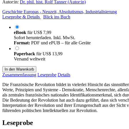
Autor:in:
Dr. phil. hist. Rolf Tanner (Autor:in)
Geschichte Europas - Neuzeit, Absolutismus, Industrialisierung
Leseprobe & Details
Blick ins Buch
eBook
für
US$ 7,99
Sofort herunterladen. Inkl. MwSt.
Format:
PDF und ePUB – für alle Geräte
Paperback
für
US$ 13,99
Versand weltweit
In den Warenkorb
Zusammenfassung
Leseprobe
Details
Die Französische Revolution bildet in vielerlei Hinsicht das sinnstift
Werte, Prinzipien und Systeme - Demokratie, Menschenrechte, allenfall
als zentrales französisches nationales Identifikationsmerkmal, sich dur
Die Bedeutung der Revolution hat auch dazu geführt, dass sich versch
Interpretation der Revolution und ihrer Errungenschaft aus der Sicht
führenden politischen Intellektuellen zur Revolution.
Leseprobe