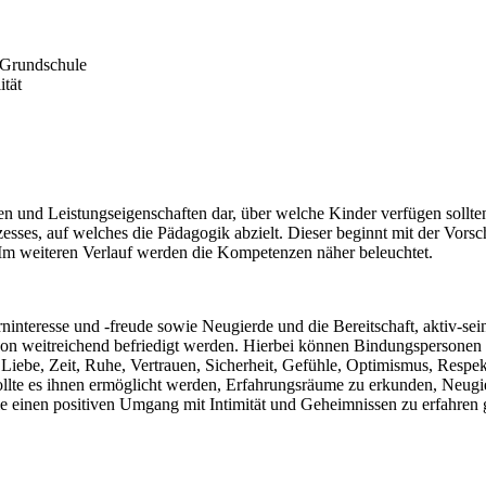
r Grundschule
tät
len und Leistungseigenschaften dar, über welche Kinder verfügen soll
esses, auf welches die Pädagogik abzielt. Dieser beginnt mit der Vorsch
 Im weiteren Verlauf werden die Kompetenzen näher beleuchtet.
ninteresse und -freude sowie Neugierde und die Bereitschaft, aktiv-se
son weitreichend befriedigt werden. Hierbei können Bindungspersonen
Liebe, Zeit, Ruhe, Vertrauen, Sicherheit, Gefühle, Optimismus, Respekt
ollte es ihnen ermöglicht werden, Erfahrungsräume zu erkunden, Neug
wie einen positiven Umgang mit Intimität und Geheimnissen zu erfahren 