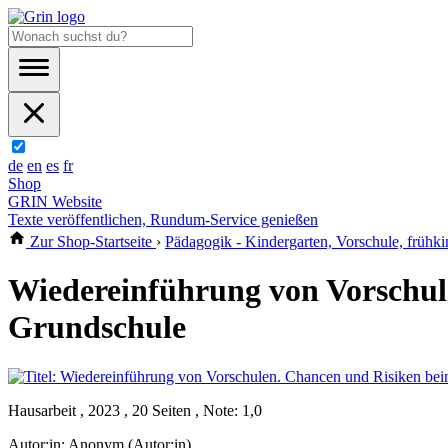
de
en
es
fr
Shop
GRIN Website
Texte veröffentlichen, Rundum-Service genießen
Zur Shop-Startseite
›
Pädagogik - Kindergarten, Vorschule, frühki
Wiedereinführung von Vorschul
Grundschule
Hausarbeit , 2023 , 20 Seiten , Note: 1,0
Autor:in:
Anonym (Autor:in)