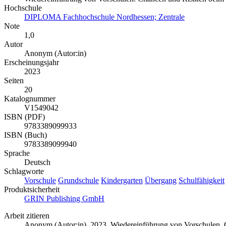
Hochschule
DIPLOMA Fachhochschule Nordhessen; Zentrale
Note
1,0
Autor
Anonym (Autor:in)
Erscheinungsjahr
2023
Seiten
20
Katalognummer
V1549042
ISBN (PDF)
9783389099933
ISBN (Buch)
9783389099940
Sprache
Deutsch
Schlagworte
Vorschule
Grundschule
Kindergarten
Übergang
Schulfähigkeit
Produktsicherheit
GRIN Publishing GmbH
Arbeit zitieren
Anonym (Autor:in)
, 2023, Wiedereinführung von Vorschulen.