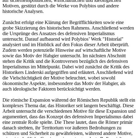
auf sicherheitspolitischen, wirtschaftlichen und ideologischen
Motiven, gestützt durch die Werke von Polybios und andere
historische Analysen.
Zunächst erfolgt eine Klärung der Begrifflichkeiten sowie eine
grobe Skizzierung des historischen Rahmens. Anschließend werden
die Ursprünge des Ansatzes des defensiven Imperialismus
untersucht. Darauf aufbauend wird Polybios’ Werk "Historíai"
analysiert und im Hinblick auf den Fokus dieser Arbeit überprüft.
Zudem werden potenzielle Hinweise auf wirtschaftliche Motive
sowie das Motiv der Habgier untersucht. Im nächsten Abschnitt
stehen die Kritik und die Kontroversen bezüglich des defensiven
Imperialismus im Mittelpunkt. Dabei wird zunächst die Kritik des
Historikers Linderski aufgegriffen und erläutert. Anschließend wird
die Vielschichtigkeit der Motive beleuchtet, wobei sowohl
ökonomische Aspekte, insbesondere das Motiv der Habgier, als
auch ideologische Faktoren berücksichtigt werden.
Die römische Expansion während der Römischen Republik stellt ein
komplexes Thema dar, das Historiker seit langem beschäftigt. Diese
Arbeit untersucht die verschiedenen Motive für diese Expansion und
argumentiert, dass das Konzept des defensiven Imperialismus dabei
eine zentrale Rolle spielte. Die These lautet, dass die Römer primär
danach strebten, ihr Territorium vor äußeren Bedrohungen zu
schützen und Sicherheit zu gewährleisten, während andere Motive,