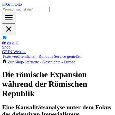
de
en
es
fr
Shop
GRIN Website
Texte veröffentlichen, Rundum-Service genießen
Zur Shop-Startseite
›
Geschichte - Europa
Die römische Expansion
während der Römischen
Republik
Eine Kausalitätsanalyse unter dem Fokus
des defensiven Imperialismus